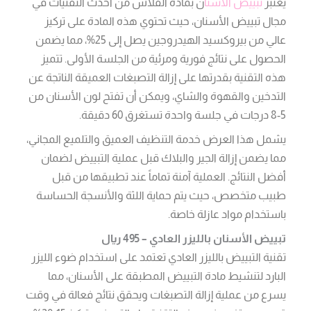
يعتبر
تبييض الاسنا
ن بمادة الفلاش من أحدث التقنيات في
مجال تبييض الأسنان، حيث تحتوي هذه المادة على تركيز
عالي من بيروكسيد الهيدروجين يصل إلى 25%، مما يضمن
الحصول على نتائج فورية ومرئية من الجلسة الأولى. تتميز
هذه التقنية بقدرتها على إزالة التصبغات العميقة الناتجة عن
التدخين والقهوة والشاي، ويمكن أن تفتح لون الأسنان من
5-8 درجات في جلسة واحدة تستغرق 60 دقيقة.
يشمل هذا العرض خدمة التنظيف العميق والتلميع المجاني،
مما يضمن إزالة الجير والبلاك قبل عملية التبييض لضمان
أفضل النتائج. العملية آمنة تماماً عند تطبيقها من قبل
طبيب متخصص، حيث يتم حماية اللثة والأنسجة الحساسة
باستخدام مواد عازلة خاصة.
تبييض الأسنان بالليزر العادي – 495 ريال
تقنية التبييض بالليزر العادي تعتمد على استخدام ضوء الليزر
البارد لتنشيط مادة التبييض المطبقة على الأسنان، مما
يسرع من عملية إزالة التصبغات ويحقق نتائج فعالة في وقت