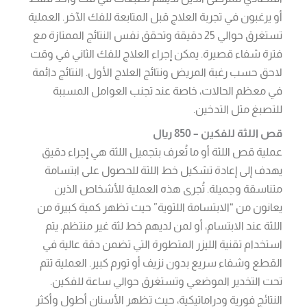
أو يرغبون في تجربة العلاج قبل المتابعة للفك الآخر. العملية
تستغرق حوالي 25 دقيقة وتحقق نفس النتائج الممتازة مع
فترة شفاء قصيرة. يمكن إجراء العلاج للفك الثاني في وقت
لاحق حسب رغبة المريض ونتائج العلاج الأول. النتائج دائمة
في معظم الحالات، خاصة عند تجنب العوامل المسببة
للتصبغ مثل التدخين.
قص اللثة للفكين – 850 ريال
عملية قص اللثة أو ما تُعرف بتجميل اللثة هي إجراء دقيق
يهدف إلى إعادة تشكيل خط اللثة للحصول على ابتسامة
متناسقة وجميلة. تُجرى هذه العملية للأشخاص الذين
يعانون من “الابتسامة اللثوية” حيث تظهر كمية كبيرة من
اللثة عند الابتسام، أو لمن لديهم خط لثة غير منتظم. يتم
استخدام تقنية الليزر المتطورة التي تضمن دقة عالية في
القطع وشفاء سريع بدون نزيف أو تورم كبير. العملية تتم
تحت التخدير الموضعي وتستغرق حوالي ساعة للفكين.
النتائج فورية ودراماتيكية، حيث تظهر الأسنان أطول وأكثر