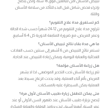
تبييض الأسنان آمن للبالغين فوق 16 سنة، ولكن يُنصح
بإجراء فحص شامل قبل البدء للتأكد من سلامة الأسنان
واللثة.
كم تستغرق مدة علاج التقويم؟
تتراوح مدة علاج التقويم من 12-24 شهراً حسب شدة الحالة
وعمر المريض، مع ضرورة المتابعة الدورية كل 4-6 أسابيع.
ما هي مدة بقاء نتائج تبييض الأسنان؟
تستمر نتائج التبييض من 6 أشهر إلى سنتين حسب العادات
الغذائية والعناية اليومية، ويمكن إعادة التبييض عند الحاجة.
هل زراعة الأسنان مؤلمة؟
تتم زراعة الأسنان تحت التخدير الموضعي، لذا لا يشعر
المريض بألم أثناء العملية، وقد يحدث انزعاج بسيط بعد
العملية يمكن السيطرة عليه بالمسكنات.
متى يمكن للطفل زيارة طبيب الأسنان لأول مرة؟
يُنصح بزيارة طبيب الأسنان عند ظهور السن الأولى أو عند
عمر السنة، أيهما أسبق، لبدء برنامج الوقاية والعناية المبكرة.