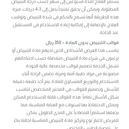
يستمر العلاج لمدة أسبوعين إلى شهر حسب درجة التبييض
المطلوبة، ويمكن أن يحقق تفتيحاً يصل إلى 3-4 درجات. ميزة
هذه الطريقة أنها تسمح بالتحكم في شدة التبييض وتوقيت
العلاج، بالإضافة إلى إمكانية إعادة الاستخدام في المستقبل
عند الحاجة.
قوالب التبييض بدون المادة – 350 ريال
يناسب هذا العرض الأشخاص الذين لديهم مادة التبييض أو
يرغبون في شراء مادة التبييض منفصلة حسب احتياجاتهم.
تشمل الخدمة تصميم قوالب مخصصة عالية الجودة
مصنوعة من مواد طبية آمنة ومرنة، تضمن الراحة أثناء
الاستخدام والتوزيع المتساوي للمادة. يتم أخذ طبعة دقيقة
للأسنان وتصميم القوالب في المختبر المتخصص لتناسب
شكل الأسنان تماماً. هذه القوالب قابلة للاستخدام المتكرر
ويمكن الاحتفاظ بها لسنوات مع العناية المناسبة، مما
يجعلها استثماراً اقتصادياً على المدى الطويل. يمكن
للمريض اختيار نوع وتركيز مادة التبييض المناسبة لحالته بناءً
على توصية الطبيب المختص.