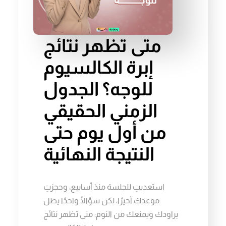
متى تظهر نتائج
إبرة الكالسيوم
للوجه؟ الجدول
الزمني الحقيقي
من أول يوم حتى
النتيجة النهائية
استعديتِ للجلسة منذ أسابيع، وحجزتِ
موعدك أخيرًا، لكن سؤالًا واحدًا يظل
يراودك ويمنعك من النوم: متى تظهر نتائج