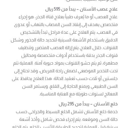
علاج عصب الأسنان – يبدأ من 595 ريال
علاج العصب أو ما يُعرف طبياً بعلاج قناة الجذر، هو إجراء
متخصص يهدف إلى إنقاذ السن المصاب بالتهاب أو عدوى
في العصب. يتم العلاج على عدة مراحل تبدأ بالتشخيص
الدقيق باستخدام الأشعة السينية لتحديد حالة الجذور وشكل
القنوات. خلال العلاج، يتم إزالة العصب المتضرر وتنظيف
قنوات الجذر بدقة باستخدام أدوات متخصصة ومحاليل
مطهرة، ثم يتم حشو القنوات بمواد حيوية آمنة. العملية تتم
تحت التخدير الموضعي لضمان راحة المريض، وقد تحتاج إلى
جلستين أو ثلاث حسب تعقيد الحالة. هذا العلاج يحافظ على
السن الطبيعي ويمنع الحاجة إلى القلع، ويستمر السن
المعالج لسنوات طويلة مع العناية المناسبة.
خلع الأسنان – يبدأ من 295 ريال
خدمة خلع الأسنان تشمل الخلع البسيط والجراحي حسب
حالة السن وموقعه. يتم إجراء فحص شامل وأخذ أشعة
سينية قبل العملية لتحديد الطريقة الأنسب للخلع. يتم الخلع