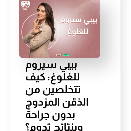
بيبي سيروم
للغلوغ: كيف
تتخلصين من
الذقن المزدوج
بدون جراحة
وبنتائج تدوم؟