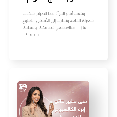
وقفتِ أمام المرآة هذا الصباح، شدّدتِ
شعركِ للخلف، ونظرتِ إلى الأسفل: اللغلوغ
ما زال هناك، يخفي خط فككِ، ويسلبكِ
ملامحكِ…