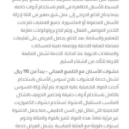
البسيط للأسنان الظاهرة في الفم باستخدام أدوات خاصة،
بينما يحتاج الخلع الجراحي إلى عمل شق صغير في اللثة لإزالة
الأسنان المدفونة أو المكسورة. جميع العمليات تتم تحت
التخدير الموضعي الفعال، ويتم اتباع بروتوكولات صارمة
للتعقيم والسلامة. بعد الخلع، يحصل المريض على تعليمات
مفصلة للعناية اللاحقة ووصفة طبية للمسكنات
والمضادات الحيوية عند الحاجة. الخدمة تشمل المتابعة
اللازمة للتأكد من الشفاء السليم.
حشوات الأسنان مع التلميع المجاني – يبدأ من 195 ريال
تشمل خدمة الحشوات علاج تسوس الأسنان باستخدام
أحدث المواد التجميلية عالية الجودة. يتم أولاً إزالة التسوس
بالكامل باستخدام أدوات دقيقة وتحضير التجويف بالشكل
المناسب لاستقبال الحشوة. تستخدم حشوات الكمبوزيت
التجميلية التي تماثل لون السن الطبيعي، مما يجعل الحشوة
غير مرئية تماماً. هذه المواد تتميز بالقوة والمتانة وتدوم
لسنوات طويلة مع العناية المناسبة. يشمل العرض خدمة