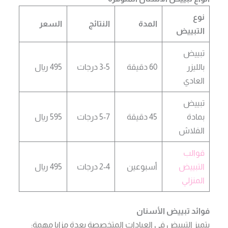
نوع
المدة
النتائج
السعر
التبييض
تبييض
بالليزر
60 دقيقة
3-5 درجات
495 ريال
العادي
تبييض
بمادة
45 دقيقة
5-7 درجات
595 ريال
الفلاش
قوالب
التبييض
أسبوعين
2-4 درجات
495 ريال
المنزلي
فوائد تبييض الأسنان
يتميز التبييض في العيادات المتخصصة بعدة مزايا مهمة: