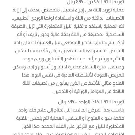
توريد اللثة للفكين – 895 ريال
عملية توريد اللثة هي إجراء تجميلي متخصص يهدف إلى إزالة
التصبغات الداكنة من اللثة واستعادة لونها الوردي الطبيعي.
تتم العملية باستخدام تقنية الليزر المتطورة التي تزيل الطبقة
السطحية المصبغة من اللثة بدقة عالية ودون نزيف أو ألم
يُذكر. يتم تطبيق التخدير الموضعي قبل العملية لضمان راحة
المريض التامة، والعملية تستغرق حوالي 45 دقيقة للفكين.
النتائج فورية ومرئية، حيث تظهر اللثة بلون وردي موحد
وطبيعي. فترة الشفاء قصيرة لا تتجاوز أسبوع واحد، ويمكن
للمريض العودة لأنشطته العادية في نفس اليوم. هذا
العلاج مثالي للأشخاص الذين يعانون من تصبغات اللثة
الناتجة عن العوامل الوراثية أو التدخين.
توريد اللثة للفك الواحد – 395 ريال
يناسب هذا العرض الحالات التي تحتاج إلى علاج فك واحد
فقط، سواء العلوي أو السفلي. العملية تتم بنفس التقنية
المتطورة للليزر مع التركيز على الفك المحدد. هذا الخيار
اقتصادي للمرضى الذين لديهم تصبغات في فك واحد فقط