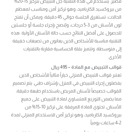
قصير. يستخدم في هذه التقنية جل التبييض بتركيز 15-20%
من بيروكسيد الكارباميد، وهو تركيز آمن ومناسب لمعظم
الحالات. تستغرق الجلسة حوالي 45 دقيقة، ويمكن أن تفتح
لون الأسنان من 3-5 درجات، ويُنصح بإجراء جلسة أو جلستين
للحصول على أفضل النتائج حسب حالة الأسنان الأولية. هذه
التقنية مناسبة للأشخاص الذين يعانون من تصبغات خفيفة
إلى متوسطة، وتتميز بقلة الحساسية مقارنة بالتقنيات
الأخرى.
قوالب التبييض مع المادة – 495 ريال
تعتبر قوالب التبييض المنزلي خياراً مثالياً للأشخاص الذين
يفضلون إجراء التبييض في المنزل بإشراف طبي. يتم تصميم
القوالب خصيصاً لأسنان المريض باستخدام طبعة دقيقة،
مما يضمن التوزيع المتساوي لمادة التبييض على جميع
الأسنان. تحتوي المادة المرفقة على تركيز 10-15% من
بيروكسيد الكارباميد، وهو تركيز آمن للاستخدام المنزلي لمدة
2-4 ساعات يومياً.