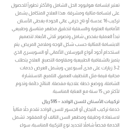
تعتبر ابتسامة هوليوود الحل الشامل والأكثر تطوراً للحصول
على ابتسامة مثالية ومشرقة. هذا العلاج المتكامل يشمل
تركيب 16 عدسة أو تاج خزفي عالي الجودة يغطي الأسنان
الأمامية العلوية والسفلية لتحقيق مظهر متناسق وطبيعي.
تبدأ العملية بفحص شامل وتصوير ثلاثي الأبعاد لتصميم
الابتسامة المثالية حسب شكل الوجه وملامح المريض. يتم
استخدام أجود أنواع البورسلان الألماني أو السويسري الذي
يتميز بالشفافية الطبيعية ومقاومة التصبغ. العلاج يتطلب
2-3 زيارات على مدى أسبوعين، ويشمل العرض خدمات
مجانية قيمة مثل التنظيف العميق، التلميع، الاستشارة
الشاملة، ووضع خطة علاجية مفصلة. النتائج دائمة وتدوم
لأكثر من 15 سنة مع العناية المناسبة.
تركيبات الأسنان للسن الواحد – 595 ريال
خدمة تركيب التيجان أو الجسور للسن الواحد تقدم حلاً مثالياً
لاستعادة وظيفة ومظهر السن التالف أو المفقود. تشمل
الخدمة فحصاً شاملاً لتحديد نوع التركيبة المناسبة، سواء