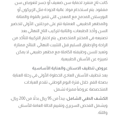
كانت تاج منفرد لحماية سن ضعيف أو جسر لتعويض سن
مفقود. يتم استخدام مواد عالية الجودة مثل الزيركون أو
البورسلان المدمج مع المعدن، التي تتميز بالقوة والمتانة
والمظهر الطبيعي. العملية تتم على مرحلتين: الأولى لتحضير
السن وأخذ الطبعات، والثانية لتركيب التاج النهائي بعد
تصنيعه في المختبر المتخصص. يتم اختبار التركيبة للتأكد من
الراحة والإطباق السليم قبل التثبيت النهائي. النتائج ممتازة
وتعيد للسن وظيفته الكاملة مع مظهر طبيعي لا يمكن
تمييزه عن الأسنان الطبيعية.
عروض تنظيف الاسنان والعناية الأساسية
يعد تنظيف الأسنان العادي الخطوة الأولى في رحلة العناية
بصحة الفم. خلال فترة اليوم الوطني، تقدم العيادات
المتخصصة عروضاً مميزة تشمل:
الكشف الطبي الشامل:
يبدأ من 95 ريال بدلاً من 200 ريال،
ويشمل الفحص السريري وتقييم الحالة العامة للأسنان
واللثة.