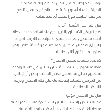
يومين بعد الجلسة. في بعض الحالات النادرة، قد تمتد
الأعراض لمدة أسبوع. إذا شعرت بألم غير طبيعي، يُنصح
بمراجعة الطبيب فورًا لتجنب أي مضاعفات.
هل الليزر على الأسنان آمن؟
نعم،
تبييض الأسنان بالليزر
آمن عند استخدامه بواسطة
أطباء مختصين مع اتباع جميع الاحتياطات اللازمة. لا يولد
الليزر أي ضوضاء أو اهتزاز، مما يجعله مريحًا للأشخاص الذين
يعانون من القلق أثناء الجلسات.
كم عدد جلسات تبييض الأسنان؟
عادة ما يتم إجراء
تبييض الأسنان بالليزر
في جلسة واحدة
تستغرق حوالي ساعة. في بعض الحالات، يمكن أن يُطلب
من المريض جلسات إضافية بناءً على حالة الأسنان ودرجة
التبييض المطلوبة.
هل ليزر الأسنان مؤلم؟
عملية
تبييض الأسنان بالليزر
ليست مؤلمة، بل توفر تجربة
مريحة للغاية. كما أنها لا تسبب أي ضرر دائم للثة أو بنية