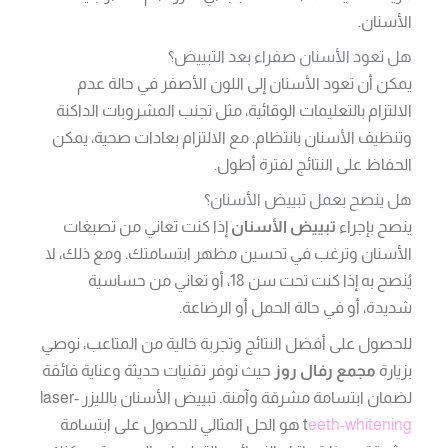
الأسنان.
هل تعود الأسنان صفراء بعد التبييض؟
يمكن أن تعود الأسنان إلى اللون الأصفر في حالة عدم
الالتزام بالتعليمات الوقائية، مثل تجنب المشروبات الداكنة
وتنظيف الأسنان بانتظام. مع الالتزام بعادات صحية، يمكن
الحفاظ على النتائج لفترة أطول.
هل ينصح بعمل تبييض الأسنان؟
ينصح بإجراء
تبييض الأسنان
إذا كنت تعاني من تصبغات
الأسنان وترغب في تحسين مظهر ابتسامتك. ومع ذلك، لا
يُنصح به إذا كنت تحت سن 18، أو تعاني من حساسية
شديدة، أو في حالة الحمل أو الرضاعة.
للحصول على أفضل النتائج وتجربة خالية من المتاعب، نوصي
بزيارة
مجمع رفال روز
حيث نوفر تقنيات حديثة وعناية فائقة
لضمان ابتسامة مشرقة وآمنة. تبييض الأسنان بالليزر laser-
eeth-whitening
t
هو الحل المثالي للحصول على ابتسامة