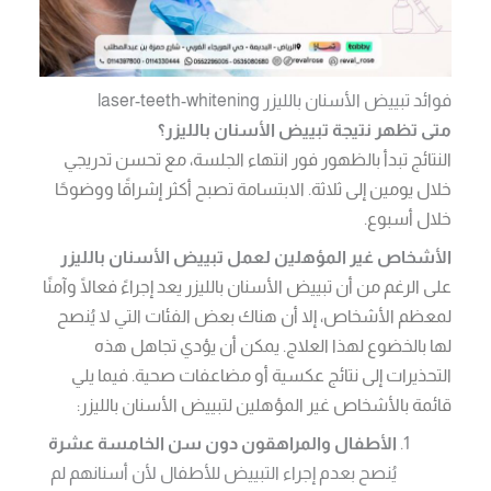
فوائد تبييض الأسنان بالليزر laser-teeth-whitening
متى تظهر نتيجة تبييض الأسنان بالليزر؟
النتائج تبدأ بالظهور فور انتهاء الجلسة، مع تحسن تدريجي
خلال يومين إلى ثلاثة. الابتسامة تصبح أكثر إشراقًا ووضوحًا
خلال أسبوع.
الأشخاص غير المؤهلين لعمل تبييض الأسنان بالليزر
على الرغم من أن تبييض الأسنان بالليزر يعد إجراءً فعالًا وآمنًا
لمعظم الأشخاص، إلا أن هناك بعض الفئات التي لا يُنصح
لها بالخضوع لهذا العلاج. يمكن أن يؤدي تجاهل هذه
التحذيرات إلى نتائج عكسية أو مضاعفات صحية. فيما يلي
قائمة بالأشخاص غير المؤهلين لتبييض الأسنان بالليزر:
الأطفال والمراهقون دون سن الخامسة عشرة
يُنصح بعدم إجراء التبييض للأطفال لأن أسنانهم لم