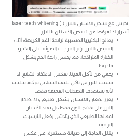
تجربتي مع تبييض الأسنان بالليزر laser-teeth-whitening (1)
أسرار لا تعرفها عن تبييض الأسنان بالليزر
يعالج البكتيريا المسببة لرائحة الفم الكريهة:
أثناء
التبييض بالليزر، تؤثر الموجات الضوئية على البكتيريا
الضارة المتراكمة، مما يحسن رائحة الفم بشكل
ملحوظ.
يحمي من تآكل المينا:
بعكس الاعتقاد الشائع، لا
يتسبب الليزر في تآكل طبقة المينا، بل يتركها سليمة
لأنه يستهدف التصبغات العميقة فقط.
يعزز لمعان الأسنان بشكل طبيعي:
لا يقتصر
الليزر على تفتيح اللون فقط، بل يعيد للأسنان
لمعانها الطبيعي الذي يتلاشى بفعل الترسبات
اليومية.
يقلل الحاجة إلى صيانة مستمرة:
على عكس