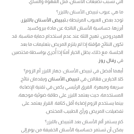
التي تسبب تصبغات الأسنان، مثل القهوة والشاي.
ما هي عيوب تبييض الأسنان بالليزر؟
توجد بعض العيوب المرتبطة بـ
تبييض الأسنان بالليزر
،
أبرزها: حساسية الأسنان الناتجة عن مادة بيروكسيد
الهيدروجين. تهيج اللثة عند عدم استخدام حماية مناسبة. قد
تكون النتائج مؤقتة إذا لم يلتزم المريض بتعليمات ما بعد
الجلسة. مع ذلك، يظل الخيار آمنًا إذا أُجري بواسطة مختصين
في
رفال روز
.
أيهما أفضل في تبييض الأسنان: جهاز الليزر أم الزوم؟
كلا الخيارين فعّالان في
تبييض الأسنان
ويقدمان نتائج
سريعة ومبهرة. الفرق الرئيسي يكمن في تقنية الإضاءة
المستخدمة، حيث يعتمد الليزر على طاقة ضوئية موجهة،
بينما يستخدم الزوم إضاءة أقل كثافة. القرار يعتمد على
تفضيلات المريض ورأي الطبيب المختص.
كم يستمر ألم الأسنان بعد التبييض بالليزر؟
يمكن أن تستمر حساسية الأسنان الخفيفة من يوم إلى