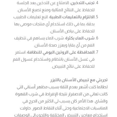
تجنب التدخين
: الامتناع عن التدخين بعد الجلسة
للحفاظ على النتائج المثالية ومنع تصبغ الأسنان.
الالتزام بالتعليمات الطبية
: اتبع تعليمات الطبيب
بدقة، بما في ذلك استخدام أي منتجات موصى بها
للحفاظ على بياض الأسنان.
شرب الماء بكثرة
: شرب الماء يساهم في تنظيف
الفم من أي بقايا ويعزز صحة الأسنان.
المحافظة على الروتين اليومي للنظافة
: استمر
في غسل الأسنان بانتظام واستخدام غسول الفم
للحفاظ على نتائج التبييض.
تجربتي مع تبييض الأسنان بالليزر
لطالما كنت أشعر بعدم الثقة بسبب مظهر أسناني التي
كانت تعاني من الاصفرار نتيجة الإفراط في شرب القهوة
والشاي. هذا الأمر كان يسبب لي الكثير من الحرج في
المناسبات الاجتماعية وحتى أثناء التقاط الصور. حاولت
استخدام معاجين التبييض المختلفة واللجوء إلى الوصفات