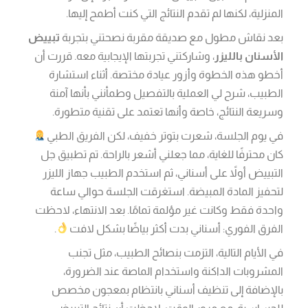
المنزلية، لكنها لم تقدم النتائج التي كنت أطمح إليها.
بعد نقاش مطول مع صديقة مقربة نصحتني بتجربة
تبييض
الأسنان بالليزر
، وشاركتني تجربتها الإيجابية معه. قررت أن
أخطو هذه الخطوة وأزور عيادة مختصة. أثناء استشارة
الطبيب، شرح لي العملية بالتفصيل وطمأنني بأنها آمنة
وسريعة النتائج، خاصة وأنها تعتمد على تقنية متطورة.
في يوم الجلسة، شعرت بتوتر خفيف، لكن الفريق الطبي
كان محترفًا للغاية، مما جعلني أشعر بالراحة. تم تطبيق جل
التبييض أولاً على أسناني، ثم استخدم الطبيب جهاز الليزر
لتحفيز المادة المبيضة. استغرقت الجلسة حوالي ساعة
واحدة فقط وكانت غير مؤلمة تمامًا. بعد الانتهاء، لاحظت
الفرق الفوري: أسناني بدت أكثر بياضًا بشكل لافت
.
في الأيام التالية، التزمت بنصائح الطبيب، مثل تجنب
المشروبات الداكنة واستخدام الماصة عند الضرورة،
بالإضافة إلى تنظيف أسناني بانتظام بمعجون مخصص