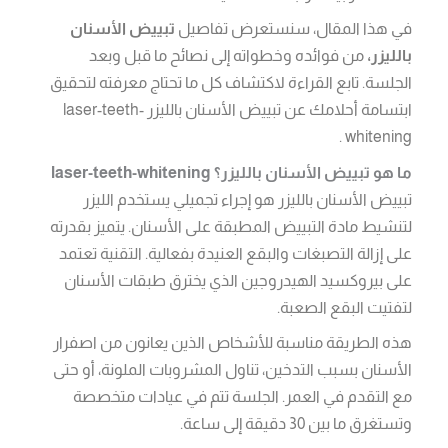
في هذا المقال، سنستعرض تفاصيل
تبييض الأسنان
بالليزر،
من فوائده وخطواته إلى نصائح ما قبل وبعد
الجلسة. تابع القراءة لاكتشاف كل ما تحتاج معرفته لتحقيق
ابتسامة أحلامك عن تبييض الأسنان بالليزر laser-teeth-
whitening .
ما هو تبييض الأسنان بالليزر؟ laser-teeth-whitening
تبييض الأسنان بالليزر هو إجراء تجميلي يستخدم الليزر
لتنشيط مادة التبييض المطبقة على الأسنان. يتميز بقدرته
على إزالة التصبغات والبقع العنيدة بفعالية. التقنية تعتمد
على بيروكسيد الهيدروجين الذي يخترق طبقات الأسنان
لتفتيت البقع الصعبة.
هذه الطريقة مناسبة للأشخاص الذين يعانون من اصفرار
الأسنان بسبب التدخين، تناول المشروبات الملونة، أو حتى
مع التقدم في العمر. الجلسة تتم في عيادات متخصصة
وتستغرق ما بين 30 دقيقة إلى ساعة.