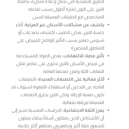
الطرق التقليدية التي تحتاج لإعادة متكررة، يحافظ
الليزر على اللون لفترة أطول بسبب تفاعله
المتخصص مع الطبقات العميقة للسن.
يكشف عن مشكلات الأسنان غير المرئية:
أثناء
جلسة الليزر، يمكن للطبيب اكتشاف تصدعات أو
تسوس صغير بسبب التأثير الواضح للتبييض على
المناطق المتضررة.
تأثير مضاد للالتهابات:
بعض المواد المستخدمة
في تبييض الأسنان بالليزر تحتوي على عناصر تقلل
التهابات اللثة وتعزز صحتها العامة.
أكثر فعالية على التصبغات العنيدة:
التصبغات
الناتجة عن التدخين أو استهلاك القهوة لسنوات قد
تكون صعبة الإزالة، ولكن الليزر يخترق الطبقات
العميقة ليزيلها بفعالية.
يعزز الثقة الاجتماعية:
الدراسات النفسية تشير إلى
أن الأشخاص الذين يملكون أسناناً بيضاء يميلون
للشعور بثقة أكبر ويظهرون بمظهر أكثر جاذبية.