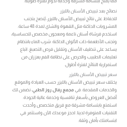
مما يمنح ابتسامة مشرقة وجذابة تدوم لفترة طويلة.
نصائح بعد تبييض الأسنان بالليزر
للحفاظ على نتائج تبييض الأسنان بالليزر، يُنصح بتجنب
المشروبات الداكنة مثل القهوة والشاي لمدة 48 ساعة.
استخدم فرشاة أسنان ناعمة ومعجون مخصص للحساسية،
وتجنب الأطعمة ذات الألوان الداكنة. شرب الماء بانتظام
يساعد على تنظيف الأسنان وتقليل فرص التصبغ. اتباع
تعليمات الطبيب والحرص على نظافة الفم يعززان من
استمرارية النتائج لفترة أطول.
سعر تبييض الأسنان بالليزر
يختلف سعر تبييض الأسنان بالليزر حسب العيادة والموقع
والخدمات المقدمة. في
مجمع رفال روز الطبي
، نضمن لك
أفضل العروض بأسعار تنافسية وخدمة عالية الجودة.
استمتع بابتسامة مشرقة مع فريق متخصص وأحدث
التقنيات المتوفرة لدينا. احجز موعدك الآن واستثمر في
ابتسامتك بأمان وثقة.