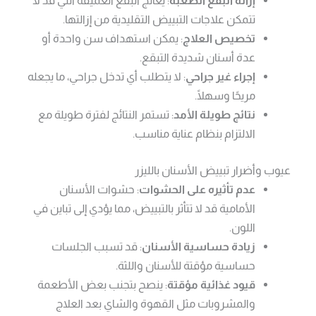
إزالة البقع الصعبة
: يعالج البقع العميقة التي قد لا
تتمكن علاجات التبييض التقليدية من إزالتها.
تخصيص العلاج
: يمكن استهداف سن واحدة أو
عدة أسنان شديدة التبقع.
إجراء غير جراحي
: لا يتطلب أي تدخل جراحي، ما يجعله
مريحًا وسهلًا.
نتائج طويلة الأمد
: تستمر النتائج لفترة طويلة مع
الالتزام بنظام عناية مناسب.
عيوب وأضرار تبييض الأسنان بالليزر
عدم تأثيره على الحشوات
: حشوات الأسنان
الأمامية قد لا تتأثر بالتبييض، مما يؤدي إلى تباين في
اللون.
زيادة حساسية الأسنان
: قد تسبب الجلسات
حساسية مؤقتة للأسنان واللثة.
قيود غذائية مؤقتة
: ينصح بتجنب بعض الأطعمة
والمشروبات مثل القهوة والشاي بعد العلاج