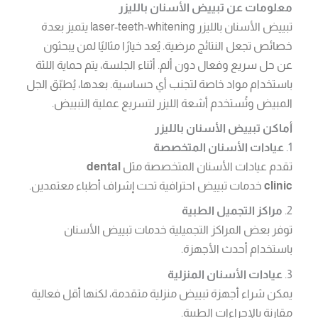
معلومات عن تبييض الأسنان بالليزر
تبييض الأسنان بالليزر laser-teeth-whitening يتميز بعدة
خصائص تجعل النتائج مرضية. يُعد خيارًا مثاليًا لمن يبحثون
عن حل سريع وفعال دون ألم. أثناء الجلسة، يتم حماية اللثة
باستخدام مواد خاصة لتجنب أي حساسية. بعدها، يُطبّق الجل
المبيض وتُستخدم أشعة الليزر لتسريع عملية التبييض.
أماكن تبييض الأسنان بالليزر
1.
عيادات الأسنان المتخصصة
تقدم عيادات الأسنان المتخصصة مثل
dental
clinic
خدمات تبييض احترافية تحت إشراف أطباء معتمدين.
2.
مراكز التجميل الطبية
توفر بعض المراكز التجميلية خدمات تبييض الأسنان
باستخدام أحدث الأجهزة.
3.
عيادات الأسنان المنزلية
يمكن شراء أجهزة تبييض منزلية متقدمة، لكنها أقل فعالية
مقارنة بالإجراءات الطبية.