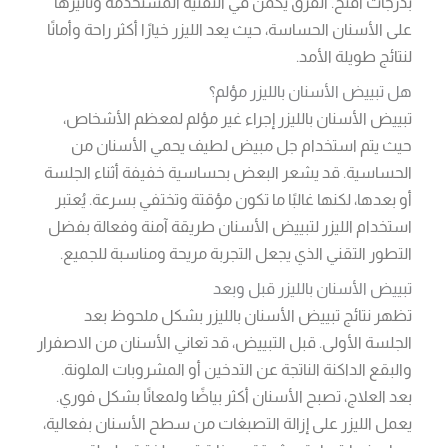
بدرجات أفتح. الفرق يكمن في التقنية المستخدمة وتأثيرها
على الأسنان الحساسة، حيث يعد الليزر خيارًا أكثر راحة وأمانًا
لنتائج طويلة الأمد.
هل تبييض الأسنان بالليزر مؤلم؟
تبييض الأسنان بالليزر إجراء غير مؤلم لمعظم الأشخاص،
حيث يتم استخدام جل مبيض لطيف يحمي الأسنان من
الحساسية. قد يشعر البعض بحساسية خفيفة أثناء الجلسة
أو بعدها، لكنها غالبًا ما تكون مؤقتة وتختفي بسرعة. يُعتبر
استخدام الليزر لتبييض الأسنان طريقة آمنة وفعالة بفضل
التطور التقني الذي يجعل التجربة مريحة ومناسبة للجميع.
تبييض الأسنان بالليزر قبل وبعد
تظهر نتائج تبييض الأسنان بالليزر بشكل ملحوظ بعد
الجلسة الأولى. قبل التبييض، قد تعاني الأسنان من الاصفرار
والبقع الداكنة الناتجة عن التدخين أو المشروبات الملونة.
بعد العلاج، تصبح الأسنان أكثر بياضًا ولمعانًا بشكل فوري.
يعمل الليزر على إزالة التصبغات من سطح الأسنان بفعالية،