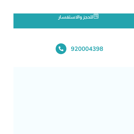
للحجز والاستفسار
920004398