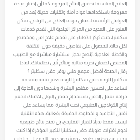
العلاج المناسبة لتحقيق النتائج المرجوة. كما أن اختيار عيادة
معروفة باستخدامها مواد آمنة وتقنيات حديثة يُعد من
العوامل الرئيسية لضمان جودة العلاج. في الرياض، يمكن
العثور على العديد من المراكز الجلدية التي تقدم خدمات
سكلبترا، حيث يُركز الأطباء على تقديم علاج آمن ومخصص
لكل حالة. للحصول على تفاصيل دقيقة حول التكلفة
والخطة العلاجية، يُنصح بحجز استشارة مباشرة مع الطبيب
المختص لضمان تجربة مثالية ونتائج تُلبي تطلعاتك. لماذا
رفال الصحة أفضل مجمع طبي يوفر حقن سكلبترا؟
سكلبترا للوجه حقن سكلبترا للوجه تعتبر تقنية متقدمة
تساعد على تحسين مظهر البشرة وشدها دون الحاجة إلى
جراحة. تعمل الحقن باستخدام حمض البولي لاكتيك لتحفيز
إنتاج الكولاجين الطبيعي تحت البشرة، مما يساعد على
تقليل التجاعيد والخطوط الدقيقة بفعالية. هذه التقنية
ليست فقط بديلاً للفيلر التقليدي، بل تمنح نتائج طبيعية
تدوم لفترات طويلة. حقن سكلبترا لتكبير المؤخرة إذا كنت
تبحث عن مظهر طبيعي ومشدود دون اللجوء إلى جراحات