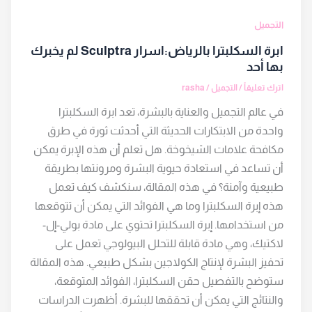
التجميل
ابرة السكلبترا بالرياض:اسرار Sculptra لم يخبرك
بها أحد
اترك تعليقاً
/
التجميل
/
rasha
في عالم التجميل والعناية بالبشرة، تعد ابرة السكلبترا
واحدة من الابتكارات الحديثة التي أحدثت ثورة في طرق
مكافحة علامات الشيخوخة. هل تعلم أن هذه الإبرة يمكن
أن تساعد في استعادة حيوية البشرة ومرونتها بطريقة
طبيعية وآمنة؟ في هذه المقالة، سنكشف كيف تعمل
هذه إبرة السكلبترا وما هي الفوائد التي يمكن أن تتوقعها
من استخدامها. إبرة السكلبترا تحتوي على مادة بولي-إل-
لاكتيك، وهي مادة قابلة للتحلل البيولوجي تعمل على
تحفيز البشرة لإنتاج الكولاجين بشكل طبيعي. هذه المقالة
ستوضح بالتفصيل حقن السكلبترا، الفوائد المتوقعة،
والنتائج التي يمكن أن تحققها للبشرة. أظهرت الدراسات