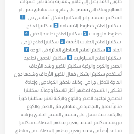
طويل الأمد يصل إلى عامين، مقارنة بمدة تأثير حشوات
الهيالورونيك التي تقتصر على عام واحد. مناطق حقن ابر
السكلبترا تستخدم ابر السكلبترا بشكل أساسي في:
سكلبترا لعلاج خطوط الابتسامة
سكلبترا لعلاج
خطوط ماريونيت
سكلبترا لعلاج تجاعيد الذقن
سكلبترا لعلاج الطيات الأنفية
سكلبترا لعلاج تراخي
الجلد
سكلبترا لعلاج المناطق الغائرة في الوجه
سكلبترا لعلاج السيلوليت
سكلبترا لتجميل تجاعيد
الصدر والكوع والركبة سكلبترا لتكبير وشد الأرداف
تُستخدم سكلبترا بشكل فعال لتكبير الأرداف وشدها دون
الحاجة لتدخل جراحي، وذلك بتحفيز الكولاجين وإعادة
تشكيل الأنسجة لمظهر أكثر تناسقاً وجمالاً. سكلبترا
لتصحيح تجاعيد الصدر والكوع والركبة تعتبر سكلبترا خياراً
مثالياً لتقليل التجاعيد في مناطق مثل الصدر والكوع
والركبة، حيث تعمل على تحسين النسيج الجلدي وزيادة
مرونته. سكلبترا لتحديد وتعزيز مظهر العضلات سكلبترا
تساعد أيضاً في تحديد وتعزيز مظهر العضلات في مناطق