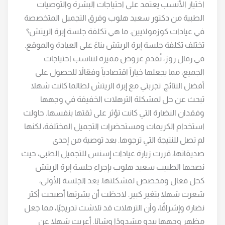
اختيار الأنسب يعتمد على احتياجات البشرة والتوصيات
الطبية من دكتور سعيد هلوب وفرق التجميل المتخصصة
في عيادات كوزمولايين. ما هي تكلفة جلسة إبرة الريتش؟
تختلف تكلفة جلسة إبرة الريتش بناءً على العيادة والموقع.
في رفال روز، تُقدم عروض مميزة لتناسب احتياجات
الجميع، مما يجعلها خياراً اقتصادياً وفعّالاً للحصول على
أفضل النتائج. تجربتي مع إبرة الريتش لطالما كانت شهلا
تبحث عن حل لمشكلة الترهلات الخفيفة في وجهها
وفقدان النضارة التي كانت تؤثر على ثقتها بنفسها. حاولت
استخدام الكريمات ومستحضرات التجميل المختلفة، لكنها
لم تصل للنتيجة التي ترجوها. بعد توصية من إحدى
صديقاتها، قررت زيارة عيادات إسنس للتجميل الطبي، حيث
نصحها الطبيب سعيد هلوب بإجراء جلسة إبرة الريتش
كحل فعال ومخصص لمشكلتها. بعد الجلسة الأولى،
شعرت شهلا بتغير كبير. لاحظت أن بشرتها أصبحت أكثر
نضارة وإشراقًا، وأن الترهلات قد تلاشت تدريجيًا، مما جعل
مظهر وجهها يبدو مشدودًا وشابًا. أعربت شهلا عن