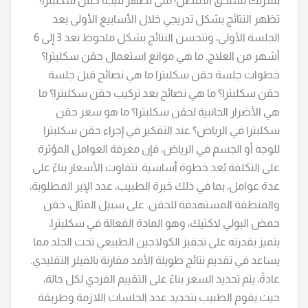
بشرتك تستحق الأفضل! متى تظهر نتيجة حقن سكلبترا؟
تظهر النتائج بشكل تدريجي خلال الأسابيع الأولى بعد
الجلسة الأولى، وتتحسن النتائج بشكل ملحوظ بعد 3 إلى 6
أشهر من العلاج. ما هي موانع استعمال حقن سكلبترا؟
خطوات جلسة حقن سكلبترا ما هي نصائح قبل جلسة
حقن سكلبترا؟ ما هي نصائح بعد تركيب حقن سكلبترا؟ ما
هي الأضرار الجانبية لحقن سكلبترا؟ ما هو سعر حقن
سكلبترا في الرياض؟ عند التفكير في إجراء حقن سكلبترا
للوجه أو الجسم في الرياض، فإن معرفة العوامل المؤثرة
على التكلفة يُعد خطوة أساسية. تتفاوت الأسعار بناءً على
عدة عوامل، بما في ذلك خبرة الطبيب، عدد الإبر المطلوبة،
والمنطقة المستهدفة للحقن. على سبيل المثال، حقن
حمض البولي لاكتيك، وهو المادة الفعالة في سكلبترا،
يتميز بقدرته على تحفيز الكولاجين الطبيعي تحت الجلد مما
يساعد في تقديم نتائج طويلة الأمد مقارنة بالفيلر التقليدي.
عادةً، يتم تحديد السعر بناءً على التقييم الفردي لكل حالة،
حيث يقوم الطبيب بتحديد عدد الجلسات اللازمة وطريقة