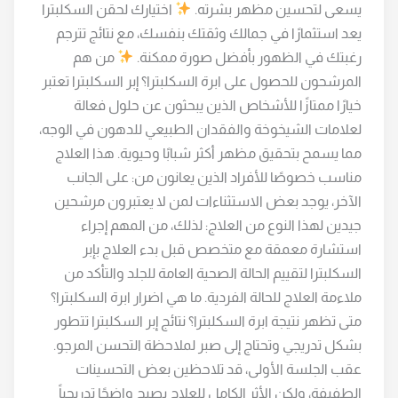
يسعى لتحسين مظهر بشرته.
اختيارك لحقن السكلبترا
يعد استثمارًا في جمالك وثقتك بنفسك، مع نتائج تترجم
رغبتك في الظهور بأفضل صورة ممكنة.
من هم
المرشحون للحصول على ابرة السكلبترا؟ إبر السكلبترا تعتبر
خيارًا ممتازًا للأشخاص الذين يبحثون عن حلول فعالة
لعلامات الشيخوخة والفقدان الطبيعي للدهون في الوجه،
مما يسمح بتحقيق مظهر أكثر شبابًا وحيوية. هذا العلاج
مناسب خصوصًا للأفراد الذين يعانون من: على الجانب
الآخر، يوجد بعض الاستثناءات لمن لا يعتبرون مرشحين
جيدين لهذا النوع من العلاج: لذلك، من المهم إجراء
استشارة معمقة مع متخصص قبل بدء العلاج بإبر
السكلبترا لتقييم الحالة الصحية العامة للجلد والتأكد من
ملاءمة العلاج للحالة الفردية. ما هي اضرار ابرة السكلبترا؟
متى تظهر نتيجة ابرة السكلبترا؟ نتائج إبر السكلبترا تتطور
بشكل تدريجي وتحتاج إلى صبر لملاحظة التحسن المرجو.
عقب الجلسة الأولى، قد تلاحظين بعض التحسينات
الطفيفة، ولكن الأثر الكامل للعلاج يصبح واضحًا تدريجياً