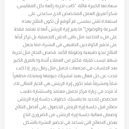
سعادتها الكبيرة قائلة: “كانت تجربة رائعة بكل المقاييس،
شكراً لفريق العمل المتخصص الذي ساعدني على
استعادة ثقتي بنفسي. لم أتوقع أن تكون النتائج بهذه
السرعة والوضوح!” ما يميز إبرة الريتش أنها لا تعتمد فقط
على ملء التجاعيد مثل باقي الحقن التجميلية، بل تركز أيضًا
على تحفيز الكولاجين الطبيعي في البشرة، مما يجعل
النتائج تبدو طبيعية وطويلة الأمد. قصص النجاح مثل تجربة
شهلا ليست قليلة، فكثير من العملاء أشادوا بالفرق الكبير
بعد الجلسات في مجمعات تجميل مثل رفال روز. إذا كنت
تبحث عن حل فعال يعيد لبشرتك حيويتها ويمنحك مظهراً
شاباً ومشرقاً، فقد تكون إبرة الريتش هي الخيار المثالي لك.
لا تتردد في زيارة مركز تجميل معتمد واستشارة طبيب
متخصص لتحديد ما يناسبك. خطوات جلسة إبرة الريتش
نصائح قبل جلسة إبرة الريتش للحصول على أفضل النتائج
وضمان فعالية جلسة إبرة الريتش، من الضروري اتباع
بعض النصائح التي تساعد في تحضير البشرة بالشكل