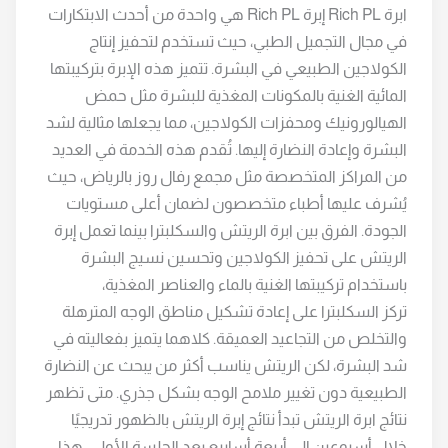
ابرة Rich PL إبرة Rich PL هي واحدة من أحدث الابتكارات
في مجال التجميل الطبي، حيث تستخدم لتحفيز إنتاج
الكولاجين الطبيعي في البشرة. تتميز هذه الإبرة بتركيبتها
المائية الغنية بالمكونات المغذية للبشرة مثل حمض
الهيالورونيك ومحفزات الكولاجين، مما يجعلها مثالية لشد
البشرة وإعادة النضارة إليها. تُقدم هذه الخدمة في العديد
من المراكز المتخصصة مثل مجمع رفال روز بالرياض، حيث
يُشرف عليها أطباء متخصصون لضمان أعلى مستويات
الجودة. الفرق بين ابرة الريتش والسكلبترا بينما تعمل إبرة
الريتش على تحفيز الكولاجين وتحسين نسيج البشرة
باستخدام تركيبتها الغنية بالماء والعناصر المغذية،
تركز السكلبترا على إعادة تشكيل مناطق الوجه المترهلة
والتخلص من التجاعيد العميقة. كلاهما يتميز بفعاليته في
شد البشرة، لكن الريتش يناسب أكثر من يبحث عن النضارة
الطبيعية دون تغيير ملامح الوجه بشكل جذري. متى تظهر
نتائج ابرة الريتش تبدأ نتائج إبرة الريتش بالظهور تدريجيًا
خلال أسبوعين إلى أربعة أسابيع بعد الجلسة الأولى. هذا