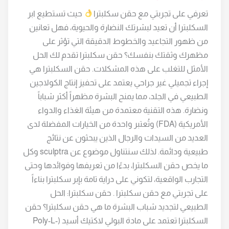
تعرفي على تجربتي مع حقن سكلبترا
حيث تستطيع ابر
السكلبترا أن تعيد لبشرتك النضارة والحيوية، فهل تعانين
من ظهور التجاعيد والخطوط الدقيقة التي تؤثر على
مظهرك وثقتك بنفسك؟ حقن سكلبترا تقدم لك الحل
الأمثل للتغلب على هذه المشكلات. حقن السكلبترا هي
إجراء تجميلي غير جراحي يعتمد على تحفيز إنتاج الكولاجين
الطبيعي في الجلد، مما يمنح البشرة مظهراً أكثر شباباً
ونضارة. هذه التقنية معتمدة من هيئة الغذاء والدواء
الأمريكية (FDA) وتُعتبر واحدة من الخيارات المفضلة لدى
العديد من السيدات والرجال الذين يبحثون عن نتائج
طبيعية ودائمة. لذلك سنتناول موضوع عن sculptra وكل
ما يخص حقن السكلبترا، بدءًا من تعريفها وفوائدها وحتى
التجارب الواقعية، لتكوني على دراية تامة بإبر سكلبترا بناءاً
على تجربتي مع حقن سكلبترا . حقن سكلبترا: الحل
الطبيعي لتجديد شباب البشرة ما هي حقن سكلبترا؟ حقن
السكلبترا تعتمد على مادة البولي لاكتيك أسيد (Poly-L-