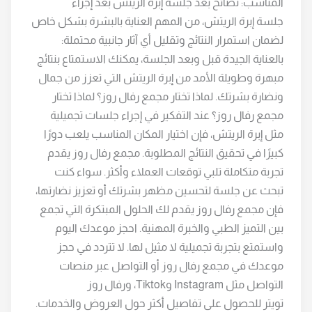
المناسب: نصائح بعد جلسة إبرة الريتش بعد إجراء
جلسة إبرة الريتش، من المهم العناية بالبشرة بشكل خاص
لضمان استمرار النتائج وتقليل أي آثار جانبية محتملة:
بالعناية الجيدة قبل وبعد الجلسة، يمكنك الاستمتاع بنتائج
مبهرة وطويلة الأمد من إبرة الريتش التي تعزز من جمال
ونضارة بشرتك. لماذا تختار مجمع رفال روز؟ لماذا تختار
مجمع رفال روز؟ عند التفكير في إجراء جلسات تجميلية
مثل إبرة الريتش، فإن اختيار المكان المناسب يلعب دورًا
كبيرًا في تحقيق النتائج المطلوبة. مجمع رفال روز يقدم
تجربة متكاملة تلبي توقعات العملاء وأكثر. سواء كنت
تبحث عن جلسة لتحسين مظهر بشرتك أو تعزيز نضارتها،
فإن مجمع رفال روز يقدم لك الحلول المبتكرة التي تجمع
بين التميز الطبي والخبرة المهنية. احجز موعدك اليوم
واستمتع بتجربة تجميلية لا مثيل لها. لا تتردد في حجز
موعدك في مجمع رفال روز أو التواصل عبر منصات
التواصل مثل Instagram وTiktok، ورفال روز
تويتر للحصول على تفاصيل أكثر حول العروض والخدمات.