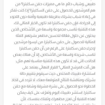
طبيعي وشباب دائم. ما هي مميزات حقن سكلبترا؟ من
هم المرشحون للحصول على حقن السكلبترا؟ إذا كنت تفكر
في إعادة شباب بشرتك بطريقة طبيعية وآمنة دون اللجوء
إلى الجراحة، فإن حقن سكلبترا قد تكون الخيار المثالي لك.
هذه التقنية تناسب مجموعة واسعة من الأشخاص الذين
يبحثون عن حلول فعّالة لتحسين مظهر بشرتهم. الفئة
المثالية للحصول على حقن سكلبترا: من ليسوا مرشحين
لإجراء حقن سكلبترا: على الرغم من أن حقن سكلبترا
تناسب شريحة واسعة من الأشخاص، إلا أن هناك بعض
الحالات التي قد لا تكون هذه التقنية مناسبة لهم، مثل:
هل أنت المرشح المثالي؟ القرار النهائي يعتمد على
استشارة طبيبك المختص، حيث سيقوم بتقييم حالة
بشرتك ومناقشة النتائج المتوقعة معك. لا تتردد في اتخاذ
الخطوة نحو الحصول على بشرة مشرقة وشابة مع حقن
سكلبترا. استشر طبيبك اليوم وتعرّف على كيف يمكن
لهذه التقنية أن تعزز مظهرك وثقتك بنفسك. لأن