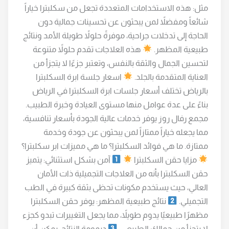
مثل: هذه الاستخدامات المتعددة تجعل من سكلبترا خياراً
شائعاً ومفضلاً لمن يبحثون عن تحسينات جمالية دون
الحاجة إلى تدخلات جراحية، موفرةً حلولاً طويلة الأمد ونتائج
طبيعية المظهر.
هذه العلاجات تقدم حلولاً متنوعة
لتحسين الجمال والثقة بالنفس، وتعتبر جزءًا لا يتجزأ من
العناية المتقدمة بالجلد.
اسعار جلسة ابرة السكلبترا
بالرياض تختلف أسعار جلسات ابرة السكلبترا في الرياض
بناءً على عدة عوامل منها مستوى العيادة وخبرة الطبيب.
مجمع رفال روز يوفر خدمات عالية الجودة بأسعار تنافسية،
مما يجعله خياراً ممتازاً لمن يبحثون عن جودة وخدمة
ممتازة. ما هي فوائد السكلبترا؟ ما هي مميزات ابر سكلبترا؟
مزايا حقن السكلبترا
آمن بشكل استثنائي: يتميز
حقن السكلبترا بأنه من العلاجات التجميلية ذات الأمان
العالي، حيث يستخدم مكونات تحظى بثقة كبيرة في الطب
التجميلي.
نتائج طبيعية المظهر: يوفر حقن السكلبترا
مظهرًا طبيعيًا يدوم طويلاً، مما يجعل التغييرات تبدو كجزء
لا يتجزأ من جمالك الطبيعي.
ديمومة النتائج: يمكن أن