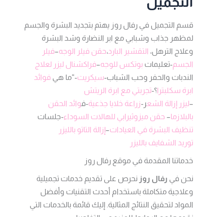
التجميل
قسم التجميل في رفال روز يهتم بتجديد البشرة والجسم
لمظهر جذاب وشبابي مع ابر النضارة وشد البشرة
وعلاج الترهل،
التقشير البارد
،
حقن فيلر الوجه
–
فيلر
الجسم
-تعليمات
بوتكس للوجه
–
فراكشنال ليزر لعلاج
الندبات والحفر وحب الشباب-
سيكريت
-“ما هي
فوائد
ابرة سكلبترا
؟-
تجربتي مع ابرة الريتش
–
ليزر إزالة الشع
ر-
زراعة خلايا جذعية
-ف
وائد الحقن
بالبلازما
–
حقن ميزوثيرابي للهالات السوداء
-جلسات
تنظيف البشرة في العيادات
–
إزالة التاتو بالليزر
توريد الشفايف بالليزر
خدماتنا المقدمة في موقع رفال روز
نحن في
رفال روز
نحرص على تقديم خدمات تجميلية
وعلاجية متكاملة باستخدام أحدث التقنيات وأفضل
المواد لتحقيق النتائج المثالية. إليك قائمة بالخدمات التي