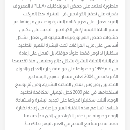
متطورة تعتمد على حمض البوليلاكتيك (PLLA)، المعروف
بقدرته على تحفيز الكولاجين في البشرة. هذا المركب
الفريد يعمل على تعزيز كثافة البشرة وتحسين مرونتها عبر
تحفيز الخلايا الليفية لإنتاج الكولاجين الجديد، على عكس
حشوات حمض الهيالورونيك التقليدية التي تعمل بشكل
أساسي على ملء الفراغات تحت البشرة لتنعيم التجاعيد.
سكلبترا لا توفر فقط حلولاً مؤقتة، بل تعمل على إعادة
بناء البنية التحتية للبشرة بشكل دائم وطبيعي. منذ تقديمها
في عام 1999 وحصولها على موافقة إدارة الغذاء والدواء
الأمريكية في 2004 لعلاج فقدان دهون الوجه لدى
المصابين بفيروس نقص المناعة البشرية، ومن ثم توسع
استخدامها في عام 2009 كحل تجميلي لمكافحة تجاعيد
الوجه، أثبتت سكلبترا قدرتها على تجديد البشرة واستعادة
شبابها. تساهم هذه التقنية الغير جراحية في إعادة نضارة
الوجه وحيويته عبر تحفيز الكولاجين، الذي يبدأ جسمنا
بفقدانه تدريجياً مع التقدم في العمر، لتوفر بذلك حلًا