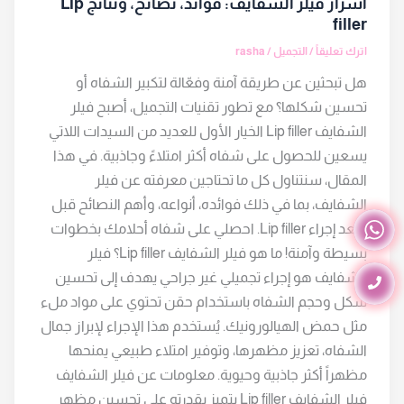
اسرار فيلر الشفايف: فوائد، نصائح، ونتائج Lip
filler
اترك تعليقاً
/
التجميل
/
rasha
هل تبحثين عن طريقة آمنة وفعّالة لتكبير الشفاه أو
تحسين شكلها؟ مع تطور تقنيات التجميل، أصبح فيلر
الشفايف Lip filler الخيار الأول للعديد من السيدات اللاتي
يسعين للحصول على شفاه أكثر امتلاءً وجاذبية. في هذا
المقال، سنتناول كل ما تحتاجين معرفته عن فيلر
الشفايف، بما في ذلك فوائده، أنواعه، وأهم النصائح قبل
وبعد إجراء Lip filler. احصلي على شفاه أحلامك بخطوات
بسيطة وآمنة! ما هو فيلر الشفايف Lip filler؟ فيلر
الشفايف هو إجراء تجميلي غير جراحي يهدف إلى تحسين
شكل وحجم الشفاه باستخدام حقن تحتوي على مواد ملء
مثل حمض الهيالورونيك. يُستخدم هذا الإجراء لإبراز جمال
الشفاه، تعزيز مظهرها، وتوفير امتلاء طبيعي يمنحها
مظهراً أكثر جاذبية وحيوية. معلومات عن فيلر الشفايف
فيلر الشفايف Lip filler يتميز بقدرته على تحسين مظهر