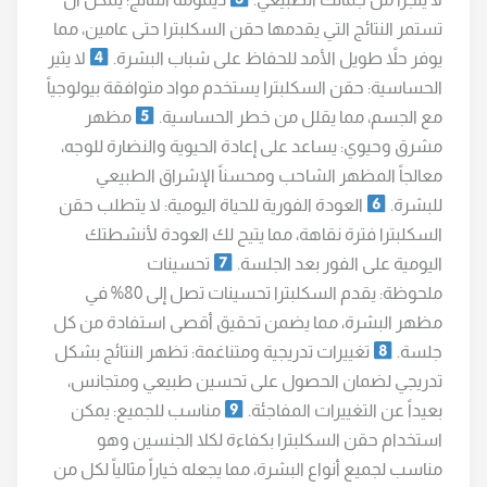
تستمر النتائج التي يقدمها حقن السكلبترا حتى عامين، مما
يوفر حلاً طويل الأمد للحفاظ على شباب البشرة.
لا يثير
الحساسية: حقن السكلبترا يستخدم مواد متوافقة بيولوجياً
مع الجسم، مما يقلل من خطر الحساسية.
مظهر
مشرق وحيوي: يساعد على إعادة الحيوية والنضارة للوجه،
معالجاً المظهر الشاحب ومحسناً الإشراق الطبيعي
للبشرة.
العودة الفورية للحياة اليومية: لا يتطلب حقن
السكلبترا فترة نقاهة، مما يتيح لك العودة لأنشطتك
اليومية على الفور بعد الجلسة.
تحسينات
ملحوظة: يقدم السكلبترا تحسينات تصل إلى 80% في
مظهر البشرة، مما يضمن تحقيق أقصى استفادة من كل
جلسة.
تغييرات تدريجية ومتناغمة: تظهر النتائج بشكل
تدريجي لضمان الحصول على تحسين طبيعي ومتجانس،
بعيداً عن التغييرات المفاجئة.
مناسب للجميع: يمكن
استخدام حقن السكلبترا بكفاءة لكلا الجنسين وهو
مناسب لجميع أنواع البشرة، مما يجعله خياراً مثالياً لكل من