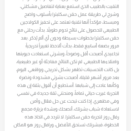
التقيت بالطبيب الذي استمع بعناية لتفاصيل مشكلتي،
وشرح لي طريقة عمل حقن سكلبترا بأسلوب واضح
ومبسط، مؤكداً أنها تقنية تعتمد على تحفيز الكولاجين
الطبيعي للحصول على نتائج تدوم طويلاً. بدأت رحلتي مع
حقن سكلبترا بخطوات بسيطة ودون أي ألم يُذكر. بعد
مرور بضعة أسابيع فقط، بدأت ألاحظ تغييراً تدريجياً؛
تجاعيدي أصبحت أقل وضوحاً، وبشرتي استعادت حيويتها
وامتلاءها الطبيعي. لم تكن النتائج مفاجئة أو غير طبيعية،
بل كانت التحسينات تظهر بشكل تدريجي وواقعي. اليوم،
بعد مرور أشهر قليلة، أصبحت بشرتي مشدودة ونضرة
وكأنها عادت إلى شبابها. أستطيع أن أقول بثقة إن هذه
التجربة غيرت حياتي تماماً، ومنحتني ثقة جديدة في نفسي
وفي مظهري. إذا كنت تبحث عن حل فعّال وآمن
لاستعادة شباب بشرتك، أنصحك وبشدة بزيارة مجمع
رفال روز لتجربة حقن سكلبترا. لا تتردد في اتخاذ هذه
الخطوة، فبشرتك تستحق الأفضل، ورافال روز هو المكان