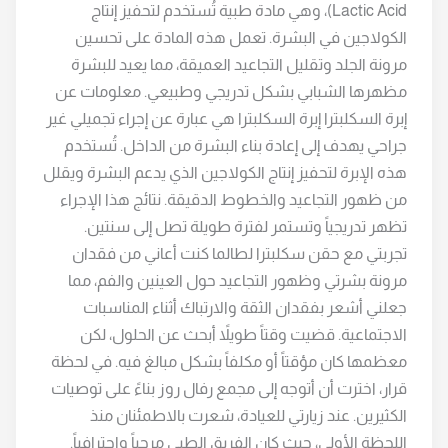
Lactic Acid)، وهي مادة طبية تُستخدم لتحفيز إنتاج
الكولاجين في البشرة. تعمل هذه المادة على تحسين
مرونة الجلد وتقليل التجاعيد العميقة، مما يعيد للبشرة
مظهرها الشبابي بشكل تدريجي وطبيعي. معلومات عن
إبرة السكلبترا إبرة السكلبترا هي عبارة عن إجراء تجميلي غير
جراحي يهدف إلى إعادة بناء البشرة من الداخل. تُستخدم
هذه الإبرة لتحفيز إنتاج الكولاجين الذي يدعم البشرة ويقلل
من ظهور التجاعيد والخطوط الدقيقة. نتائج هذا الإجراء
تظهر تدريجياً وتستمر لفترة طويلة تصل إلى سنتين.
تجربتي مع حقن سكلبترا لطالما كنت أعاني من فقدان
مرونة بشرتي وظهور التجاعيد حول العينين والفم، مما
جعلني أشعر بفقدان الثقة والارتباك أثناء المناسبات
الاجتماعية. قضيت وقتاً طويلاً أبحث عن الحلول، لكن
معظمها كان مؤقتاً أو مكلفاً بشكل مبالغ فيه. في لحظة
قرار، اخترت أن أتوجه إلى مجمع رفال روز بناءً على توصيات
الكثيرين. عند زيارتي للعيادة، شعرت بالاطمئنان منذ
اللحظة الأولى، حيث كان الفريق الطبي مرحباً واحترافياً.