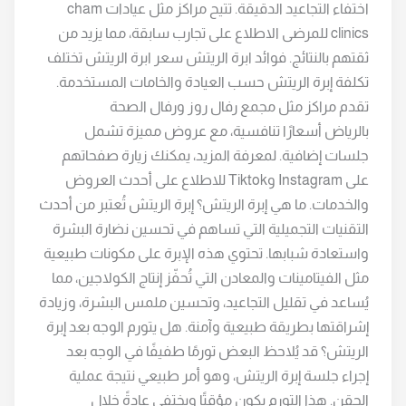
اختفاء التجاعيد الدقيقة. تتيح مراكز مثل عيادات cham
clinics للمرضى الاطلاع على تجارب سابقة، مما يزيد من
ثقتهم بالنتائج. فوائد ابرة الريتش سعر ابرة الريتش تختلف
تكلفة إبرة الريتش حسب العيادة والخامات المستخدمة.
تقدم مراكز مثل مجمع رفال روز ورفال الصحة
بالرياض أسعارًا تنافسية، مع عروض مميزة تشمل
جلسات إضافية. لمعرفة المزيد، يمكنك زيارة صفحاتهم
على Instagram وTiktok للاطلاع على أحدث العروض
والخدمات. ما هي إبرة الريتش؟ إبرة الريتش تُعتبر من أحدث
التقنيات التجميلية التي تساهم في تحسين نضارة البشرة
واستعادة شبابها. تحتوي هذه الإبرة على مكونات طبيعية
مثل الفيتامينات والمعادن التي تُحفّز إنتاج الكولاجين، مما
يُساعد في تقليل التجاعيد، وتحسين ملمس البشرة، وزيادة
إشراقتها بطريقة طبيعية وآمنة. هل يتورم الوجه بعد إبرة
الريتش؟ قد يُلاحظ البعض تورمًا طفيفًا في الوجه بعد
إجراء جلسة إبرة الريتش، وهو أمر طبيعي نتيجة عملية
الحقن. هذا التورم يكون مؤقتًا ويختفي عادةً خلال