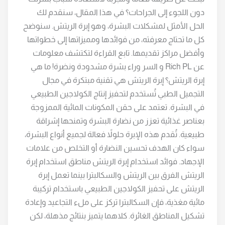
دون اللجوء إلى الجراحات؟ في هذا المقال، سنقدم لك
الحل الأمثل لمشكلات البشرة، وهو إبرة الريتش. سنوضح
كل ما تحتاج معرفته، من فوائدها ومميزاتها إلى خطواتها
وأفضل مراكز تقديمها. تابع القراءة لتكتشف معلومات
عن Rich PL و السر وراء بشرة مشدودة ونضرة! ما هي
إبرة الريتش؟ إبرة الريتش هي تقنية مبتكرة في مجال
التجميل الطبي تُستخدم لتحفيز إنتاج الكولاجين الطبيعي
في البشرة. تعتمد على حقن المكونات المائية الممزوجة
بعناصر غذائية تعزز من نضارة البشرة وتمنحها إشراقة
طبيعية. تُقدم هذه الإبرة حلولاً فعالة لجميع أنواع البشرة،
سواء كان الهدف تحسين النضارة أو التخلص من علامات
الإجهاد. فوائد استخدام إبرة الريتش مناطق استخدام إبرة
الريتش الفرق بين الريتش والسكالبترا بينما تعمل إبرة
الريتش على تحفيز الكولاجين الطبيعي باستخدام تركيبة
مائية مغذية، فإن السكالبترا تركز على ملء التجاعيد وإعادة
تشكيل المناطق الغائرة. كلاهما يتميز بنتائج مذهلة، لكن