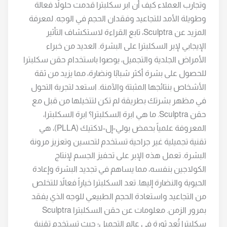
وتجارب العملاء كيف أن ابر سكلبترا قدمت حلولاً فعالة
وطويلة الأمد للتجاعيد وفقدان الحجم في الوجه. لمعرفة
المزيد عن Sculptra، تابع القراءة لاستكشاف التأثير
الإيجابي لإبر السكلبترا على البشرة. العديد من خبراء
الأمراض الجلدية والتجميل، يوصوا باستخدام حقن سكلبترا
للحصول على بشرة أكثر شبابًا ونضارة، مما يزيد من ثقة
الأشخاص بنتائجها المثبتة والآمنة. استعد لتجربة التحول
في مظهر بشرتك بطريقة لم تكن لتتخيلها من قبل مع
حقن Sculptra. ما هي ابرة السكلبترا؟ ابرة السكلبترا،
المعروفة علمياً بحمض بولي-إل-لاكتيك (PLLA)، هي
تقنية تجميلية غير جراحية تستخدم لتحسين وتعزيز مرونة
البشرة. تعمل هذه الإبر على تحفيز الجسم لإنتاج
الكولاجين بنفسه، مما يساهم في تجديد البشرة وإعادة
الحيوية والنضارة إليها. تعد السكلبترا خياراً فعالاً للتخلص
من التجاعيد واستعادة الحجم الطبيعي للوجه الذي يفقد
بمرور الزمن. معلومات عن حقن السكلبترا Sculptra
سكلبترا تُعد ثورة في عالم التجميل؛ حيث تستخدم تقنية