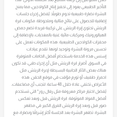
التأخير الطبيعي يعود إلى تحفيز إنتاج الكولاجين، مما يمنح
البشرة نضارة طبيعية تدوم طويلاً. يُفضل إجراء جلسات
إضافية للحصول على نتائج مثالية وملحوظة. مكونات ابرة
الريتش تحتوي إبرة الريتش على تركيبة فريدة تضم حمض
الهيالورونيك ومركبات مائية غنية بالمغذيات، بالإضافة إلى
محفزات الكولاجين الطبيعية. هذه المكونات تعمل على
تحسين مرونة البشرة وتوحيد لونها. تقدم عيادات
إسنس هذه الخدمة باستخدام أفضل الخامات المتوفرة
في السوق. أضرار ابرة الريتش مثل أي إجراء طبي، قد تكون
هناك بعض الآثار الجانبية البسيطة لإبرة الريتش، مثل
احمرار طفيف أو تورم مؤقت في موقع الحقن. هذه
الأعراض تختفي عادة خلال 48 ساعة. لتجنب أي مضاعفات،
يُفضل اختيار مراكز معروفة مثل رفال روز* التي تستخدم
أفضل المواد الموثوقة. ابرة الريتش قبل وبعد تعكس
صور قبل وبعد إبرة الريتش الفرق الكبير في مظهر
البشرة. تظهر البشرة بعد الجلسة أكثر إشراقًا ونضارة، مع