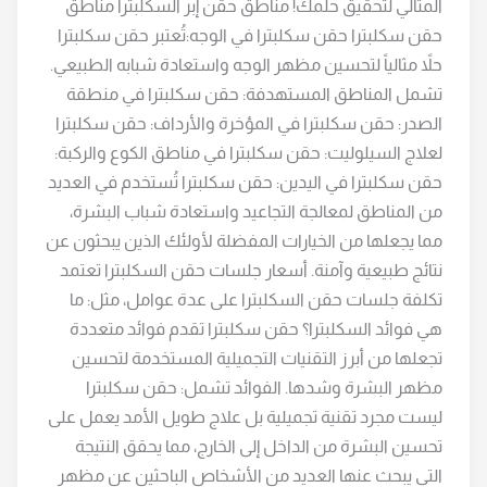
المثالي لتحقيق حلمك! مناطق حقن إبر السكلبترا مناطق
حقن سكلبترا حقن سكلبترا في الوجه:تُعتبر حقن سكلبترا
حلاً مثالياً لتحسين مظهر الوجه واستعادة شبابه الطبيعي.
تشمل المناطق المستهدفة: حقن سكلبترا في منطقة
الصدر: حقن سكلبترا في المؤخرة والأرداف: حقن سكلبترا
لعلاج السيلوليت: حقن سكلبترا في مناطق الكوع والركبة:
حقن سكلبترا في اليدين: حقن سكلبترا تُستخدم في العديد
من المناطق لمعالجة التجاعيد واستعادة شباب البشرة،
مما يجعلها من الخيارات المفضلة لأولئك الذين يبحثون عن
نتائج طبيعية وآمنة. أسعار جلسات حقن السكلبترا تعتمد
تكلفة جلسات حقن السكلبترا على عدة عوامل، مثل: ما
هي فوائد السكلبترا؟ حقن سكلبترا تقدم فوائد متعددة
تجعلها من أبرز التقنيات التجميلية المستخدمة لتحسين
مظهر البشرة وشدها. الفوائد تشمل: حقن سكلبترا
ليست مجرد تقنية تجميلية بل علاج طويل الأمد يعمل على
تحسين البشرة من الداخل إلى الخارج، مما يحقق النتيجة
التي يبحث عنها العديد من الأشخاص الباحثين عن مظهر