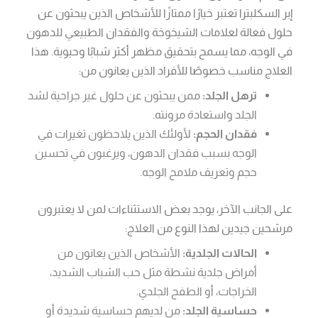
إبر السكلبترا تعتبر خيارًا ممتازًا للأشخاص الذين يبحثون عن
حلول فعالة لعلامات الشيخوخة والفقدان الطبيعي للدهون
في الوجه، مما يسمح بتحقيق مظهر أكثر شبابًا وحيوية. هذا
العلاج مناسب خصوصًا للأفراد الذين يعانون من:
ترهل الجلد:
ممن يبحثون عن حلول غير جراحية لشد
الجلد واستعادة مرونته.
فقدان الحجم:
لأولئك الذين يلاحظون تغيرات في
الوجه بسبب فقدان الدهون، ويرغبون في تحسين
حجم وتعريف ملامح الوجه.
على الجانب الآخر، يوجد بعض الاستثناءات لمن لا يعتبرون
مرشحين جيدين لهذا النوع من العلاج:
الحالات الجلدية:
الأشخاص الذين يعانون من
أمراض جلدية نشطة مثل حب الشباب الشديد،
الخراجات، أو الطفح الجلدي.
حساسية الجلد:
من لديهم حساسية شديدة أو