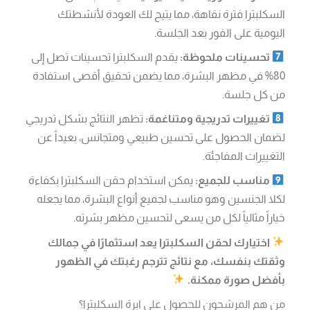
السكلبترا فترة نقاهة، مما يتيح لك العودة لأنشطتك
اليومية على الفور بعد الجلسة.
تحسينات ملحوظة:
يقدم السكلبترا تحسينات تصل إلى
80% في مظهر البشرة، مما يضمن تحقيق أقصى استفادة
من كل جلسة.
تغييرات تدريجية ومتناغمة:
تظهر النتائج بشكل تدريجي
لضمان الحصول على تحسين طبيعي ومتجانس، بعيداً عن
التغييرات المفاجئة.
مناسب للجميع:
يمكن استخدام حقن السكلبترا بكفاءة
لكلا الجنسين وهو مناسب لجميع أنواع البشرة، مما يجعله
خياراً مثالياً لكل من يسعى لتحسين مظهر بشرته.
اختيارك لحقن السكلبترا يعد استثمارًا في جمالك
وثقتك بنفسك، مع نتائج تترجم رغبتك في الظهور
بأفضل صورة ممكنة.
من هم المرشحون للحصول على ابرة السكلبترا؟