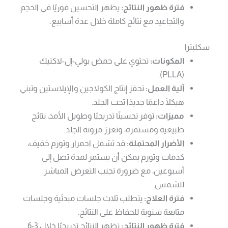
فترة ظهور النتائج:
يظهر التحسين فوريًا في الحجم
والتجاعيد مع نتائج كاملة خلال عدة أسابيع.
سكلبترا
المكونات:
تحتوي على حمض بولي-إل-لاكتيك
(PLLA).
آلية العمل:
تحفز إنتاج الكولاجين والإيلاستين وتبني
هيكلًا داعمًا جديدًا تحت الجلد.
مميزات:
توفر تحسينًا تدريجيًا وطويل الأمد، نتائج
طبيعية ومستمرة، وتعزز مرونة الجلد.
الأضرار المحتملة:
قد تشمل احمرار وتورم خفيف،
كدمات وتورم يمكن أن يستمر لمدة تصل إلى
أسبوعين، مع ضرورة تجنب التعرض المباشر
للشمس.
فترة العلاج:
يتطلب ثلاث جلسات مبدئية وجلسات
متابعة سنوية للحفاظ على النتائج.
فترة ظهور النتائج:
تظهر النتائج تدريجيًا خلال 3-6