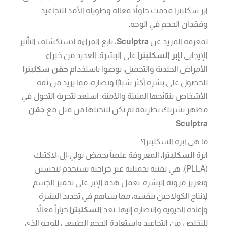
ابر سكلبترا قدمت حلولاً فعالة وطويلة الأمد للتجاعيد
وفقدان الحجم في الوجه.
لمعرفة المزيد عن
Sculptra،
تابع القراءة لاستكشاف التأثير
الإيجابي ل
إبر السكلبترا
على البشرة. العديد من خبراء
الأمراض الجلدية والتجميل، يوصوا باستخدام
حقن سكلبترا
للحصول على بشرة أكثر شبابًا ونضارة، مما يزيد من ثقة
الأشخاص بنتائجها المثبتة والآمنة. استعد لتجربة التحول في
مظهر بشرتك بطريقة لم تكن لتتخيلها من قبل مع
حقن
.
Sculptra
ما هي ابرة السكلبترا؟
ابرة
السكلبترا
، المعروفة علمياً بحمض بولي-إل-لاكتيك
(PLLA)، هي تقنية تجميلية غير جراحية تستخدم لتحسين
وتعزيز مرونة البشرة. تعمل هذه الإبر على تحفيز الجسم
لإنتاج الكولاجين بنفسه، مما يساهم في تجديد البشرة
وإعادة الحيوية والنضارة إليها. تعد
السكلبترا
خياراً فعالاً
للتخلص من التجاعيد واستعادة الحجم الطبيعي للوجه الذي