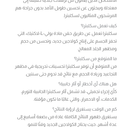
الأشخاص الذين يعانون من ترهلات جلدية خفيفة إلى
معتدلة ويبحثون عن تحسين طويل الأمد بدون جراحة هم
المرشحون المثاليون لسكلبترا.
كيف تعمل سكلبترا؟
سكلبترا تعمل عن طريق حقن مادة بولي-L-لاكتيك، التي
تحفز الجسم على إنتاج كولاجين جديد، وتحسن من حجم
ومظهر الجلد المعالج.
ما المتوقع من سكلبترا؟
من المتوقع أن توفر سكلبترا تحسينات تدريجية في مظهر
التجاعيد وزيادة الحجم، مع نتائج قد تدوم حتى سنتين.
هل هناك أي أخطار أو آثار جانبية؟
كأي إجراء تجميلي، قد تشمل آثار سكلبترا الجانبية التورم،
الكدمات، أو الاحمرار، والتي غالبًا ما تكون مؤقتة.
كم من الوقت يستغرق لرؤية النتائج؟
يستغرق ظهور النتائج الكاملة عادة من بضعة أسابيع إلى
عدة أشهر، حيث يحتاج الكولاجين الجديد وقتًا للنمو.