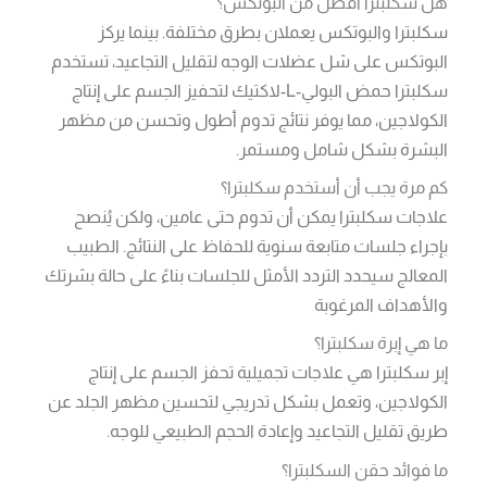
هل سكلبترا أفضل من البوتكس؟
سكلبترا والبوتكس يعملان بطرق مختلفة. بينما يركز
البوتكس على شل عضلات الوجه لتقليل التجاعيد، تستخدم
سكلبترا حمض البولي-L-لاكتيك لتحفيز الجسم على إنتاج
الكولاجين، مما يوفر نتائج تدوم أطول وتحسن من مظهر
البشرة بشكل شامل ومستمر.
كم مرة يجب أن أستخدم سكلبترا؟
علاجات سكلبترا يمكن أن تدوم حتى عامين، ولكن يُنصح
بإجراء جلسات متابعة سنوية للحفاظ على النتائج. الطبيب
المعالج سيحدد التردد الأمثل للجلسات بناءً على حالة بشرتك
والأهداف المرغوبة
ما هي إبرة سكلبترا؟
إبر سكلبترا هي علاجات تجميلية تحفز الجسم على إنتاج
الكولاجين، وتعمل بشكل تدريجي لتحسين مظهر الجلد عن
طريق تقليل التجاعيد وإعادة الحجم الطبيعي للوجه.
ما فوائد حقن السكلبترا؟