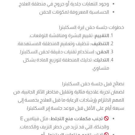
وجود التهابات جلدية أو جروح في منطقة العلاج
الحساسية المعروفة لمكونات الحقن
خطوات جلسة حقن ابرة السكلبترا
التقييم:
تقييم البشرة ومناقشة التوقعات.
التنظيف:
تنظيف وتعقيم المنطقة المستهدفة.
الحقن:
استخدام تقنيات دقيقة لحقن السكلبترا.
التدليك:
تدليك المنطقة لتوزيع المادة بشكل
متساوي.
نصائح قبل جلسة حقن السكلبترا
لضمان تجربة علاجية مثالية وتقليل مخاطر الآثار الجانبية، من
المهم الالتزام بإرشادات الرعاية ما قبل العلاج بخمسة إلى
سبعة أيام على الأقل قبل موعد جلسة إبر السكلبترا:
تجنب مكملات منع التجلط:
مثل فيتامين E
والجنكة، التي قد تزيد من خطر النزيف والكدمات.
لا تستخدم منتجات الريتينول أو