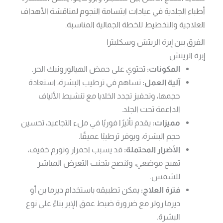
أطباء الجلدية في عيادات ابتسامة النجوم لمناقشة الأهداف
العلاجية والتخطيط للخطة الجمالية المناسبة.
الفرق بين إبرة الريتش وسكلبترا
إبرة الريتش
المكونات:
تحتوي على حمض الهيالورونيك الحر.
آلية العمل:
تساهم في ترطيب البشرة، استعادة
حجمها، وتحفيز تجدد الخلايا مع تنشيط الألياف
الداعمة تحت الجلد.
مميزات:
يقدم تأثيرًا فوريًا في ملء التجاعيد، تحسين
حجم البشرة، ويوفر ترطيبًا عميقًا.
الأضرار المحتملة:
قد يسبب احمرار وتورم خفيف،
تهيج موضعي، ويُنصح بتجنب التعرض المباشر
للشمس.
فترة العلاج:
يمكن تطبيقه باستخدام ديرما بن أو
ديرما رولر مع ضرورة ضبط عمق الإبر بناءً على نوع
البشرة.