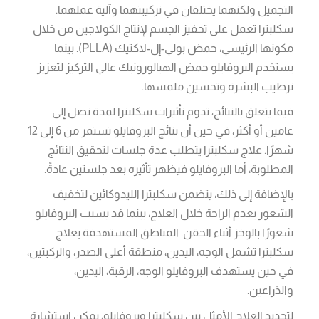
التجميل ولكنهما يختلفان في تركيبتهما وآلية عملهما.
سكلبترا تعمل على تحفيز الجسم لإنتاج الكولاجين من خلال
مكونها الرئيسي، حمض بولي-إل-لاكتيك (PLLA). بينما
يستخدم البروفايلو حمض الهيالورونيك عالي التركيز لتعزيز
ترطيب البشرة وتحسين ملمسها.
فيما يتعلق بالنتائج، تدوم تأثيرات سكلبترا لمدة تصل إلى
عامين أو أكثر، في حين أن نتائج البروفايلو تستمر من 6 إلى 12
شهرًا. علاج سكلبترا يتطلب عدة جلسات لتحقيق النتائج
المطلوبة، أما البروفايلو فيظهر تأثيره بعد جلستين عادةً.
بالإضافة إلى ذلك، يتضمن سكلبترا الليدوكائين لتخفيف
الشعور بعدم الراحة خلال العلاج، بينما قد يسبب البروفايلو
شعورًا بالوخز أثناء الحقن. المناطق المستهدفة بعلاج
سكلبترا تشمل الوجه، اليدين، منطقة أعلى الصدر، والركبتين،
في حين يستهدف البروفايلو الوجه، الرقبة، اليدين،
والذراعين.
لتحديد العلاج الأمثل بين سكلبترا وبروفايلو، يمكن استشارة