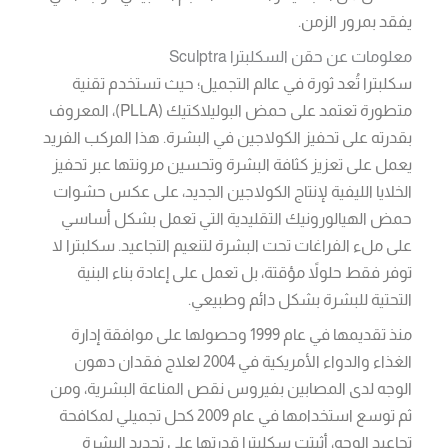
يفقد بمرور الزمن.
معلومات عن حقن السكلبترا Sculptra
سكلبترا تُعد ثورة في عالم التجميل؛ حيث تستخدم تقنية
متطورة تعتمد على حمض البوليلاكتيك (PLLA)، المعروف
بقدرته على تحفيز الكولاجين في البشرة. هذا المركب الفريد
يعمل على تعزيز كثافة البشرة وتحسين مرونتها عبر تحفيز
الخلايا الليفية لإنتاج الكولاجين الجديد، على عكس حشوات
حمض الهيالورونيك التقليدية التي تعمل بشكل أساسي
على ملء الفراغات تحت البشرة لتنعيم التجاعيد. سكلبترا لا
توفر فقط حلولاً مؤقتة، بل تعمل على إعادة بناء البنية
التحتية للبشرة بشكل دائم وطبيعي.
منذ تقديمها في عام 1999 وحصولها على موافقة إدارة
الغذاء والدواء الأمريكية في 2004 لعلاج فقدان دهون
الوجه لدى المصابين بفيروس نقص المناعة البشرية، ومن
ثم توسع استخدامها في عام 2009 كحل تجميلي لمكافحة
تجاعيد الوجه، أثبتت سكلبترا قدرتها على تجديد البشرة