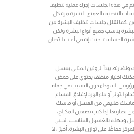
تم في هذه الجلسات إجراء عملية تنظيف
لسات التنظيف العميق للبشرة مرة كل
ون، كما تقلل جلسات تنظيف البشرة من
لبشرة يناسب جميع أنواع البشرة ولكن
شرة الحساسة، حيث إنه في أغلب الأحيان
ضارته. يبدأ الروتين المثالي بغسل
مكنك اختيار منظف يحتوي على حمض
 الرؤوس السوداء دون التسبب في جفاف
م التونر أو ماء الورد لإغلاق المسام
يق ماسك طبيعي من العسل أو ماسك
 نضارتها. إذا كنتِ تضعين المكياج،
غسل وجهك بالغسول المناسب. تجنبي
ز حفاظًا على توازن البشرة. أخيرًا، لا