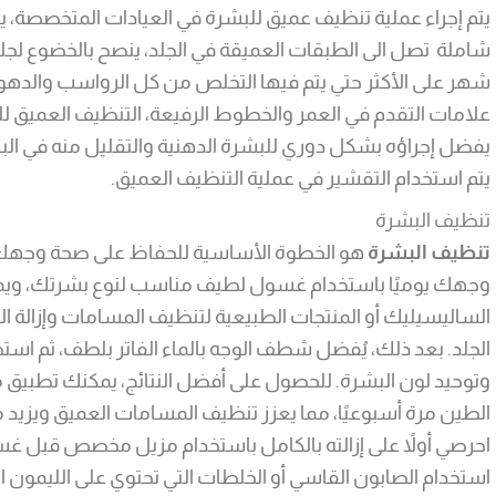
يتم إجراء عملية تنظيف عميق للبشرة في العيادات المتخصصة، ي
شاملة تصل الى الطبقات العميقة في الجلد، ينصح بالخضوع لج
شهر على الأكثر حتي يتم فيها التخلص من كل الرواسب والده
علامات التقدم في العمر والخطوط الرفيعة، التنظيف العميق ل
يفضل إجراؤه بشكل دوري للبشرة الدهنية والتقليل منه في الب
يتم استخدام التقشير في عملية التنظيف العميق.
تنظيف البشرة
تنظيف البشرة
هو الخطوة الأساسية للحفاظ على صحة وجهك ون
وجهك يوميًا باستخدام غسول لطيف مناسب لنوع بشرتك، وي
الساليسيليك أو المنتجات الطبيعية لتنظيف المسامات وإزالة
الجلد. بعد ذلك، يُفضل شطف الوجه بالماء الفاتر بلطف، ثم استخدا
وتوحيد لون البشرة. للحصول على أفضل النتائج، يمكنك تطب
الطين مرة أسبوعيًا، مما يعزز تنظيف المسامات العميق ويزيد من
احرصي أولاً على إزالته بالكامل باستخدام مزيل مخصص قبل 
استخدام الصابون القاسي أو الخلطات التي تحتوي على الليمون المرك