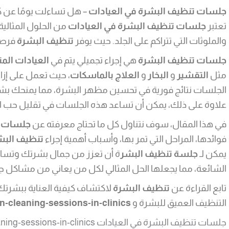
جلسات تنظيف البشرة في العيادات
– هل تساءلت يومًا عن ك
تعتبر
جلسات تنظيف البشرة في العيادات
من الحلول المثالي
والملوثات التي تتراكم على الجلد. حيث يوفر
تنظيف البشرة
فرصة
جلسات تنظيف البشرة
هي إجراء تجميلي يتم في
العيادات ال
مثل
التقشير
و
البخار
و
العلاج بالماسكات
، حيث تعمل على إزال
الجلسات نتائج فورية في تحسين مظهر البشرة، مما يمنحك بشرة ن
علاوة على ذلك، يمكن أن تساعد هذه الجلسات في تقليل حب الش
في هذا المقال، سوف نتناول كل ما تحتاج معرفته عن
جلسات ت
فوائدها، المراحل التي تمر بها، وأسباب أهمية إجراء
تنظيف البش
يمكن لـ
جلسة تنظيف البشر
ة أن تعزز من جمال بشرتك وتس
الشائعة، مما يجعلها الحل المثالي لكل من يعاني من مشاكل جل
تابع القراءة عن
تنظيف البشرة
لاكتشاف كيفية العناية ببشرتك
التنظيف العميق للبشرة و
in-cleaning-sessions-in-clinics
جلسات تنظيف البشرة في العيادات skin-cleaning-sessions-in-clinics