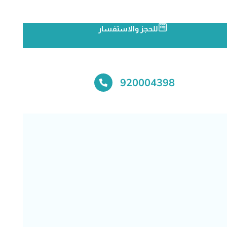
للحجز والاستفسار
920004398