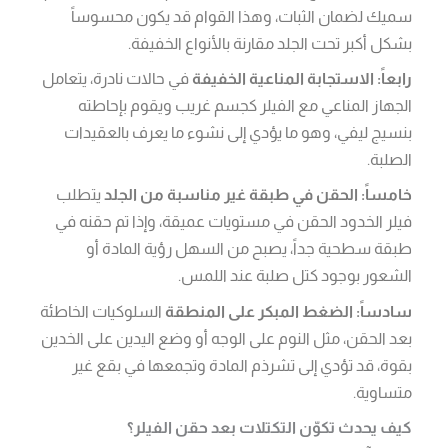
سميك لضمان الثبات، وهذا القوام قد يكون محسوساً
بشكل أكبر تحت الجلد مقارنة بالأنواع الخفيفة.
رابعاً: الاستجابة المناعية الخفيفة
في حالات نادرة، يتعامل
الجهاز المناعي مع الفيلر كجسم غريب ويقوم بإحاطته
بنسيج ليفي، وهو ما يؤدي إلى نشوء ما يعرف بالعقيدات
الصلبة.
خامساً: الحقن في طبقة غير مناسبة من الجلد
يتطلب
فيلر الخدود الحقن في مستويات عميقة، وإذا تم حقنه في
طبقة سطحية جداً، يصبح من السهل رؤية المادة أو
الشعور بوجود كتل صلبة عند اللمس.
سادساً: الضغط المبكر على المنطقة
السلوكيات الخاطئة
بعد الحقن، مثل النوم على الوجه أو وضع اليدين على الخدين
بقوة، قد تؤدي إلى تشرذم المادة وتجمعها في بقع غير
متساوية.
كيف يحدث تكوّن التكتلات بعد حقن الفيلر؟