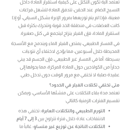
تعتمد آلية تكون التكتل على كيفية استقرار المادة داخل
النسيج الضام. عند الحقن، تتدفق المادة لتشغل فراغات
معينة، فإذا لم يتم توزيعها بمرور الإبرة بشكل انسيابي، أو إذا
كانت العضلات في منطقة الخد قوية وتتحرك بكثرة قبل
استقرار المادة، فإن الفيلر ينزاح ليتجمع في كتل صغيرة.
في المسار الطبيعي، يمتص الفيلر الماء ويندمج مع الأنسجة
المحيطة خلال أسبوعين، مما يؤدي لاختفاء أي نتوءات
بسيطة. أما في المسار غير الطبيعي، فإن الجسم قد يبني
جداراً من الكولاجين حول المادة المركزة، مما يحولها إلى
عقيدة صلبة لا تختفي مع مرور الوقت دون تدخل طبي.
متى تختفي تكتلات الفيلر في الخدود؟
تعتمد مدة بقاء التكتلات على منشئها الأساسي، ويمكن
تقسيم الفترات الزمنية كالتالي:
التورم الطبيعي والتكتلات العابرة:
تختفي هذه
الانتفاخات عادة خلال فترة تتراوح بين
3 إلى 7 أيام
.
التكتلات الناتجة عن توزيع غير متساوٍ:
غالباً ما