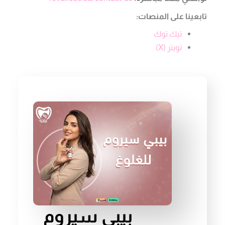
تابعينا على المنصات:
تيك توك
تويتر (X)
بيبي سيروم