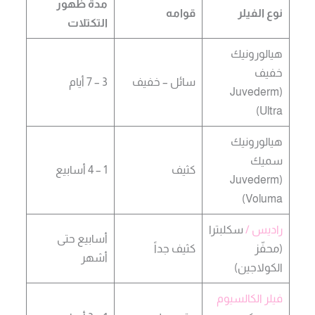
مدة ظهور
نوع الفيلر
قوامه
التكتلات
هيالورونيك
خفيف
سائل – خفيف
3 – 7 أيام
(Juvederm
Ultra)
هيالورونيك
سميك
كثيف
1 – 4 أسابيع
(Juvederm
Voluma)
راديس /
سكلبترا
أسابيع حتى
(محفّز
كثيف جداً
أشهر
الكولاجين)
فيلر الكالسيوم