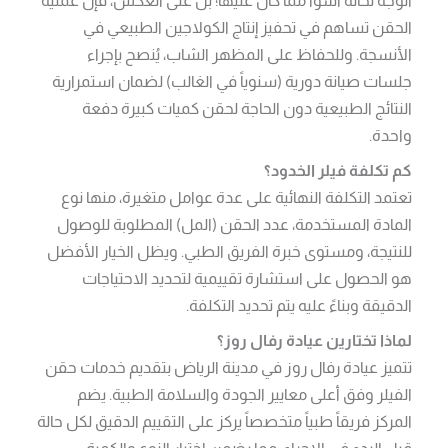
الحقن تساهم في تحفيز إنتاج الكولاجين الطبيعي في
الأنسجة. وللحفاظ على المظهر الشاب، يُنصح بإجراء
جلسات صيانة دورية (سنوياً في الغالب) لضمان استمرارية
النتائج الطبيعية دون الحاجة لحقن كميات كبيرة دفعة
واحدة.
كم تكلفة فيلر الخدود؟
تعتمد التكلفة النهائية على عدة عوامل متغيرة، منها نوع
المادة المستخدمة، عدد الحقن (المل) المطلوبة للوصول
للنتيجة، ومستوى خبرة الفريق الطبي. ويظل الخيار الأفضل
هو الحصول على استشارة تقييمية لتحديد الاحتياجات
الدقيقة وبناءً عليه يتم تحديد التكلفة.
لماذا تختارين عيادة رفال روز؟
تتميز عيادة رفال روز في مدينة الرياض بتقديم خدمات حقن
الفيلر وفق أعلى معايير الجودة والسلامة الطبية. يضم
المركز فريقاً طبياً متخصصاً يركز على التقييم الدقيق لكل حالة
قبل البدء في الإجراء، مما يضمن اختيار النوع والكمية