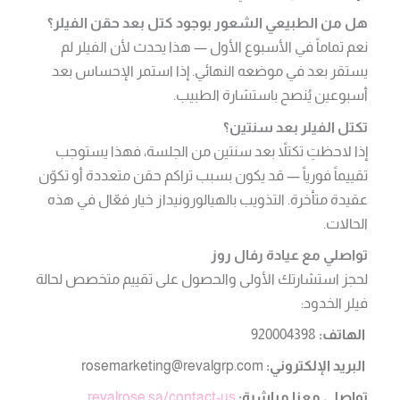
هل من الطبيعي الشعور بوجود كتل بعد حقن الفيلر؟
نعم تماماً في الأسبوع الأول — هذا يحدث لأن الفيلر لم
يستقر بعد في موضعه النهائي. إذا استمر الإحساس بعد
أسبوعين يُنصح باستشارة الطبيب.
تكتل الفيلر بعد سنتين؟
إذا لاحظتِ تكتلاً بعد سنتين من الجلسة، فهذا يستوجب
تقييماً فورياً — قد يكون بسبب تراكم حقن متعددة أو تكوّن
عقيدة متأخرة. التذويب بالهيالورونيداز خيار فعّال في هذه
الحالات.
تواصلي مع عيادة رفال روز
لحجز استشارتك الأولى والحصول على تقييم متخصص لحالة
فيلر الخدود:
الهاتف:
920004398
البريد الإلكتروني:
rosemarketing@revalgrp.com
تواصلي معنا مباشرة:
revalrose.sa/contact-us