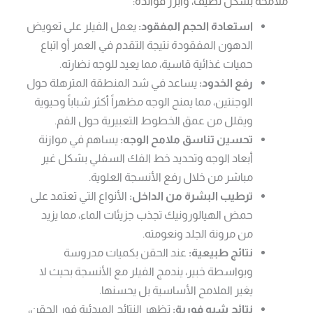
ملامحه بشكل لطيف، وأبرز فوائده:
استعادة الحجم المفقود:
يعمل الفيلر على تعويض
الدهون المفقودة نتيجة التقدم في العمر أو اتباع
حميات غذائية قاسية، مما يعيد للوجه نضارته.
رفع الخدود:
يساعد في شد المنطقة المترهلة حول
الوجنتين، مما يمنح الوجه مظهراً أكثر شباباً وحيوية
ويقلل من عمق الخطوط التعبيرية حول الفم.
تحسين تناسق ملامح الوجه:
يساهم في موازنة
أبعاد الوجه وتحديد خط الفك السفلي بشكل غير
مباشر من خلال رفع الأنسجة العلوية.
ترطيب البشرة من الداخل:
الأنواع التي تعتمد على
حمض الهيالورونيك تجذب جزيئات الماء، مما يزيد
من مرونة الجلد ونعومته.
نتائج طبيعية:
عند الحقن بكميات مدروسة
وبواسطة خبير، يندمج الفيلر مع الأنسجة بحيث لا
يغير الملامح الأساسية بل يحسنها.
نتائج شبه فورية:
تظهر النتائج المبدئية فور الحقن،