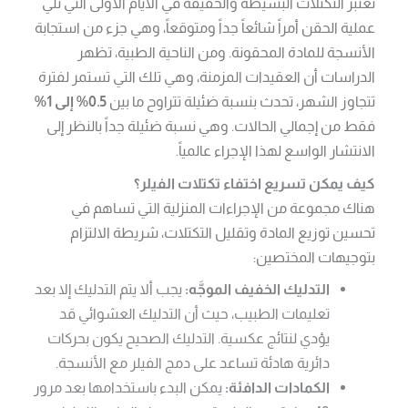
تعتبر التكتلات البسيطة والخفيفة في الأيام الأولى التي تلي
عملية الحقن أمراً شائعاً جداً ومتوقعاً، وهي جزء من استجابة
الأنسجة للمادة المحقونة. ومن الناحية الطبية، تظهر
الدراسات أن العقيدات المزمنة، وهي تلك التي تستمر لفترة
تتجاوز الشهر، تحدث بنسبة ضئيلة تتراوح ما بين
0.5% إلى 1%
فقط من إجمالي الحالات. وهي نسبة ضئيلة جداً بالنظر إلى
الانتشار الواسع لهذا الإجراء عالمياً.
كيف يمكن تسريع اختفاء تكتلات الفيلر؟
هناك مجموعة من الإجراءات المنزلية التي تساهم في
تحسين توزيع المادة وتقليل التكتلات، شريطة الالتزام
بتوجيهات المختصين:
التدليك الخفيف الموجَّه:
يجب ألا يتم التدليك إلا بعد
تعليمات الطبيب، حيث أن التدليك العشوائي قد
يؤدي لنتائج عكسية. التدليك الصحيح يكون بحركات
دائرية هادئة تساعد على دمج الفيلر مع الأنسجة.
الكمادات الدافئة:
يمكن البدء باستخدامها بعد مرور