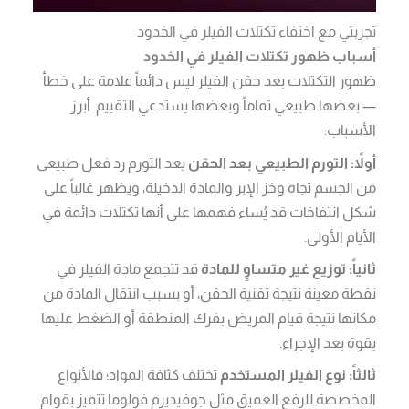
تجربتي مع اختفاء تكتلات الفيلر في الخدود
أسباب ظهور تكتلات الفيلر في الخدود
ظهور التكتلات بعد حقن الفيلر ليس دائماً علامة على خطأ
— بعضها طبيعي تماماً وبعضها يستدعي التقييم. أبرز
الأسباب:
أولاً: التورم الطبيعي بعد الحقن
يعد التورم رد فعل طبيعي
من الجسم تجاه وخز الإبر والمادة الدخيلة، ويظهر غالباً على
شكل انتفاخات قد يُساء فهمها على أنها تكتلات دائمة في
الأيام الأولى.
ثانياً: توزيع غير متساوٍ للمادة
قد تتجمع مادة الفيلر في
نقطة معينة نتيجة تقنية الحقن، أو بسبب انتقال المادة من
مكانها نتيجة قيام المريض بفرك المنطقة أو الضغط عليها
بقوة بعد الإجراء.
ثالثاً: نوع الفيلر المستخدم
تختلف كثافة المواد؛ فالأنواع
المخصصة للرفع العميق مثل جوفيديرم فولوما تتميز بقوام