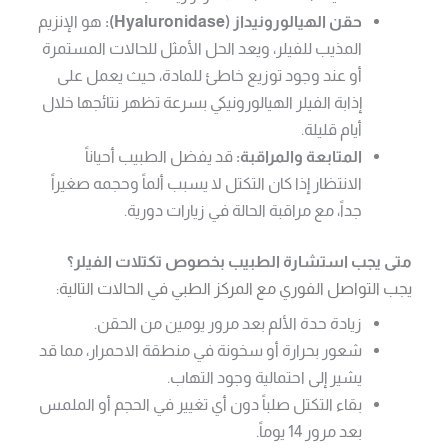
حقن الهيالورونيداز (Hyaluronidase):
هو الإنزيم
المذيب للفيلر، ويعد الحل الأمثل للحالات المستمرة
أو عند وجود توزيع خاطئ للمادة، حيث يعمل على
إذابة الفيلر الهيالورونيكي بسرعة تظهر نتائجها خلال
أيام قليلة.
المتابعة والمراقبة:
قد يفضل الطبيب أحياناً
الانتظار إذا كان التكتل لا يسبب ألماً وحجمه صغيراً
جداً، مع مراقبة الحالة في زيارات دورية.
متى يجب استشارة الطبيب بخصوص تكتلات الفيلر؟
يجب التواصل الفوري مع المركز الطبي في الحالات التالية:
زيادة حدة الألم بعد مرور يومين من الحقن.
شعور بحرارة أو سخونة في منطقة الاحمرار، مما قد
يشير إلى احتمالية وجود التهاب.
بقاء التكتل صلباً دون أي تغيير في الحجم أو الملمس
بعد مرور 14 يوماً.