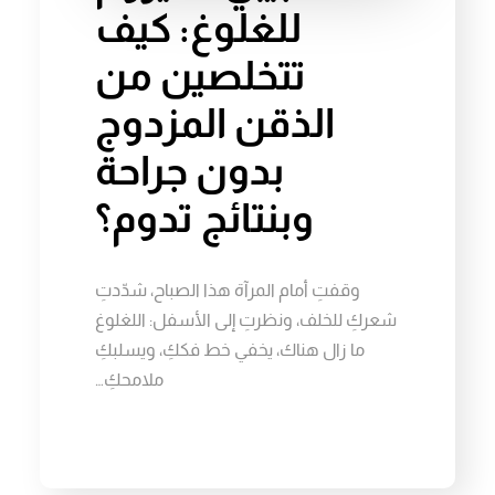
للغلوغ: كيف
تتخلصين من
الذقن المزدوج
بدون جراحة
وبنتائج تدوم؟
وقفتِ أمام المرآة هذا الصباح، شدّدتِ
شعركِ للخلف، ونظرتِ إلى الأسفل: اللغلوغ
ما زال هناك، يخفي خط فككِ، ويسلبكِ
ملامحكِ…