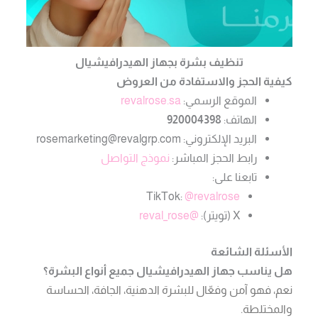
تنظيف بشرة بجهاز الهيدرافيشيال
كيفية الحجز والاستفادة من العروض
الموقع الرسمي:
revalrose.sa
الهاتف:
920004398
البريد الإلكتروني:
rosemarketing@revalgrp.com
رابط الحجز المباشر:
نموذج التواصل
تابعنا على:
TikTok:
@revalrose
X (تويتر):
@reval_rose
الأسئلة الشائعة
هل يناسب جهاز الهيدرافيشيال جميع أنواع البشرة؟
نعم، فهو آمن وفعّال للبشرة الدهنية، الجافة، الحساسة
والمختلطة.