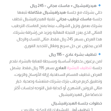
هيدرافيشيال + ماسك مجاني – 245 ريال
دللي بشرتك مع جلسة
هيدرافيشيال متكاملة
تتبعها
جلسة
ماسك ترطيب مجاني
. تقنية الهيدرافيشيال تنظف
بشرتك بعمق وتزيل الشوائب، بينما يمنح الماسك الترطيب
المثالي الذي يعزز النتيجة النهائية ويزيد من إشراقة بشرتك.
هذا العرض بسعر 245 ريال فقط، مثالي للنساء والرجال
الذين يبحثون عن حل سريع وفعّال للتجديد الفوري.
تنظيف بشرة عادي – 195 ريال
لمن يرغبون بخطوة أساسية وبسيطة للعناية بالبشرة، نقدم
جلسة
تنظيف البشرة
العادي
بسعر 195 ريال فقط. يشمل
العرض تنظيف المسام السطحية، إزالة الأوساخ والزيوت،
وتطبيق كريم مرطب يترك بشرتك منتعشة وصحية. خيار
مثالي للروتين الشهري أو كبداية قبل التوجه لجلسات أكثر
تخصصًا مثل الهيدرافيشيال.
خطوات جلسة الهيدرافيشيال
تنظيف أولي للبشرة
لإزالة المكياج والزيوت.