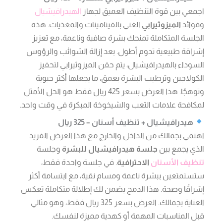
اجمعي بين قوة التنظيف العميق لجهاز
الهيدرافيشيال
وفوائد
الميزوثيرابي
الغني بالفيتامينات والمغذيات. هذه
الجلسة المتكاملة تمنحك بشرة صافية وناعمة، مع تعزيز
إشراقة طبيعية تدوم أطول. بعد إزالة الشوائب والرؤوس
السوداء بالهيدرافيشيال، يتم حقن الميزوثيرابي لتحفيز
الكولاجين وترطيب البشرة بعمق، ما يجعلها أكثر حيوية
وتوهجًا. هذا العرض بسعر 425 ريال فقط هو الحل الأمثل
لمكافحة علامات التعب والشيخوخة المبكرة في وقت واحد.
هيدرافيشيال + تنظيف أسنان – 325 ريال
اهتمي بجمالك من الداخل والخارج مع هذا العرض الفريد
الذي يجمع بين
جلسة هيدرافيشيال للبشرة
وجلسة
تنظيف الأسنان
الاحترافية
. في جلسة واحدة فقط،
ستستمتعين ببشرة ناعمة ومسام نقية، مع ابتسامة أكثر
إشراقًا وصحة. هذا الدمج يضمن لك إطلالة متكاملة تعكس
العناية بجمالك. العرض بسعر 325 ريال فقط، وهو مثالي
قبل المناسبات المهمة أو كهدية مميزة لنفسك.