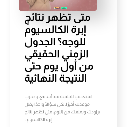
متى تظهر نتائج
إبرة الكالسيوم
للوجه؟ الجدول
الزمني الحقيقي
من أول يوم حتى
النتيجة النهائية
استعديتِ للجلسة منذ أسابيع، وحجزتِ
موعدك أخيرًا، لكن سؤالًا واحدًا يظل
يراودك ويمنعك من النوم: متى تظهر نتائج
إبرة الكالسيوم…