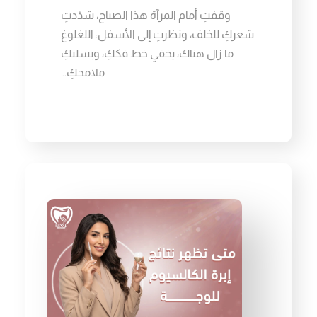
وقفتِ أمام المرآة هذا الصباح، شدّدتِ
شعركِ للخلف، ونظرتِ إلى الأسفل: اللغلوغ
ما زال هناك، يخفي خط فككِ، ويسلبكِ
ملامحكِ…