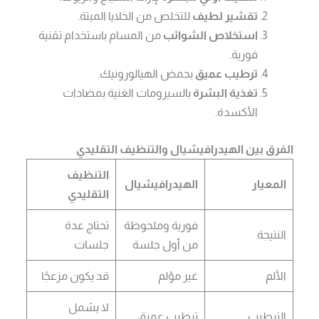
تقشير لطيف
للتخلص من الخلايا الميتة.
استخلاص الشوائب
من المسام باستخدام تقنية
فورية.
ترطيب عميق
بحمض الهيالورونيك.
تغذية البشرة
بالسيرومات الغنية بمضادات
الأكسدة.
الفرق بين الهيدرافيشيال والتنظيف التقليدي
التنظيف
المعيار
الهيدرافيشيال
التقليدي
فورية وملحوظة
تحتاج عدة
النتيجة
من أول جلسة
جلسات
الألم
غير مؤلم
قد يكون مزعجًا
لا يشمل
الترطيب
ترطيب عميق