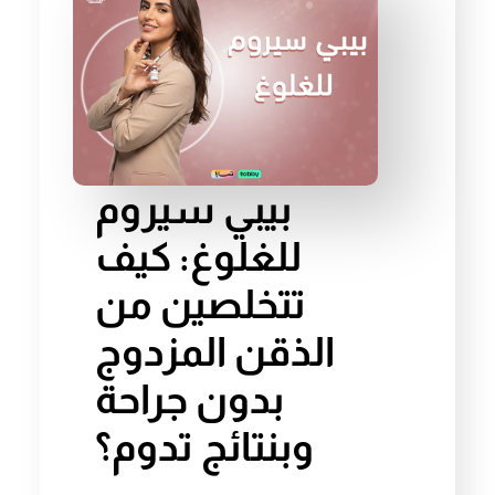
بيبي سيروم
للغلوغ: كيف
تتخلصين من
الذقن المزدوج
بدون جراحة
وبنتائج تدوم؟