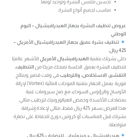
تحسين ملمس البشرة وتوحيد لونها.
مناسب لجميع أنواع البشرة.
عروض تنظيف البشرة بجهاز الهيدرافيشيال – اليوم
الوطني
تنظيف بشرة عميق بجهاز الهيدرافيشيال الأمريكي –
425 ريال
دللي بشرتك بتقنية
الهيدرافيشيال الأمريكي
الأشهر عالميًا
لتنظيف البشرة بعمق. الجلسة تمنحك مزيجًا من
التنظيف،
التقشير، الاستخلاص، والترطيب
في وقت قصير وبنتائج
فورية. يعمل الجهاز بتقنية الموجات المائية (Vortex) لإزالة
الأوساخ والرؤوس السوداء، مع ضخ سيرومات غنية
بمضادات الأكسدة وحمض الهيالورونيك لترطيب مثالي.
هذا العرض بسعر 425 ريال فقط، مثالي لإعادة إشراقة
بشرتك قبل المناسبات أو كروتين دوري للحفاظ على نضارة
متواصلة.
هيدرافيشيال + ميزوثيرابي للنضارة – 425 ريال