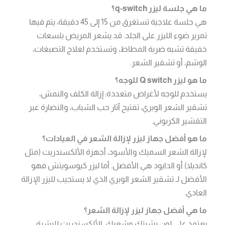
ما هي جلسة ليزر q-switch؟
هي جلسة علاجية تستغرق من 15 إلى 45 دقيقة، يتم فيها
تمرير ضوء الليزر على الجلد. قد يشعر المريض بلسعات
خفيفة تشبه ضربة المطاط، وتستخدم لعلاج التصبغات،
الوشم، أو تشقير الشعر.
ما هو ليزر Q switch للوجه؟
يستخدم للوجه لأغراض متعددة: إزالة الكلف والنمش،
تشقير الشعر الوبري، تفتيح آثار حب الشباب، والنضارة عبر
التقشير الكربوني.
ما هو أفضل جهاز ليزر لإزالة الشعر في العيادات؟
لإزالة الشعر السميك والأسود، أجهزة الألكسندريت (مثل
كانديلا) أو الدايود هي الأفضل. أما ليزر كيوسويتش فهو
الأفضل لـ تشقير الشعر الوبري الذي لا يستجيب لليزر الإزالة
العادي.
ما هي أفضل جهاز ليزر لإزالة الشعر؟
يعتمد على لون بشرتك وشعرك. الألكسندريت للبشرة