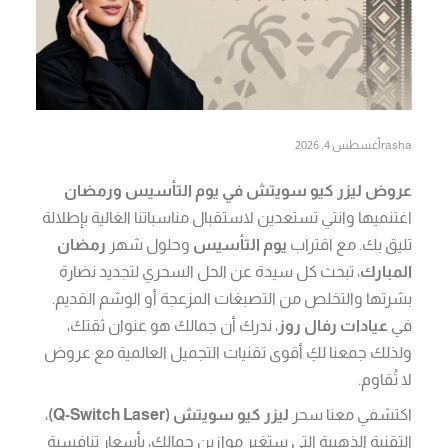
rasha
أغسطس 4, 2026
عروض ليزر كيو سويتش في يوم التأسيس ورمضان
اغتنميها وانتي تستعدين لاستقبال مناسباتنا الغالية بإطلالة
تليق بك. مع اقتراب
يوم التأسيس
وحلول شهر
رمضان
المبارك
، تبحث كل سيدة عن الحل السحري لتجديد نضارة
بشرتها والتخلص من التصبغات المزعجة أو الوشم القديم.
في
عيادات رفال روز
، ندرك أن جمالك هو عنوان ثقتك،
ولذلك جمعنا لكِ أقوى تقنيات التجميل العالمية مع عروض
لا تُقاوم.
اكتشفي معنا سحر
ليزر كيو سويتش (Q-Switch Laser)
،
التقنية الذهبية التي ستغير موازين جمالك، بأسعار تنافسية