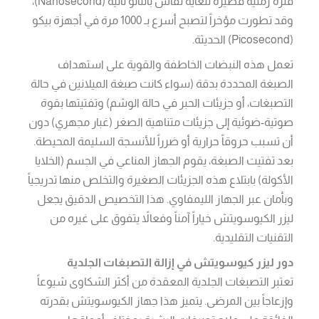
فترة زمنية قصيرة للغاية تقاس بالنانو ثانية (Nanosecond)،
وقد تطورت مؤخراً لتصبح أسرع بـ 1000 مرة في أجهزة بيكو
(Picosecond) الحديثة.
تعمل هذه النبضات الخاطفة والقوية على استهداف
الصبغة المحددة بدقة (سواء كانت صبغة الميلانين في حالة
التصبغات، أو جزيئات الحبر في حالة الوشم) وتفتيتها بقوة
صوتية-ضوئية إلى جزيئات متناهية الصغر (غبار مجهري) دون
أن تسبب حروقاً حرارية أو ضرراً للأنسجة السليمة المحيطة.
بعد تفتيت الصبغة، يقوم الجهاز المناعي في الجسم (الخلايا
الأكولة) بابتلاع هذه الجزيئات الصغيرة والتخلص منها تدريجياً
وبأمان عبر الجهاز الليمفاوي. هذا التخصيص الدقيق يجعل
ليزر الكيوسويتش خياراً آمناً وفعالاً يتفوق على غيره من
التقنيات التقليدية.
دور ليزر كيوسويتش في إزالة التصبغات الجلدية
تعتبر التصبغات الجلدية المعقدة من أكثر الشكاوى شيوعاً
وإزعاجاً بين المرضى. يتميز هذا جهاز الكيوسويتش بقدرته