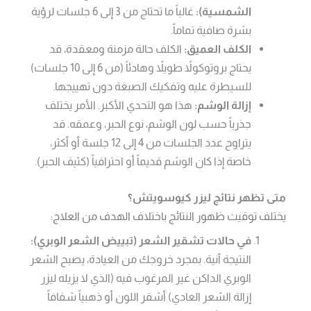
الشمسية):
غالباً ما تحتاج من 3 إلى 6 جلسات لرؤية
بشرة صافية تماماً.
الكلف العميق:
الكلف حالة مزمنة ومعقدة، قد
يحتاج بروتوكولاً طويلاً وهادئاً (من 6 إلى 10 جلسات)
للسيطرة عليه وتفكيك الصبغة دون تهييجها.
إزالة الوشم:
هذا هو التحدي الأكبر. الأمر يختلف
جذرياً حسب لون الوشم، نوع الحبر، وعمقه. قد
يتراوح عدد الجلسات من 4 إلى 12 جلسة أو أكثر،
خاصة إذا كان الوشم قديماً أو احترافياً (كثيف الحبر).
متى تظهر نتائج ليزر كيوسويتش؟
يختلف توقيت ظهور النتائج باختلاف الهدف من العلاج:
في حالات تشقير الشعر (تبييض الشعر الوبري):
النتيجة آنية. بمجرد خروجك من العيادة، يصبح الشعر
الوبري الداكن غير المرغوب فيه (الذي لا يزيله ليزر
إزالة الشعر العادي) أشقر اللون أو ذهبياً شفافاً