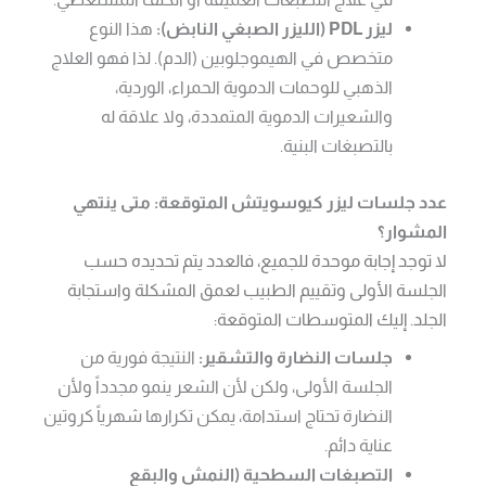
ليزر PDL (الليزر الصبغي النابض):
هذا النوع
متخصص في الهيموجلوبين (الدم). لذا فهو العلاج
الذهبي للوحمات الدموية الحمراء، الوردية،
والشعيرات الدموية المتمددة، ولا علاقة له
بالتصبغات البنية.
عدد جلسات ليزر كيوسويتش المتوقعة: متى ينتهي
المشوار؟
لا توجد إجابة موحدة للجميع، فالعدد يتم تحديده حسب
الجلسة الأولى وتقييم الطبيب لعمق المشكلة واستجابة
الجلد. إليك المتوسطات المتوقعة:
جلسات النضارة والتشقير:
النتيجة فورية من
الجلسة الأولى، ولكن لأن الشعر ينمو مجدداً ولأن
النضارة تحتاج استدامة، يمكن تكرارها شهرياً كروتين
عناية دائم.
التصبغات السطحية (النمش والبقع