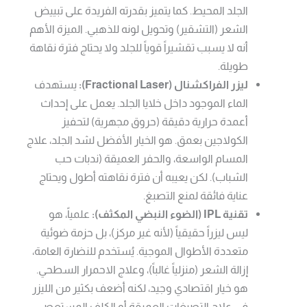
الجلد المحيط. كما يتميز بقدرته الفريدة على تبييض
الشعر (التشقير) وتحويل لونه للذهبي. الميزة الأهم
أنه لا يسبب تقشيراً قوياً للجلد ولا يحتاج فترة نقاهة
طويلة.
ليزر الفراكشنال (Fractional Laser):
يستهدف
الماء الموجود داخل خلايا الجلد. يعمل على إحداث
أعمدة حرارية دقيقة (حروق مجهرية) لتحفيز
الكولاجين بعمق. هو الخيار الأفضل لشد الجلد، علاج
المسام الواسعة، والحفر العميقة (ندبات حب
الشباب). لكن يعيبه أن فترة نقاهته أطول ويحتاج
عناية فائقة لمنع التصبغ.
تقنية IPL (الضوء النبضي المكثف):
علمياً، هو
ليس ليزراً حقيقياً (لأنه غير مركز)، بل حزمة ضوئية
متعددة الأطوال الموجية. يُستخدم للنضارة العامة،
إزالة الشعر (منزلياً غالباً)، وعلاج الاحمرار السطحي.
هو خيار اقتصادي وجيد، لكنه أضعف بكثير من الليزر
في علاج التصبغات العميقة أو الكلف المستعصي.