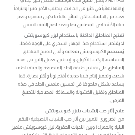
إزالتها نهائياً في كثير من الحالات. يتطلب الأمر صبراً والتزاماً
بعدد من الجلسات، لكن النتائج غالباً ما تكون مبهيرة وتغير
حياة الأشخاص المصابين بها وتعيد لهم الثقة بالنفس.
تفتيح المناطق الداكنة باستخدام ليزر كيوسويتش
لا يقتصر استخدام هذا الجهاز السحري على الوجه فقط.
يُستخدم
الكيوسويتش بفعالية وأمان لتفتيح المناطق
الحساسة، الركب، الأكواع، والإبطين. يعمل الليزر في هذه
المناطق على تقشير طبقة الجلد المتصبغة والميتة بلطف
شديد، وتحفيز إنتاج خلايا جديدة أفتح لوناً وأكثر نضارة. كما
يساعد بشكل ملحوظ في تحسين ملمس الجلد في هذه
المناطق وتقليل الخشونة والسماكة المصاحبة للتصبغ
المزمن.
علاج آثار حب الشباب بليزر كيوسويتش
من الضروري التمييز بين آثار حب الشباب التصبغية (البقع
البنية والحمراء) وبين الندبات الحفرية. ليزر كيوسويتش متميز