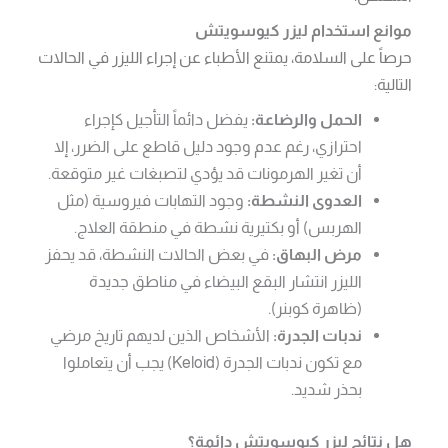
موانع استخدام ليزر كيوسويتش
حرصاً على السلامة، يمتنع الأطباء عن إجراء الليزر في الحالات
التالية:
الحمل والرضاعة:
يفضل دائماً التأجيل كإجراء
احترازي، رغم عدم وجود دليل قاطع على الضرر، إلا
أن تغير الهرمونات قد يؤدي لتصبغات غير متوقعة.
العدوى النشطة:
وجود التهابات فيروسية (مثل
الهربس) أو بكتيرية نشطة في منطقة العلاج.
مرض البهاق:
في بعض الحالات النشطة، قد يحفز
الليزر انتشار البقع البيضاء في مناطق جديدة
(ظاهرة كوبنر).
ندبات الجدرة:
الأشخاص الذين لديهم تاريخ مرضي
مع تكون ندبات الجدرة (Keloid) يجب أن يتعاملوا
بحذر شديد.
هل نتائج ليزر كيوسويتش دائمة؟