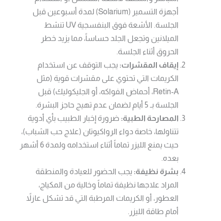
أجهزة التسمير (Solarium) لمدة أسبوعين قبل
الجلسة. الأشعة فوق البنفسجية UV تنشط
الميلانين وتجعل الجلد حساساً، مما يزيد خطر
الحروق أثناء الجلسة.
إيقاف المقشرات:
يجب التوقف عن استخدام
الكريمات التي تحتوي على مقشرات قوية (مثل
Retin-A، أحماض الفواكه، أو الجليكوليك) قبل
الجلسة بـ 5 أيام لضمان عدم تهيج حاجز البشرة.
المصارحة الطبية:
ضرورة إخبار الطبيب بأي أدوية
تتناولها، خاصة دواء الرواكيوتان (علاج حب الشباب)،
حيث يمنع الليزر تماماً أثناء استخدامه ولمدة 6 أشهر
بعده.
بشرة نظيفة:
يجب الحضور للعيادة والمنطقة
المراد علاجها نظيفة تماماً وخالية من المكياج،
العطور، أو الكريمات المرطبة التي قد تشكل عازلاً
أمام طاقة الليزر.