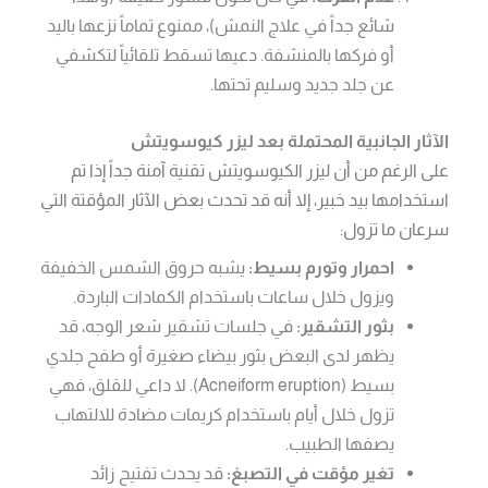
شائع جداً في علاج النمش)، ممنوع تماماً نزعها باليد
أو فركها بالمنشفة. دعيها تسقط تلقائياً لتكشفي
عن جلد جديد وسليم تحتها.
الآثار الجانبية المحتملة بعد ليزر كيوسويتش
على الرغم من أن ليزر الكيوسويتش تقنية آمنة جداً إذا تم
استخدامها بيد خبير، إلا أنه قد تحدث بعض الآثار المؤقتة التي
سرعان ما تزول:
احمرار وتورم بسيط:
يشبه حروق الشمس الخفيفة
ويزول خلال ساعات باستخدام الكمادات الباردة.
بثور التشقير:
في جلسات تشقير شعر الوجه، قد
يظهر لدى البعض بثور بيضاء صغيرة أو طفح جلدي
بسيط (Acneiform eruption). لا داعي للقلق، فهي
تزول خلال أيام باستخدام كريمات مضادة للالتهاب
يصفها الطبيب.
تغير مؤقت في التصبغ:
قد يحدث تفتيح زائد