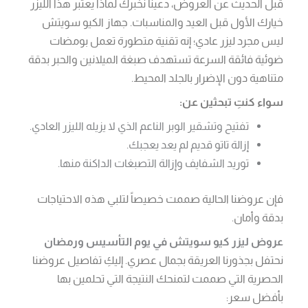
قبل الحديث عن العروض، دعينا نخبرك لماذا يعتبر هذا الليزر
خيارك الأول قبل العيد والمناسبات. جهاز الكيو سويتش
ليس مجرد ليزر عادي؛ إنه تقنية متطورة تعمل بومضات
ضوئية فائقة السرعة تستهدف صبغة الميلانين والحبر بدقة
متناهية دون الإضرار بالجلد المحيط.
سواء كنتِ تبحثين عن:
تفتيح وتشقير الوبر الناعم الذي لا يزيله الليزر العادي.
إزالة تاتو قديم لم يعد يعجبك.
توريد الشفايف وإزالة التصبغات الداكنة منها.
فإن عروضنا الحالية صممت خصيصاً لتلبي هذه الاحتياجات
بدقة وأمان.
عروض ليزر كيو سويتش في يوم التأسيس ورمضان
نحتفل بجذورنا العريقة بجمال عصري. إليكِ تفاصيل عروضنا
الحصرية التي صممت لتمنحك النتيجة التي تحلمين بها
بأفضل سعر: