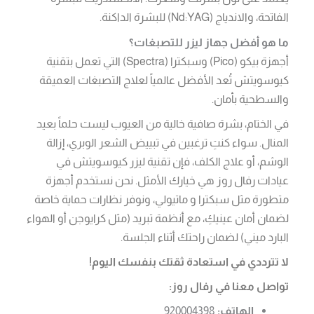
الفاتحة، والاندياج (Nd:YAG) للبشرة الداكنة.
ما هو أفضل جهاز ليزر للتصبغات؟
أجهزة بيكو (Pico) وسبكترا (Spectra) التي تعمل بتقنية
كيوسويتش تُعد الأفضل عالمياً لعلاج التصبغات العميقة
والسطحية بأمان.
في الختام، بشرة صافية خالية من العيوب ليست حلماً بعيد
المنال. سواء كنتِ ترغبين في تبييض الشعر الوبري، إزالة
الوشم، أو علاج الكلف، فإن تقنية ليزر كيوسويتش في
عيادات رفال روز هي خيارك الأمثل. نحن نستخدم أجهزة
متطورة مثل سبكترا و ماتيولي، ونوفر نظارات حماية خاصة
لضمان أمان عينيكِ، مع أنظمة تبريد (مثل كرايوجن أو الهواء
البارد ميني) لضمان راحتك أثناء الجلسة.
لا تترددي في استعادة ثقتك بنفسك اليوم!
تواصل معنا في رفال روز:
الهاتف:
920004398