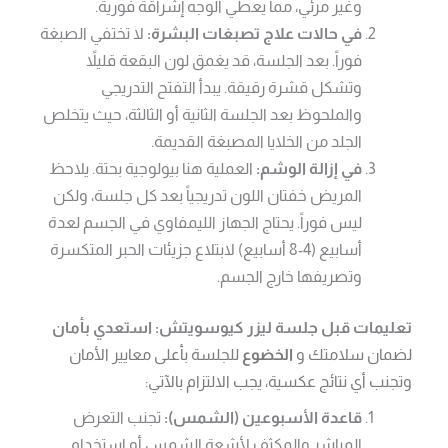
وغير مرئي، مما يعطي الوجه إشراقة فورية.
في حالات علاج تصبغات البشرة:
لا تختفي الصبغة
فوراً. بعد الجلسة، قد يغمق لون البقعة قليلاً
وتشكل قشرة رقيقة. يبدأ التفتح التدريجي
والملحوظ بعد الجلسة الثانية أو الثالثة، حيث يتخلص
الجلد من الخلايا المصبغة القديمة.
في إزالة الوشم:
العملية هنا بيولوجية بحتة. يلاحظ
المريض خفتان اللون تدريجياً بعد كل جلسة، ولكن
ليس فوراً. يحتاج الجهاز الليمفاوي في الجسم لعدة
أسابيع (4-8 أسابيع) لابتلاع جزيئات الحبر المتكسرة
وتصريفها خارج الجسم.
تعليمات قبل جلسة ليزر كيوسويتش: استعدي بأمان
لضمان سلامتك و
الخضوع
للجلسة بأعلى معايير الأمان
وتجنب أي نتائج عكسية، يجب الالتزام بالآتي:
قاعدة الأسبوعين (الشمس):
تجنب التعرض
المباشر والمكثف لأشعة الشمس أو استخدام