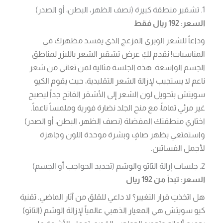
1. تشقير منطقة كبيرة (نصف الظهر، البطن، أو الصدر)
السعر: 192 ريال فقط
وداعاً للشعر الوبري المزعج الذي يفسد مظهرك في
المناسبات! نقدم لكِ عرض تشقير الشعر بالليزر لمناطق
الجسم الواسعة. هذه الجلسة مثالية لمن تعاني من شعر
ناعم لا يستجيب لإزالة الشعر التقليدية، حيث يقوم الكيو
سويتش بتحويل لون الشعر إلى الأشقر الفاتح جداً ليصبح
غير مرئي تماماً، مع منح الجلد نضارة فورية وملمساً ناعماً.
اختاري منطقتك المفضلة (نصف الظهر، البطن، أو الصدر)
واستمتعي بظهر صافٍ وبشرة موحدة اللون وجاهزة
لأجمل الفساتين.
2. جلسات إزالة التاتو والوشم (تحديد الحواجب أو الجسم)
السعر: تبدأ من 192 ريال
هل اتخذتِ قرار التغيير؟ لا داعي للقلق من آثار الماضي. تقنية
كيو سويتش هي المعيار الذهبي عالمياً لإزالة الوشم (التاتو)