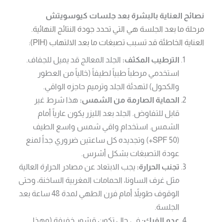
نصائح العناية بالبشرة بعد جلسات كيوسويتش
مرحلة ما بعد الجلسة هي التي تحدد جودة النتائج النهائية.
العناية الخاطئة قد تسبب تصبغات ما بعد الالتهاب (PIH):
الترطيب المكثف:
الجلد المعالج قد يميل للجفاف.
استخدمي مرطباً طبياً لطيفاً (خالياً من العطور
والكحول) لتهدئة الجلد وترميم حاجزه الواقي.
الحماية الصارمة من الشمس:
هذا شرط غير
قابل للتفاوض. الجلد بعد الليزر يكون عارياً أمام
الشمس. استخدام واقي شمس واسع الطيف
(SPF 50+) وتجديده كل ساعتين ضروري جداً لمنع
عودة التصبغات بشكل أشرس.
تجنب الحرارة:
يجب الابتعاد عن مصادر الحرارة العالية
مثل غرف الساونا، الحمامات المغربية الساخنة، وحتى
الوقوف طويلاً أمام فرن الطهي لمدة 48 ساعة بعد
الجلسة.
عدم الفرك:
في حال تكون قشور خفيفة (وهذا