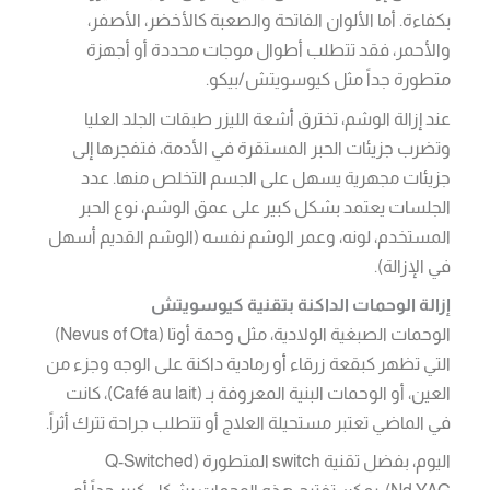
بكفاءة. أما الألوان الفاتحة والصعبة كالأخضر، الأصفر،
والأحمر، فقد تتطلب أطوال موجات محددة أو أجهزة
متطورة جداً مثل كيوسويتش/بيكو.
عند إزالة الوشم، تخترق أشعة الليزر طبقات الجلد العليا
وتضرب جزيئات الحبر المستقرة في الأدمة، فتفجرها إلى
جزيئات مجهرية يسهل على الجسم التخلص منها. عدد
الجلسات يعتمد بشكل كبير على عمق الوشم، نوع الحبر
المستخدم، لونه، وعمر الوشم نفسه (الوشم القديم أسهل
في الإزالة).
إزالة الوحمات الداكنة بتقنية كيوسويتش
الوحمات الصبغية الولادية، مثل وحمة أوتا (Nevus of Ota)
التي تظهر كبقعة زرقاء أو رمادية داكنة على الوجه وجزء من
العين، أو الوحمات البنية المعروفة بـ (Café au lait)، كانت
في الماضي تعتبر مستحيلة العلاج أو تتطلب جراحة تترك أثراً.
اليوم، بفضل تقنية switch المتطورة (Q-Switched
Nd:YAG)، يمكن تفتيح هذه الوحمات بشكل كبير جداً أو