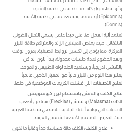
الفائقة على علاج تصبغات البشرة بمختلف أعماقها
وأنواعها، سواء كانت سطحية في طبقة البشرة
(Epidermis) أو عميقة ومستعصية في طبقة الأدمة
(Dermis).
تعتمد آلية العمل هنا على مبدأ علمي يسمى التحلل الضوئي
الانتقائي. حيث يمتص الميلانين الزائد والمتراكم طاقة الليزر
المركزة، مما يؤدي إلى تكسير الروابط الصبغية. بمرور الوقت
وبعد الخضوع لعدة جلسات مجدولة، يبدأ اللون الداكن
بالتلاشي تدريجياً، ويستعيد الجلد لونه الطبيعي والموحد.
يعتبر هذا النوع من الليزر حالياً هو المعيار الذهبي عالمياً
لعلاج التصبغات التي فشلت الكريمات الموضعية في حلها.
علاج الكلف والنمش باستخدام ليزر كيوسويتش
الكلف (Melasma) والنمش (Freckles) هما من أصعب
التحديات التي تواجه أطباء الجلدية، خاصة في منطقتنا العربية
حيث التعرض المستمر لأشعة الشمس القوية.
علاج الكلف:
الكلف حالة حساسة جداً وغالباً ما تكون