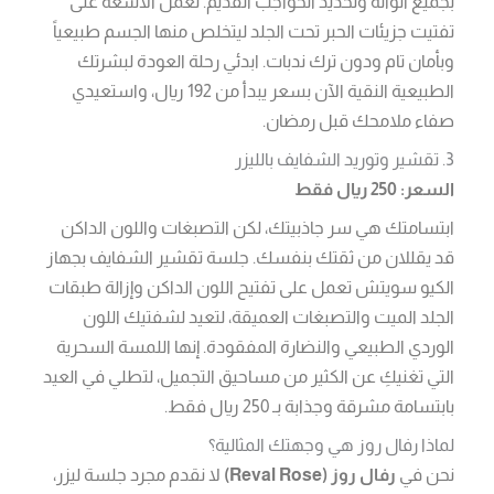
بجميع ألوانه وتحديد الحواجب القديم. تعمل الأشعة على
تفتيت جزيئات الحبر تحت الجلد ليتخلص منها الجسم طبيعياً
وبأمان تام ودون ترك ندبات. ابدئي رحلة العودة لبشرتك
الطبيعية النقية الآن بسعر يبدأ من 192 ريال، واستعيدي
صفاء ملامحك قبل رمضان.
3. تقشير وتوريد الشفايف بالليزر
السعر: 250 ريال فقط
ابتسامتك هي سر جاذبيتك، لكن التصبغات واللون الداكن
قد يقللان من ثقتك بنفسك. جلسة تقشير الشفايف بجهاز
الكيو سويتش تعمل على تفتيح اللون الداكن وإزالة طبقات
الجلد الميت والتصبغات العميقة، لتعيد لشفتيك اللون
الوردي الطبيعي والنضارة المفقودة. إنها اللمسة السحرية
التي تغنيكِ عن الكثير من مساحيق التجميل، لتطلي في العيد
بابتسامة مشرقة وجذابة بـ 250 ريال فقط.
لماذا رفال روز هي وجهتك المثالية؟
نحن في
رفال روز (Reval Rose)
لا نقدم مجرد جلسة ليزر،