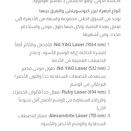
الجلسة الأولى، وهو ما يسمى بـ تقشير هوليوود.
أنواع أجهزة ليزر كيوسويتش والفرق بينها
يوجد في السوق الطبي مجموعة واسعة من الأجهزة التي
تعمل بهذه التقنية، ولكل منها طول موجي واستخدام
محدد، ومن أشهرها:
Nd:YAG Laser (1064 nm):
الأفضل والأكثر أماناً
للبشرة الداكنة، إزالة الوشم الأسود، وعلاج
التصبغات العميقة في الأدمة.
Nd:YAG Laser (532 nm):
طول موجي قصير
يستهدف التصبغات السطحية جداً واللون الأحمر/
البرتقالي في الوشم.
Ruby Laser (694 nm):
فعال جداً للألوان الخضراء
والزرقاء السماوية في الوشم (أصبح أقل شيوعاً
الآن).
Alexandrite Laser (755 nm):
ممتاز للتصبغات
السطحية والوشم الأخضر والأسود.