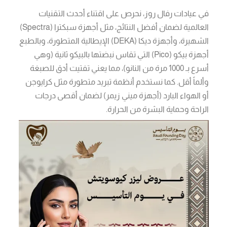
في عيادات رفال روز، نحرص على اقتناء أحدث التقنيات
العالمية لضمان أفضل النتائج، مثل أجهزة سبكترا (Spectra)
الشهيرة، وأجهزة ديكا (DEKA) الإيطالية المتطورة، وبالطبع
أجهزة بيكو (Pico) التي تقاس نبضتها بالبيكو ثانية (وهي
أسرع بـ 1000 مرة من النانو)، مما يعني تفتيت أدق للصبغة
وألماً أقل. كما نستخدم أنظمة تبريد متطورة مثل كرايوجن
أو الهواء البارد (أجهزة ميني زيمر) لضمان أقصى درجات
الراحة وحماية البشرة من الحرارة.