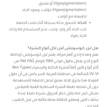
(Hypopigmentation) أو تغميق
(Hyperpigmentation) مؤقت، ويعود الجلد
لطبيعته مع الوقت.
الحكة:
الشعور بحكة بسيطة أثناء تفتت الصبغة
تحت الجلد أمر وارد، ويجب عدم الاستسلام لها وحك
الجلد بقوة.
هل ليزر كيوسويتش آمن لكل أنواع البشرة؟
نعم، وهذه إحدى أهم ميزاته. يعتبر ليزر كيوسويتش (وخاصة
النوع الذي يعمل بطول موجي 1064 نانومتر Nd:YAG) من
أكثر أنواع الليزر أماناً للبشرة الداكنة والسمراء (Skin Types
IV-VI) الشائعة في منطقتنا العربية. السر يكمن في أن طول
الموجة هذا يخترق الجلد بعمق ليصل للصبغة المستهدفة
دون أن تمتصه طبقة البشرة السطحية الغنية بالميلانين
بشكل كبير، مما يقلل خطر الحروق، بشرط ضبط شدة
نبضات الليزر ومعايير الطاقة بعناية فائقة من قبل الطبيب
المختص.