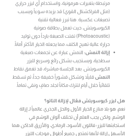
مرتبطة بتغيرات هرمونية، واستخدام أي ليزر حراري
(مثل الفراكشنال القوي) قد يزيده سوءاً ويسبب
تصبغات عكسية. هنا تبرز فعالية تقنية
الكيوسويتش، حيث تعمل بطاقة صوتية
(Photoacoustic) تفتت الصبغة بارداً دون توليد
حرارة عالية تهيج الكلف، مما يجعله الخيار الأكثر أماناً.
إزالة النمش:
النمش عبارة عن تجمعات صبغية
سطحية، ويستجيب بشكل رائع وسريع لليزر
الكيوسويتش. بعد الجلسة مباشرة، قد تغمق نقاط
النمش
قليلاً وتشكل قشوراً خفيفة جداً، ثم تسقط
تلقائياً خلال أيام لتترك مكاناً لجلد صافٍ ونقي تماماً.
هل ليزر كيوسويتش فعّال لإزالة التاتو؟
نعم، هو بلا منازع الخيار الأول والحل الجذري عالمياً لـ إزالة
الوشم. ولكن يجب العلم أن تختلف ألوان الوشم في
استجابتها لليزر؛ فاللون الأسود، الرمادي، والأزرق الداكن هما
الأسهل إزالة لأنها تمتص جميع أطوال موجات الليزر