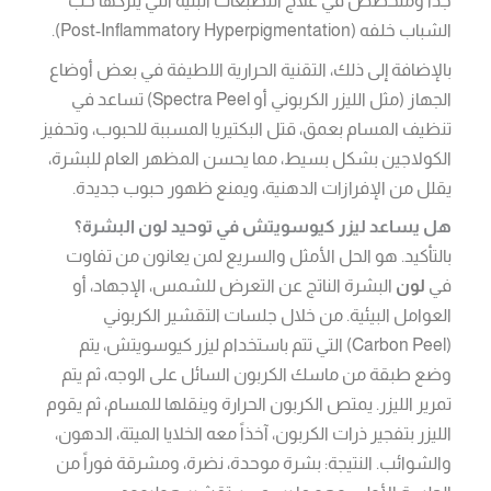
جداً ومتخصص في علاج التصبغات البنية التي يتركها حب
الشباب خلفه (Post-Inflammatory Hyperpigmentation).
بالإضافة إلى ذلك، التقنية الحرارية اللطيفة في بعض أوضاع
الجهاز (مثل الليزر الكربوني أو Spectra Peel) تساعد في
تنظيف المسام بعمق، قتل البكتيريا المسببة للحبوب، وتحفيز
الكولاجين بشكل بسيط، مما يحسن المظهر العام للبشرة،
يقلل من الإفرازات الدهنية، ويمنع ظهور حبوب جديدة.
هل يساعد ليزر كيوسويتش في توحيد لون البشرة؟
بالتأكيد. هو الحل الأمثل والسريع لمن يعانون من تفاوت
في
لون
البشرة الناتج عن التعرض للشمس، الإجهاد، أو
العوامل البيئية. من خلال جلسات التقشير الكربوني
(Carbon Peel) التي تتم باستخدام ليزر كيوسويتش، يتم
وضع طبقة من ماسك الكربون السائل على الوجه، ثم يتم
تمرير الليزر. يمتص الكربون الحرارة وينقلها للمسام، ثم يقوم
الليزر بتفجير ذرات الكربون، آخذاً معه الخلايا الميتة، الدهون،
والشوائب. النتيجة: بشرة موحدة، نضرة، ومشرقة فوراً من