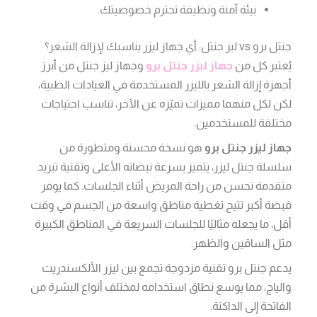
بيئة آمنة ونظيفة تحترم خصوصيتك.
جنتل برو vs ليز جنتل: أي جهاز ليزر يناسبك لإزالة الشعر؟
يُعتبر كل من
جهاز ليزر جنتل برو
وجهاز ليز جنتل من أبرز
أجهزة إزالة الشعر بالليزر المستخدمة في العيادات الطبية،
لكن لكل منهما مميزات تميّزه عن الآخر، تناسب احتياجات
مختلفة للمستخدمين.
جهاز ليزر جنتل برو
هو نسخة محسنة ومتطورة من
سلسلة جنتل ليزر، يتميز بسرعة نبضاته الأعلى وتقنية تبريد
متقدمة تحسن من راحة المريض أثناء الجلسات. كما يوفر
قبضة أكبر تتيح تغطية مناطق واسعة من الجسم في وقت
أقل، ما يجعله مثاليًا للجلسات السريعة في المناطق الكبيرة
مثل الساقين والظهر.
يدعم جنتل برو تقنية مزدوجة تجمع بين ليزر الألكسندريت
والياج، مما يوسع نطاق استخدامه لمختلف أنواع البشرة من
الفاتحة إلى الداكنة.