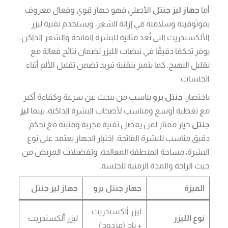
أما
جهاز ليز جنتل
الأصلي فهو جهاز قوي وفعال معروف
بموثوقيته وسلامته في إزالة الشعر، ويستخدم تقنية ليزر
الألكسندريت التي تُعد مثالية للبشرة الفاتحة والشعر الداكن.
يوفر تحكمًا دقيقًا في نبضات الليزر لضمان نتائج فعالة مع
تقليل التهيج. كما يتميز بتقنية تبريد تضمن تقليل الألم أثناء
الجلسات.
باختصار،
جنتل برو
يناسب من يبحث عن سرعة وكفاءة أكبر
مع تغطية أوسع ومناسب لأصحاب البشرة الداكنة، بينما
ليز
جنتل
خيار ممتاز لمن يفضل تقنية مجربة ومثبتة مع تحكم
دقيق مناسب للبشرة الفاتحة. اختيار الجهاز يعتمد على نوع
البشرة، مساحة المنطقة المعالجة، وتفضيلات المريض من
حيث الراحة والمدة الزمنية للجلسة.
الميزة
جهاز جنتل برو
جهاز ليز جنتل
ليزر ألكسندريت
نوع الليزر
ليزر ألكسندريت
+ ياج (مزدوج)