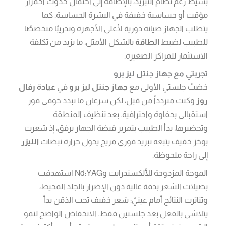
بسيط رغم نظام التبريد، بالإضافة إلى احتمال حدوث احمرار
مؤقت أو حساسية خفيفة في البشرة الحساسة. كما
يتطلب الجهاز صيانة دورية لأعلى الأجهزة وتدريبًا متخصصًا
للطبيب لضبط
الطاقة
بالشكل الأمثل، ما يزيد من تكلفة
الاستثمار للمراكز الصغيرة.
تجربتي مع جهاز جنتل ليز برو
خضتُ جلستي الأولى مع
جهاز جنتل ليز برو
في
عيادة رفال
روز
وكنت متردداً من قبل، لكن سرعان ما تبدد خوفي فور
استقبالي بحفاوة واحترافية. بعد تنظيف المنطقة
وتحضيرها، بدأ الطبيب بتمرير قبضة الجهاز برفق، إذ شعرت
بوخز خفيف يتبعه تبريد فوري مريح يحول حرارة نبضات
الليزر
إلى راحة ملحوظة.
الموجة المزدوجة للألكسندرايت وNd:YAG استهدفت
بصيلات الشعر بدقة عالية دون الإضرار بالجلد المحيط،
وتناثرت النتائج أمام عينيّ: شعر خفيف تحت الذقن بدأ
يتلاشى بالفعل بعد جلستين فقط. الانخفاض الواضح لنمو