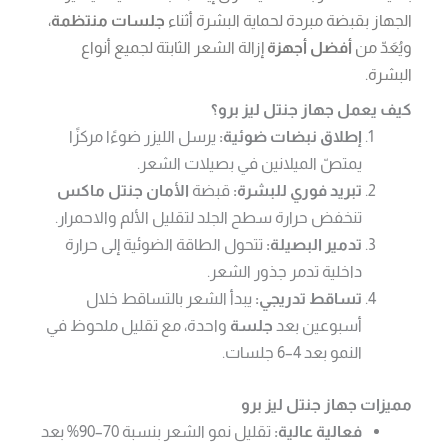
الجهاز بقبضة مبردة لحماية البشرة أثناء
جلسات منتظمة
،
ويُعَدّ من
أفضل أجهزة
إزالة الشعر الثابتة لجميع أنواع
البشرة.
كيف يعمل جهاز جنتل ليز برو؟
إطلاق نبضات ضوئية:
يرسل الليزر ضوءًا مركزًا
يمتصّ الميلانين في بصيلات الشعر.
تبريد فوري للبشرة:
قبضة
الأمان جنتل ماكس
تنخفض حرارة سطح الجلد لتقليل الألم والاحمرار.
تدمير البصيلة:
تتحول الطاقة الضوئية إلى حرارة
داخلية تدمر جذور الشعر.
تساقط تدريجي:
يبدأ الشعر بالتساقط خلال
أسبوعين بعد
جلسة
واحدة، مع تقليل ملحوظ في
النمو بعد 4–6 جلسات.
مميزات جهاز جنتل ليز برو
فعالية عالية:
تقليل نمو الشعر بنسبة 70–90% بعد