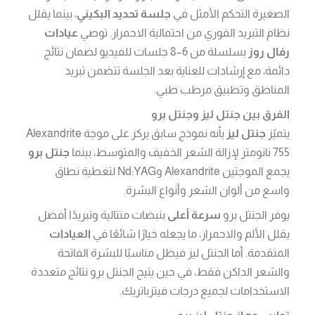
الصغيرة التحكم الأمثل في
جلسة تحديد البكيني
، بينما يقلل
نظام التبريد الفوري من احتمالية الاحمرار. توصي
عيادات
رفال روز
بسلسلة من 6–8 جلسات للفيديو لضمان نتائج
دائمة، مع إرشادات للعناية بعد الجلسة تتضمن تبريد
المناطق وتطبيق مرطب طبي.
الفرق بين جنتل ليز وجنتل برو
يتميّز
جنتل ليز
بأنه نموذج سابق يركز على موجة Alexandrite
755 نانومتر لإزالة الشعر الخفيف والمتوسط، بينما
جنتل برو
يجمع الموجتين Alexandrite وNd:YAG لتغطية نطاق
واسع من ألوان الشعر وأنواع البشرة.
يوفر الجنتل برو
سرعة أعلى
بنبضات متتالية وتبريدًا أفضل
يقلل الألم والاحمرار، ما يجعله خيارًا شائعًا في
العيادات
المتقدمة. أما الجنتل ليز فيظل مناسبًا للبشرة الفاتحة
والشعر الداكن فقط، في حين يتيح الجنتل برو نتائج متعددة
الاستخدامات لجميع درجات فيتزباتريك.