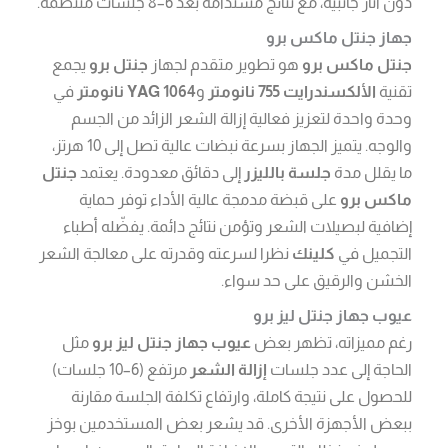
دون آثار جانبية، مع نتائج مستدامة بعد 6–8 جلسات منتظمة.
جهاز جنتل ماكس برو
جنتل ماكس برو
هو تطوير متقدم لجهاز
جنتل برو
يجمع
تقنية
الألكسندرايت 755 نانومتر
و
YAG 1064 نانومتر
في
وحدة واحدة لتعزيز فعالية إزالة الشعر الزائد من الجسم
والوجه. يتميز الجهاز بسرعة نبضات عالية تصل إلى 10 هرتز،
ما يقلل مدة
جلسة بالليزر
إلى دقائق معدودة. يعتمد
جنتل
ماكس برو
على قبضة مدمجة عالية الأداء توفر حماية
إضافية لبصيلات الشعر وتؤمن نتائج دائمة. يفضّله أطباء
التجميل في
كلينك
نظرا لسرعته وقدرته على معالجة الشعر
الخشن والرقيق على حد سواء.
عيوب جهاز جنتل ليز برو
رغم مميزاته، تظهر بعض
عيوب جهاز جنتل ليز برو
مثل
الحاجة إلى عدد جلسات
إزالة الشعر
مرتفع (6–10 جلسات)
للحصول على نتيجة كاملة، وارتفاع تكلفة الجلسة مقارنة
ببعض الأجهزة الأخرى. قد يشعر بعض المستخدمين بوخز