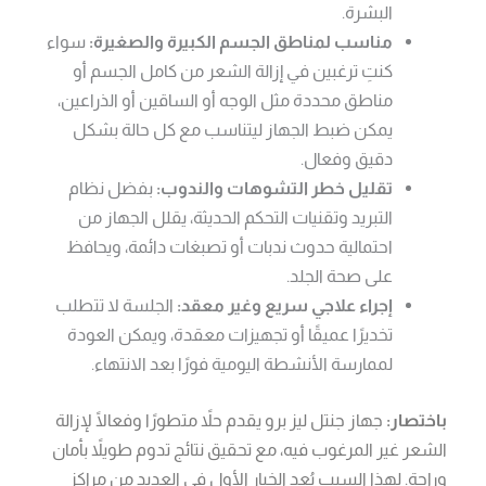
البشرة.
مناسب لمناطق الجسم الكبيرة والصغيرة:
سواء
كنتِ ترغبين في إزالة الشعر من كامل الجسم أو
مناطق محددة مثل الوجه أو الساقين أو الذراعين،
يمكن ضبط الجهاز ليتناسب مع كل حالة بشكل
دقيق وفعال.
تقليل خطر التشوهات والندوب:
بفضل نظام
التبريد وتقنيات التحكم الحديثة، يقلل الجهاز من
احتمالية حدوث ندبات أو تصبغات دائمة، ويحافظ
على صحة الجلد.
إجراء علاجي سريع وغير معقد:
الجلسة لا تتطلب
تخديرًا عميقًا أو تجهيزات معقدة، ويمكن العودة
لممارسة الأنشطة اليومية فورًا بعد الانتهاء.
باختصار:
جهاز جنتل ليز برو يقدم حلاً متطورًا وفعالًا لإزالة
الشعر غير المرغوب فيه، مع تحقيق نتائج تدوم طويلاً بأمان
وراحة. لهذا السبب يُعد الخيار الأول في العديد من مراكز