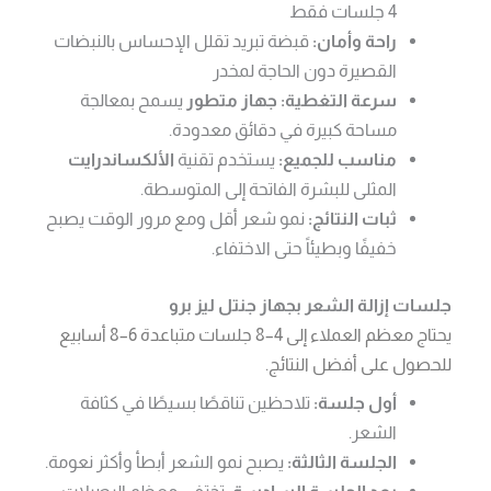
4 جلسات فقط
راحة وأمان:
قبضة تبريد تقلل الإحساس بالنبضات
القصيرة دون الحاجة لمخدر
سرعة التغطية:
جهاز متطور
يسمح بمعالجة
مساحة كبيرة في دقائق معدودة.
مناسب للجميع:
يستخدم تقنية
الألكساندرايت
المثلى للبشرة الفاتحة إلى المتوسطة.
ثبات النتائج:
نمو شعر أقل ومع مرور الوقت يصبح
خفيفًا وبطيئاً حتى الاختفاء.
جلسات إزالة الشعر بجهاز جنتل ليز برو
يحتاج معظم العملاء إلى 4–8 جلسات متباعدة 6–8 أسابيع
للحصول على أفضل النتائج.
أول جلسة:
تلاحظين تناقصًا بسيطًا في كثافة
الشعر.
الجلسة الثالثة:
يصبح نمو الشعر أبطأ وأكثر نعومة.
بعد الجلسة السادسة:
تختفي معظم البصيلات