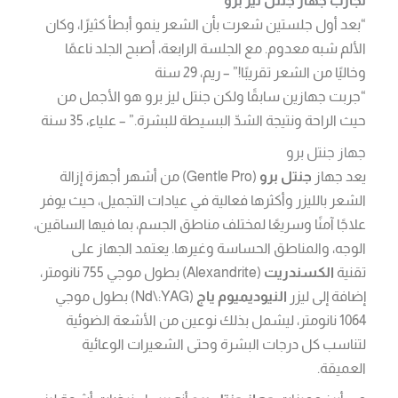
تجارب جهاز جنتل ليز برو
“بعد أول جلستين شعرت بأن الشعر ينمو أبطأ كثيرًا، وكان
الألم شبه معدوم. مع الجلسة الرابعة، أصبح الجلد ناعمًا
وخاليًا من الشعر تقريبًا!” – ريم، 29 سنة
“جربت جهازين سابقًا ولكن جنتل ليز برو هو الأجمل من
حيث الراحة ونتيجة الشدّ البسيطة للبشرة.” – علياء، 35 سنة
جهاز جنتل برو
يعد جهاز
جنتل برو
(Gentle Pro) من أشهر أجهزة إزالة
الشعر بالليزر وأكثرها فعالية في عيادات التجميل، حيث يوفر
علاجًا آمنًا وسريعًا لمختلف مناطق الجسم، بما فيها الساقين،
الوجه، والمناطق الحساسة وغيرها. يعتمد الجهاز على
تقنية
الكسندريت
(Alexandrite) بطول موجي 755 نانومتر،
إضافة إلى ليزر
النيوديميوم ياج
(Nd\:YAG) بطول موجي
1064 نانومتر، ليشمل بذلك نوعين من الأشعة الضوئية
لتناسب كل درجات البشرة وحتى الشعيرات الوعائية
العميقة.