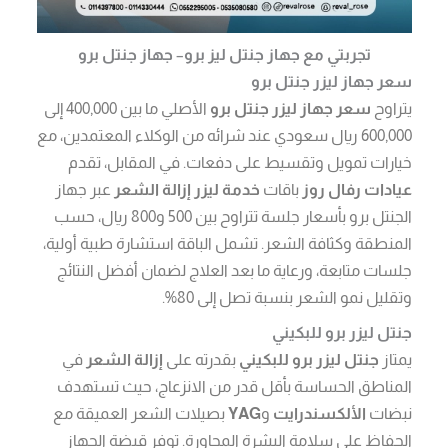
تجربتي مع جهاز جنتل ليز برو
–
جهاز جنتل برو
سعر جهاز ليزر جنتل برو
يتراوح
سعر جهاز ليزر جنتل برو
الأصلي ما بين 400,000 إلى
600,000 ريال سعودي عند شرائه من الوكلاء المعتمدين، مع
خيارات تمويل وتقسيط على دفعات. في المقابل، تقدم
عيادات رفال روز
باقات
خدمة ليزر إزالة الشعر
عبر جهاز
الجنتل برو بأسعار جلسة تتراوح بين 500 و800 ريال، حسب
المنطقة وكثافة الشعر. تشمل الباقة استشارة طبية أولية،
جلسات متابعة، ورعاية ما بعد العلاج لضمان أفضل النتائج
وتقليل نمو الشعر بنسبة تصل إلى 80%.
جنتل ليزر برو للبكيني
يمتاز
جنتل ليزر برو للبكيني
بقدرته على
إزالة الشعر
في
المناطق الحساسة بأقل قدر من الانزعاج، حيث تستهدف
نبضات
الألكسندرايت
و
YAG
بصيلات الشعر العميقة مع
الحفاظ على سلامة البشرة المجاورة. توفر قبضة الجهاز