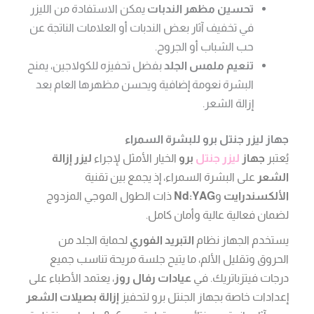
تحسين مظهر الندبات
يمكن الاستفادة من الليزر
في تخفيف آثار بعض الندبات أو العلامات الناتجة عن
حب الشباب أو الجروح.
تنعيم ملمس الجلد
بفضل تحفيزه للكولاجين، يمنح
البشرة نعومة إضافية ويحسن مظهرها العام بعد
إزالة الشعر.
جهاز ليزر جنتل برو للبشرة السمراء
يُعتبر
جهاز
ليزر جنتل
برو
الخيار الأمثل لإجراء
ليزر إزالة
الشعر
على البشرة السمراء، إذ يجمع بين تقنية
الألكسندرايت
و
Nd:YAG
ذات الطول الموجي المزدوج
لضمان فعالية عالية وأمان كامل.
يستخدم الجهاز نظام
التبريد الفوري
لحماية الجلد من
الحروق وتقليل الألم، ما يتيح جلسة مريحة تناسب جميع
درجات فيتزباتريك. في
عيادات رفال روز
، يعتمد الأطباء على
إعدادات خاصة بجهاز الجنتل برو لتحفيز
إزالة بصيلات الشعر