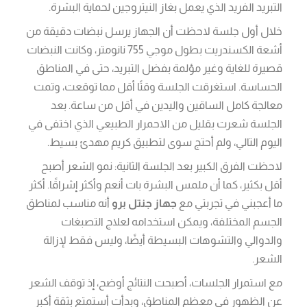
التبريد الفريد الذي يعمل بغاز النيتروجين لحماية البشرة.
خلال أول جلسة لاحظت أن الجهاز يرسل نبضات دقيقة من
أشعة الكسندريت بطول موجي 755 نانومتر، وكانت النبضات
قصيرة للغاية وغير مؤلمة بفضل التبريد، حتى في المناطق
الحساسة. استغرقت الجلسة وقتًا أقل مما توقعت، وتمت
معالجة كامل الساقين واليدين في أقل من ساعة. بعد
الجلسة شعرت بقليل من الاحمرار الطبيعي الذي اختفى في
اليوم التالي، ولم أحتج سوى لتطبيق كريم مهدئ بسيط.
لاحظت الفرق الكبير بعد الجلسة الثانية: نمو الشعر أصبح
أقل بكثير، كما أن ملمس البشرة بات أنعم وأكثر إشراقًا. أكثر
ما أعجبني في تجربتي مع
جهاز جنتل برو
أنه مناسب لمناطق
الجسم المختلفة، ويمكن استخدامه لعلاج التصبغات
والدوالي والتشوهات البسيطة أيضًا، وليس فقط لإزالة
الشعر.
مع استمرار الجلسات، أصبحت النتائج أوضح، إذ توقف الشعر
عن الظهور في معظم المناطق، وبدأت أستمتع بثقة أكبر