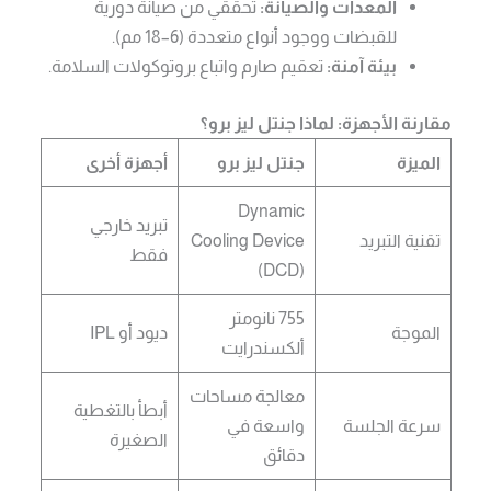
المعدات والصيانة:
تحققّي من صيانة دورية
للقبضات ووجود أنواع متعددة (6–18 مم).
بيئة آمنة:
تعقيم صارم واتباع بروتوكولات السلامة.
مقارنة الأجهزة: لماذا جنتل ليز برو؟
الميزة
جنتل ليز برو
أجهزة أخرى
Dynamic
تبريد خارجي
تقنية التبريد
Cooling Device
فقط
(DCD)
755 نانومتر
الموجة
ديود أو IPL
ألكسندرايت
معالجة مساحات
أبطأ بالتغطية
سرعة الجلسة
واسعة في
الصغيرة
دقائق