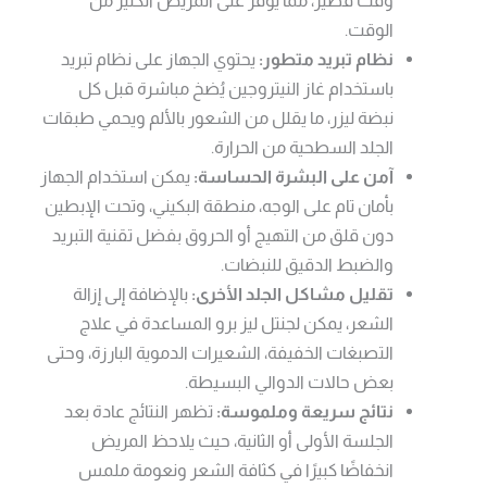
الوقت.
نظام تبريد متطور:
يحتوي الجهاز على نظام تبريد
باستخدام غاز النيتروجين يُضخ مباشرة قبل كل
نبضة ليزر، ما يقلل من الشعور بالألم ويحمي طبقات
الجلد السطحية من الحرارة.
آمن على البشرة الحساسة:
يمكن استخدام الجهاز
بأمان تام على الوجه، منطقة البكيني، وتحت الإبطين
دون قلق من التهيج أو الحروق بفضل تقنية التبريد
والضبط الدقيق للنبضات.
تقليل مشاكل الجلد الأخرى:
بالإضافة إلى إزالة
الشعر، يمكن لجنتل ليز برو المساعدة في علاج
التصبغات الخفيفة، الشعيرات الدموية البارزة، وحتى
بعض حالات الدوالي البسيطة.
نتائج سريعة وملموسة:
تظهر النتائج عادة بعد
الجلسة الأولى أو الثانية، حيث يلاحظ المريض
انخفاضًا كبيرًا في كثافة الشعر ونعومة ملمس