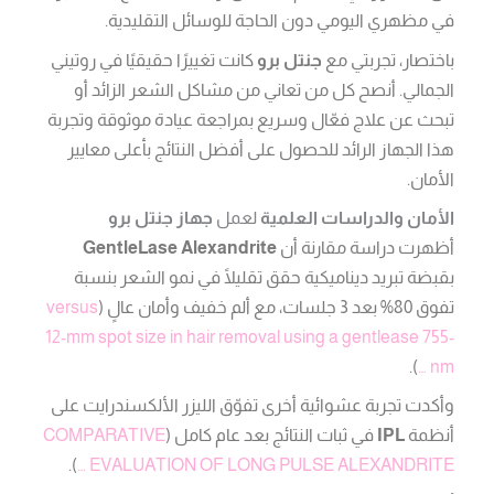
في مظهري اليومي دون الحاجة للوسائل التقليدية.
باختصار، تجربتي مع
جنتل برو
كانت تغييرًا حقيقيًا في روتيني
الجمالي. أنصح كل من تعاني من مشاكل الشعر الزائد أو
تبحث عن علاج فعّال وسريع بمراجعة عيادة موثوقة وتجربة
هذا الجهاز الرائد للحصول على أفضل النتائج بأعلى معايير
الأمان.
الأمان والدراسات العلمية
لعمل
جهاز جنتل برو
أظهرت دراسة مقارنة أن
GentleLase Alexandrite
بقبضة تبريد ديناميكية حقق تقليلًا في نمو الشعر بنسبة
تفوق 80% بعد 3 جلسات، مع ألم خفيف وأمان عالٍ (
versus
12-mm spot size in hair removal using a gentlease 755-
).
nm …
وأكدت تجربة عشوائية أخرى تفوّق الليزر الألكسندرايت على
أنظمة
IPL
في ثبات النتائج بعد عام كامل (
COMPARATIVE
).
EVALUATION OF LONG PULSE ALEXANDRITE …