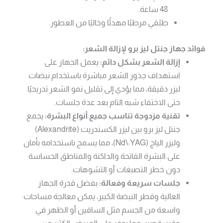
48 ساعة.
طبّقي مرطبًا مهدئًا وخاليًا من العطور.
فوائد جهاز جنتل ليز برو لإزالة الشعر:
إزالة الشعر بشكل دائم:
يعمل الجهاز على
استهداف جذور الشعر مباشرة باستخدام نبضات
ليزر دقيقة، مما يؤدي إلى تقليل نمو الشعر تدريجيًا
حتى الاختفاء شبه التام بعد عدة جلسات.
تقنية مزدوجة تناسب جميع أنواع البشرة:
يجمع
جنتل ليز برو بين ليزر الكسندريت (Alexandrite)
وليزر الياج (Nd\:YAG)، مما يسمح باستخدامه بأمان
على البشرة الفاتحة والداكنة والمناطق الحساسة
دون خطر التصبغات أو التشوهات.
جلسات سريعة وفعالة:
بفضل قدرة الجهاز
العالية وقطر النبضة الكبير، يمكن معالجة مساحات
واسعة من الجسم مثل الساقين أو الظهر في
وقت قصير، مما يوفر على المريض الكثير من