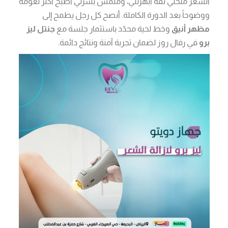
الشعر منحني ثقة أبهرتني، وملمس بشرتي أصبح أكثر نعومة
ووضوحاً بعد الدورة الكاملة. أنصح كل رجل يطمح إلى
مظهر أنيق
وخط لحية محدّد باستثمار جلسة مع
جنتل ليز
برو
في رفال روز لضمان تجربة آمنة ونتائج دائمة.