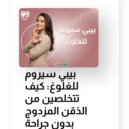
بيبي سيروم
للغلوغ: كيف
تتخلصين من
الذقن المزدوج
بدون جراحة