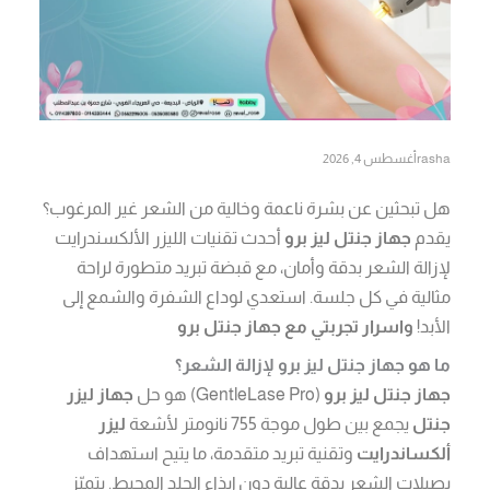
rasha
أغسطس 4, 2026
هل تبحثين عن بشرة ناعمة وخالية من الشعر غير المرغوب؟
يقدم
جهاز جنتل ليز برو
أحدث تقنيات الليزر الألكسندرايت
لإزالة الشعر بدقة وأمان، مع قبضة تبريد متطورة لراحة
مثالية في كل جلسة. استعدي لوداع الشفرة والشمع إلى
الأبد!
واسرار تجربتي مع جهاز جنتل برو
ما هو جهاز جنتل ليز برو لإزالة الشعر؟
جهاز جنتل ليز برو
(GentleLase Pro) هو حل
جهاز ليزر
جنتل
يجمع بين طول موجة 755 نانومتر لأشعة
ليزر
ألكساندرايت
وتقنية تبريد متقدمة، ما يتيح استهداف
بصيلات الشعر بدقة عالية دون إيذاء الجلد المحيط. يتميّز