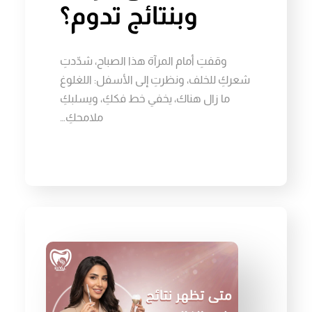
وبنتائج تدوم؟
وقفتِ أمام المرآة هذا الصباح، شدّدتِ
شعركِ للخلف، ونظرتِ إلى الأسفل: اللغلوغ
ما زال هناك، يخفي خط فككِ، ويسلبكِ
ملامحكِ…