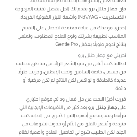
معالجة بعض التشوهات الجلدية بطريقة متقدمة،
فإن
جهاز جنتل برو
يقدم لك الحل بفضل تقنيته المزدوجة
(الكسندريت + Nd\:YAG) وأشعة الليزر الضوئية الفريدة.
احجزي موعدك في عيادة معتمدة لتحصلي على التقييم
المناسب لطبيعة بشرتك ونوع العلاج المطلوب، وتمتعي
بنتائج تدوم طويلاً بفضل Gentle Pro.
تجربتي مع جهاز جنتل برو
لطالما كنت أعاني من نمو الشعر الزائد في مناطق مختلفة
من جسمي، خاصة الساقين وتحت الإبطين، وجربت طرقًا
عديدة كالحلاقة والواكس لكن النتائج لم تكن مرضية أو
دائمة.
قررت أخيرًا البحث عن حل فعال ودائم، فوقع اختياري
على
جهاز جنتل برو
بعد كثير من التقييمات الإيجابية التي
قرأتها ومقارنته مع أجهزة الليزر الأخرى. في البداية كنت
مترددة وأشعر بالقلق من الألم أو حدوث تشوهات في
الجلد، لكن الطبيب شرح لي تفاصيل العلاج وأهمية نظام