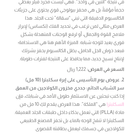
في نتيجة “اثنين في واحد”. فهي ليست مجرد فيلر يعطي
حجماً مؤقتاً، بل هي محفز بيولوجي قوي يحتوي على جزيئات
الكالسيوم الدقيقة التي تبني “سقالة” تحت الجلد. هذا
العرض مثالي لمن ترغب في تحديد الفك (تكساس) لإبراز
ملامح القوة والجمال، أو لرفع الوجنات المتهدلة بشكل
فوري يعيد للوجه شبابه. الميزة الأهم هنا هي الاستدامة؛
فبعد ذوبان الجل الحامل، يظل الكالسيوم يحفز بشرتك
لإنتاج نسيج جديد، مما يحافظ على النتيجة لفترات طويلة.
السعر في العرض:
1,222 ريال
2. عروض يوم التأسيس على إبرة سكلبترا (10 مل)
سر الشباب الدائم: جددي مخزون الكولاجين من العمق
إذا كنتِ تبحثين عن الاستثمار طويل الأمد في شبابك، فإن
السكلبترا
هي “الملكة”. هذا العرض يقدم لكِ 10 مل من
مادة (PLLA) التي تعمل بذكاء داخل طبقات الجلد العميقة.
السكلبترا لا تنفخ الوجه بالماء، بل تحفز المصنع الطبيعي
للكولاجين في جسمك ليعمل بطاقته القصوى.