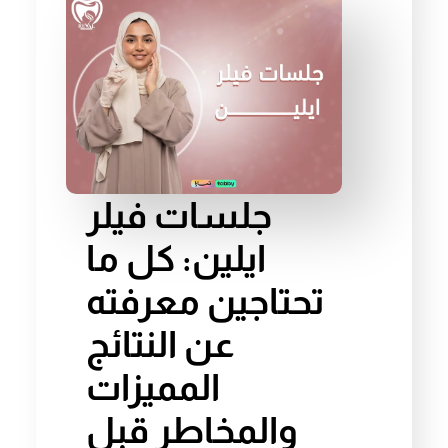
جلسات فيلر
ايلين: كل ما
تحتاجين معرفته
عن النتائج
المميزات
والمخاطر قبل