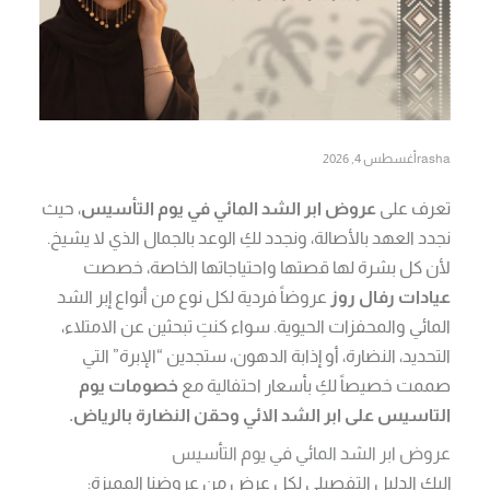
rasha
أغسطس 4, 2026
تعرف على
عروض ابر الشد المائي في يوم التأسيس
، حيث
نجدد العهد بالأصالة، ونجدد لكِ الوعد بالجمال الذي لا يشيخ.
لأن كل بشرة لها قصتها واحتياجاتها الخاصة، خصصت
عيادات رفال روز
عروضاً فردية لكل نوع من أنواع إبر الشد
المائي والمحفزات الحيوية. سواء كنتِ تبحثين عن الامتلاء،
التحديد، النضارة، أو إذابة الدهون، ستجدين “الإبرة” التي
صممت خصيصاً لكِ بأسعار احتفالية مع
خصومات يوم
التاسيس على ابر الشد الائي وحقن النضارة بالرياض.
عروض ابر الشد المائي في يوم التأسيس
إليكِ الدليل التفصيلي لكل عرض من عروضنا المميزة: