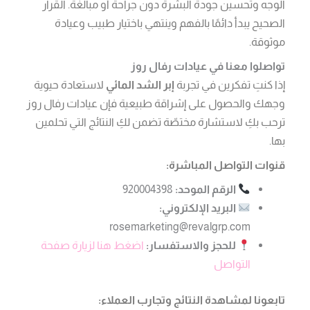
الوجه وتحسين جودة البشرة دون جراحة أو مبالغة. القرار
الصحيح يبدأ دائمًا بالفهم وينتهي باختيار طبيب وعيادة
موثوقة.
تواصلوا معنا في عيادات رفال روز
إذا كنتِ تفكرين في تجربة
إبر الشد المائي
لاستعادة حيوية
وجهك والحصول على إشراقة طبيعية فإن عيادات رفال روز
ترحب بكِ لاستشارة مختصّة تضمن لكِ النتائج التي تحلمين
بها.
قنوات التواصل المباشرة:
الرقم الموحد:
920004398
البريد الإلكتروني:
rosemarketing@revalgrp.com
للحجز والاستفسار:
اضغط هنا لزيارة صفحة
التواصل
تابعونا لمشاهدة النتائج وتجارب العملاء: