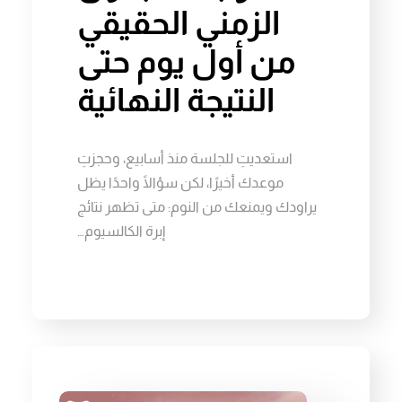
الزمني الحقيقي
من أول يوم حتى
النتيجة النهائية
استعديتِ للجلسة منذ أسابيع، وحجزتِ
موعدك أخيرًا، لكن سؤالًا واحدًا يظل
يراودك ويمنعك من النوم: متى تظهر نتائج
إبرة الكالسيوم…