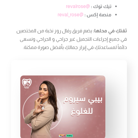
تيك توك :
@revalrose
منصة إكس :
@reval_rose
ثقتكِ في محلها:
يضم فريق رفال روز نخبة من المختصين
في جميع إجراءات التجميل غير جراحي و الجراحي ونسعى
دائماً لمساعدتكِ في إبراز جمالكِ بأفضل صورة ممكنة.