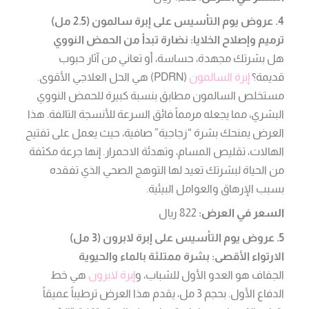
4. عروض يوم التأسيس على إبرة سالمون (2.5 مل)
ترميم وإصلاح الخلايا: نضارة تبدأ من الحمض النووي
هل بشرتك مجهدة، حساسة، أو تعاني من آثار حبوب
قديمة؟
إبرة السالمون
(PDRN) هي الحل العلاجي الأقوى.
مستخلص السالمون مطابق بنسبة كبيرة للحمض النووي
البشري، مما يجعله مرمماً فائق السرعة للأنسجة التالفة. هذا
العرض يمنحك بشرة “زجاجية” صافية، حيث يعمل على تفتيح
الهالات، تقليص المسام، وتهدئة الاحمرار. إنها جرعة مكثفة
من الحياة لبشرتك تعيد لها التوهج الصحي الذي تفقده
بسبب الإرهاق والعوامل البيئية.
السعر في العرض:
822 ريال
5. عروض يوم التأسيس على إبرة لابرون (3 مل)
الارتواء الأقصى: بشرة ممتلئة بالماء والحيوية
الجفاف هو العدو الأول للشباب، و
إبرة لابرون
هي خط
الدفاع الأول. بحجم 3 مل، يقدم هذا العرض ترطيباً عميقاً