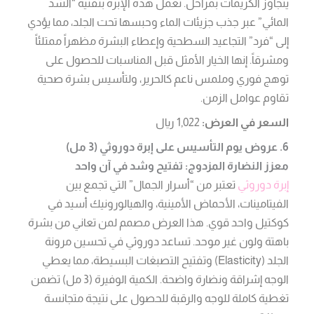
يتجاوز الكريمات بمراحل. تعمل هذه الإبرة بتقنية “الشد
المائي” عبر جذب جزيئات الماء وحبسها تحت الجلد، مما يؤدي
إلى “فرد” التجاعيد السطحية وإعطاء البشرة مظهراً ممتلئاً
ومشرقاً. إنها الخيار الأمثل قبل المناسبات للحصول على
توهج فوري وملمس ناعم كالحرير، ولتأسيس بشرة صحية
تقاوم عوامل الزمن.
السعر في العرض:
1,022 ريال
6. عروض يوم التأسيس على إبرة دوروثي (3 مل)
معزز النضارة المزدوج: تفتيح وشد في آن واحد
إبرة دوروثي
تعتبر من “أسرار الجمال” التي تجمع بين
الفيتامينات، الأحماض الأمينية، والهيالورونيك أسيد في
كوكتيل واحد قوي. هذا العرض مصمم لمن تعاني من بشرة
باهتة ولون غير موحد. تساعد دوروثي في تحسين مرونة
الجلد (Elasticity) وتفتيح التصبغات البسيطة، مما يعطي
الوجه إشراقة ونضارة واضحة. الكمية الوفيرة (3 مل) تضمن
تغطية كاملة للوجه والرقبة للحصول على نتيجة متجانسة