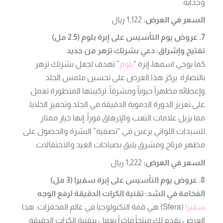
وجذابة.
السعر في العرض:
1,122 ريال
7. عروض يوم التأسيس على إبرة بلوم (2.5 مل)
تفتيح وإشراق: دعي بشرتك تزهر من جديد
كما يوحي اسمها، إبرة “
بلوم
” تهدف لجعل بشرتك تزهر
بالنضارة. يركز هذا العرض على تحسين ملمس الجلد
وإعطائه مظهراً حيوياً ومشرقاً. تركيبتها المتطورة تعمل
على تعزيز الدورة الدموية الدقيقة في الجلد وتحفيز الخلايا،
مما يزيل علامات التعب والإرهاق فوراً. إنها خيار ممتاز
للسيدات اللواتي يرغبن في “تصفية” البشرة والحصول على
مظهر مرتاح ومشرق يليق بصباحات العيد والاحتفالات.
السعر في العرض:
1,222 ريال
8. عروض يوم التأسيس على إبرة سفيرا (3 مل)
الفخامة في الشد: تقنية الكرات الدقيقة لرفع الوجه
سفيرا
(Sfera) هي قمة التكنولوجيا في عالم المحفزات. هذا
العرض يقدم لكِ منتجاً فاخراً يعمل بتقنية الكرات الدقيقة