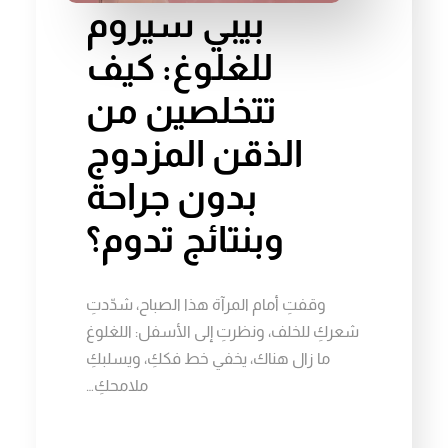
بيبي سيروم
للغلوغ: كيف
تتخلصين من
الذقن المزدوج
بدون جراحة
وبنتائج تدوم؟
وقفتِ أمام المرآة هذا الصباح، شدّدتِ
شعركِ للخلف، ونظرتِ إلى الأسفل: اللغلوغ
ما زال هناك، يخفي خط فككِ، ويسلبكِ
ملامحكِ…