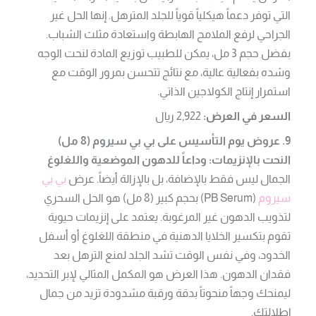
التي توفر دعماً هيكلياً قوياً للجلد المترهل. إنها الحل غير
الجراحي لرفع الملامح الهابطة واستعادة مثلث الشباب.
بفضل حجم 3 مل، يمكن للطبيب توزيع المادة لنحت الوجه
وشده بفعالية عالية، مع نتائج تتحسن بمرور الوقت مع
استمرار إنتاج الكولاجين الذاتي.
السعر في العرض:
2,922 ريال
9. عروض يوم التأسيس على بي بي سيروم (8 مل)
النحت بالإنزيمات: وداعاً للدهون الموضعية واللغلوغ
الجمال ليس فقط بالإضافة، بل بالإزالة أيضاً. عرض
بي بي
سيروم
(PB Serum) بحجم كبير (8 مل) هو الحل السحري
لتذويب الدهون غير المرغوبة. يعتمد على إنزيمات حيوية
تقوم بتكسير الخلايا الدهنية في منطقة اللغلوغ أو أسفل
الخدود، وفي نفس الوقت تشد الجلد لمنع الترهل بعد
فقدان الدهون. هذا العرض هو المكمل المثالي لإبر التحديد،
ليمنحك وجهاً منحوتاً بدقة ورقبة مشدودة تزيد من جمال
إطلالتك.