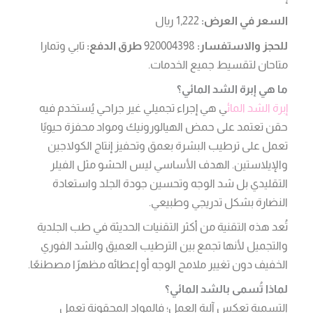
السعر في العرض:
1,222 ريال
للحجز والاستفسار:
920004398
طرق الدفع:
تابي وتمارا
متاحان لتقسيط جميع الخدمات.
ما هي إبرة الشد المائي؟
إبرة الشد المائ
ي هي إجراء تجميلي غير جراحي يُستخدم فيه
حقن تعتمد على حمض الهيالورونيك ومواد محفزة حيويًا
تعمل على ترطيب البشرة بعمق وتحفيز إنتاج الكولاجين
والإيلاستين. الهدف الأساسي ليس الحشو مثل الفيلر
التقليدي بل شد الوجه وتحسين جودة الجلد واستعادة
النضارة بشكل تدريجي وطبيعي.
تُعد هذه التقنية من أكثر التقنيات الحديثة في طب الجلدية
والتجميل لأنها تجمع بين الترطيب العميق والشد الفوري
الخفيف دون تغيير ملامح الوجه أو إعطائه مظهرًا مصطنعًا.
لماذا تُسمى بالشد المائي؟
التسمية تعكس آلية العمل؛ فالمواد المحقونة تعمل