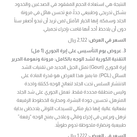
النتيجة هي استعادة الحجم المفقود في الصدغين والخدود
بشكل تدريجي وطبيعي جداً، مع تحسن هائل في مرونة
الجلد وسمكه. إنها الخيار الأمثل لمن تريد أن تبدو أصغر سناً
دون أن يلاحظ أحد أنها قامت بإجراء تجميلي.
السعر في العرض:
2,122 ريال
3. عروض يوم التأسيس على إبرة الجوري (1 مل)
التقنية الكورية لشد الوجه بالكامل: مرونة ونعومة الحرير
إبرة الجوري (Gouri) تمثل الجيل الجديد من تقنيات الشد
السائل (PCL). ما يميز هذا العرض هو قدرة المادة على
الانتشار السلس تحت الجلد لتعالج الوجه ككتلة واحدة
وليس منطقة محددة فقط. تعمل الجوري على شد الجلد
المترهل، تحسين جودة البشرة، ومحاربة الخطوط الرفيعة
بفعالية عالية. إنها خيار مثالي للسيدات اللواتي يلاحظن بداية
ترهل ويرغبن في إجراء وقائي وعلاجي يمنح الوجه “رفعة”
طبيعية ونضارة ملحوظة تدوم طويلاً.
السعر في العرض:
1,222 ريال