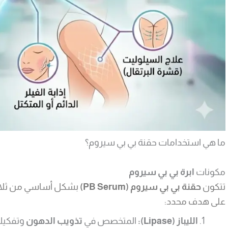
ما هي استخدامات حقنة بي بي سيروم؟
مكونات
ابرة بي بي سيروم
تتكون
حقنة بي بي سيروم (PB Serum)
بشكل أساسي من ثلاثة
على هدف محدد:
الليباز (Lipase):
المتخصص في
تذويب الدهون
وتفكيك ا