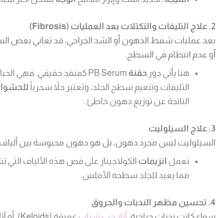
2. علاج التليفات والتكتلات بعد العمليات (Fibrosis)
بعد عمليات شفط الدهون أو الشد الجراحي، قد تعاني بعض ال
أو عدم انتظام في السطح.
هنا يأتي دور
حقنة
PB Serum كمنقذ حقيقي. فهي الخيار الأول عالمياً و
التليفات وتنعيم سطح الجلد، وتعتبر حلاً سحرياً
للحشوا
الناتجة عن توزيع دهون خاطئ.
3. علاج السيلوليت
السيلوليت ليس مجرد دهون، بل هو دهون محبوسة بين ألياف 
تعمل
انزيمات
الكولاجيناز على قص هذه الألياف التي تشد 
مما يعيد للجلد سطحه الأملس.
4. تحسين مظهر الندبات والحروق
سواء كانت ندبات جراحية،
آثار حب شباب
عميقة (s