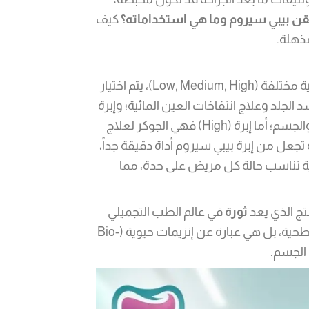
قن بيبي سيروم وما هي استخداماته؟
كيف
ذهلة.
مصطلح إبرة بيبي سيروم يشير في الواقع إلى ثلاثة خيارات علاجية مختلفة (Low, Medium, High)، يتم اختيار
شخيص الطبيب. إبرة (Low) تُستخدم لشد الجلد وعلاج انتفاخات العين المائية؛ وإبرة
(Medium) هي المتخصصة في حرق الدهون الموضعية للغلوغ والجسم؛ أما إبرة (High) فهي الجوكر لعلاج
 تجعل من إبرة بيبي سيروم أداة دقيقة جداً،
Cockt) لتفصيل خطة علاجية تناسب حالة كل مريض على حدة، مما
تج الذي يعد
ثورة
في عالم الطب التجميلي
ليست مجرد مستحضرات تجميل سطحية، بل هي عبارة عن إنزيمات حيوية (Bio-