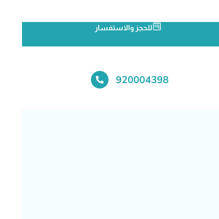
للحجز والاستفسار
920004398