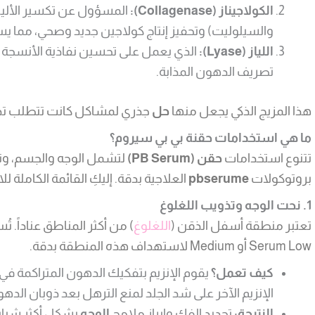
الكولاجيناز (Collagenase):
المسؤول عن تكسير الألياف
والسيلوليت) وتحفيز إنتاج كولاجين جديد وصحي، مما ي
اللياز (Lyase):
الذي يعمل على تحسين نفاذية الأنسجة 
تصريف الدهون المذابة.
هذا المزيج الذكي يجعل منها
حل
جذري لمشاكل كانت تتطلب تدخلا
ما هي استخدامات حقنة بي بي سيروم؟
تتنوع استخدامات
حقن (PB Serum)
لتشمل الوجه والجسم، وت
بروتوكولات
pbserume
العلاجية بدقة. إليكِ القائمة الكاملة ل
1. نحت الوجه وتذويب اللغلوغ
تعتبر منطقة أسفل الذقن (
اللغلوغ
) من أكثر المناطق عناداً. ت
Serum Low أو Medium لاستهداف هذه المنطقة بدقة.
كيف تعمل؟
يقوم الإنزيم بتفكيك الدهون المتراكمة ف
الإنزيم الآخر على شد الجلد لمنع الترهل بعد ذوبان الدهو
النتيجة:
تحديد الفك وإبراز ملامح
الوجه
بشكل أكثر شباباً