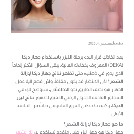
rasha
أغسطس 4, 2026
بعد اتخاذكِ قرار البدء برحلة
الليزر باستخدام جهاز ديكا
(DEKA) المعروف بكفاءته العالية، يبقى السؤال الأكثر إلحاحاً
الذي يدور في ذهنكِ:
متى تظهر نتائج جهاز ديكا لإزالة
الشعر؟
لأن الانتظار قد يكون مقلقاً، ولأن فهم آلية عمل
الجهاز هو نصف الطريق نحو الاطمئنان، سنوضح لكِ في
السطور القادمة الجدول الزمني الدقيق لظهور
نتائج ليزر
الديكا،
وكيف تلاحظين الفرق الملموس بدايةً من الجلسة
الأولى
ما هو جهاز ديكا لإزالة الشعر؟
جهاز ديكا هو جهاز ليزر طبي متقدم يُستخدم ل
إزالة الشعر