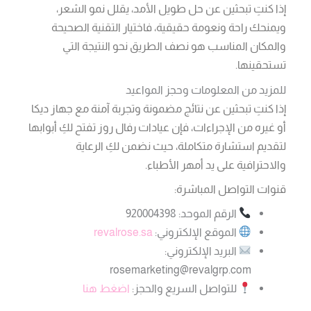
إذا كنتِ تبحثين عن حل طويل الأمد، يقلل نمو الشعر،
ويمنحك راحة ونعومة حقيقية، فاختيار التقنية الصحيحة
والمكان المناسب هو نصف الطريق نحو النتيجة التي
تستحقينها.
للمزيد من المعلومات وحجز المواعيد
إذا كنتِ تبحثين عن نتائج مضمونة وتجربة آمنة مع جهاز ديكا
أو غيره من الإجراءات، فإن عيادات رفال روز تفتح لكِ أبوابها
لتقديم استشارة متكاملة، حيث نضمن لكِ الرعاية
والاحترافية على يد أمهر الأطباء.
قنوات التواصل المباشرة:
الرقم الموحد: 920004398
الموقع الإلكتروني:
revalrose.sa
البريد الإلكتروني:
rosemarketing@revalgrp.com
للتواصل السريع والحجز:
اضغط هنا