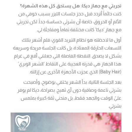
تجربتي مع جهاز ديكا: هل يستحق كل هذه الشهرة؟
كنت دائماً أتردد قبل حجز جلسات الليزر بسبب خوفي من
الألم أو الحروق، خاصة أن بشرتي حساسة جداً. لكن تجربتي
مع جهاز ‘ديكا’ كانت مختلفة تماماً ومفاجئة لي.
أول ما لاحظته هو نظام التبريد القوي؛ فلم أشعر بتلك
اللسعات الحارقة المعتادة، بل كانت الجلسة مريحة وسريعة
بشكل لا يصدق. النقطة الفاصلة التي جعلتني أقع في غرام
هذا الجهاز هي قدرته العجيبة على التقاط ‘الشعر الوبري’
(Baby Hair) الذي عجزت الأجهزة الأخرى عن إزالته.
بعد الجلسة الثانية، بدأ الشعر يختفي بوضوح، وأصبحت
بشرتي ناعمة وصافية دون أي تهيج. بصراحة، ديكا لم يوفر
عليّ الوقت والجهد فقط، بل منحني ثقة كبيرة بملمس
بشرتي.