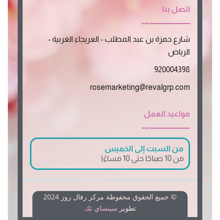
اتصل بنا
شارع حمزة بن عبد المطلب - العريجاء الغربية -
الرياض
920004398
rosemarketing@revalgrp.com
مواعيد العمل
من السبت إلى الخميس
من 10 صباحًا حتى 10 مساءًا
© جميع الحقوق محفوظة مركز رفال روز 2024
تطوير
سينساي تك