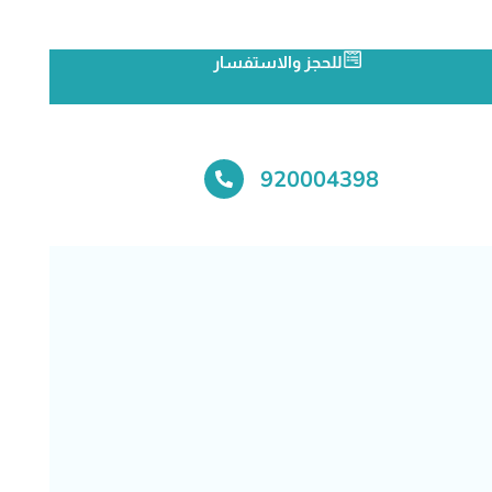
للحجز والاستفسار
920004398