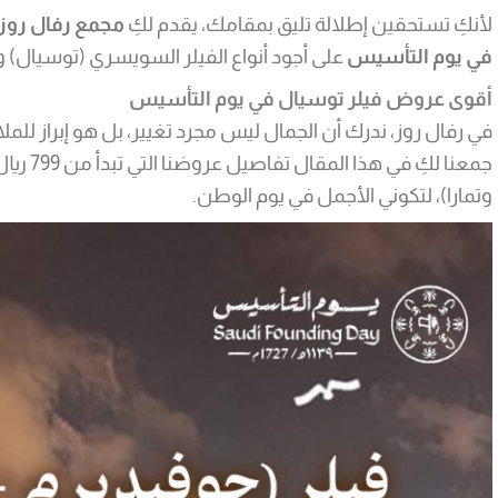
لأنكِ تستحقين إطلالة تليق بمقامك، يقدم لكِ
مجمع رفال روز
في يوم التأسيس
على أجود أنواع الفيلر السويسري (توسيال) و
أقوى عروض فيلر توسيال في يوم التأسيس
في رفال روز، ندرك أن الجمال ليس مجرد تغيير، بل هو إبراز للم
جمعنا لكِ
وتمارا)، لتكوني الأجمل في يوم الوطن.