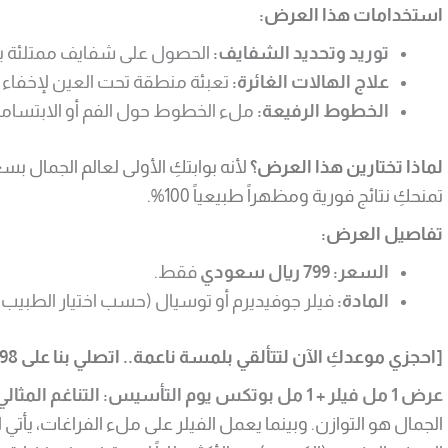
استخدامات هذا العرض:
توريد وتحديد الشفايف:
الحصول على شفايف ممتلئة بشكل طبي
علاج الهالات الغائرة:
تعبئة منطقة تحت العين لإخفاء ا
الخطوط الرفيعة:
ملء الخطوط حول الفم أو الابتسامة
لماذا تختارين هذا العرض؟
لأنه بوابتكِ الأولى لعالم الجمال ب
تمنحكِ نتائج فورية ومظهراً طبيعياً 100%.
تفاصيل العرض:
السعر:
799 ريال سعودي
فقط.
المادة:
فيلر جوفيديرم أو توسيال (حسب اختيار الطبيب وت
[احجزي موعدكِ الآن لتتألقي بلمسة ناعمة.. اتصلي بنا على 920004398]
عرض 1 مل فيلر + 1 مل بوتكس يوم التأسيس: التناغم المثالي (Mix & Match)
الجمال هو التوازن. وبينما يعمل الفيلر على ملء الفراغات، يأتي