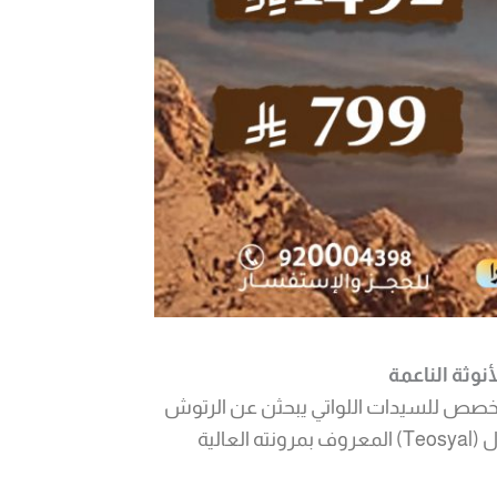
رض مخصص للسيدات اللواتي يبحثن عن الرتوش
الجمالية التي تزيد من الجاذبية دون مبالغة. 1 مل من فيلر توسيال (Teosyal) المعروف بمرونته العالية