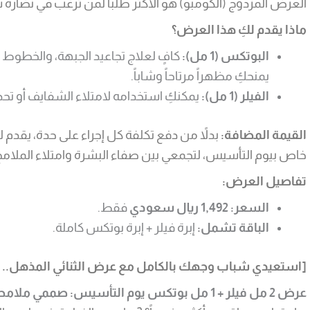
العرض المزدوج (الكومبو) هو الأكثر طلباً لمن ترغب في نضارة 
ماذا يقدم لكِ هذا العرض؟
البوتكس (1 مل):
كافٍ لعلاج تجاعيد الجبهة، والخطوط ب
يمنحكِ مظهراً مرتاحاً وشاباً.
الفيلر (1 مل):
يمكنكِ استخدامه لامتلاء الشفايف أو تحدي
القيمة المضافة:
بدلاً من دفع تكلفة كل إجراء على حدة، يقدم ل
خاص بيوم التأسيس، لتجمعي بين صفاء البشرة وامتلاء الملام
تفاصيل العرض:
السعر:
1,492 ريال سعودي
فقط.
الباقة تشمل:
إبرة فيلر + إبرة بوتكس كاملة.
[استعيدي شباب وجهك بالكامل مع عرض الثنائي المذهل.. ا
عرض 2 مل فيلر + 1 مل بوتكس يوم التأسيس: صممي ملامحكِ بدقة