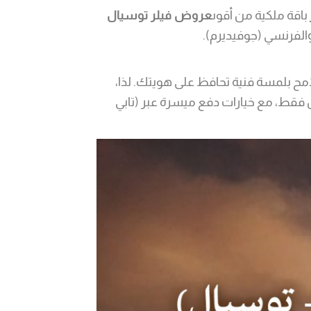
باقة ملكية من أقوى
عروض فيلر توسيال
الفرنسي (جوفيديرم).
لامح بلمسة فنية تحافظ على هويتك. لذا،
 في هذا المقال تفاصيل عروضنا التي تبدأ من 799 ريال فقط، مع خيارات دفع ميسرة عبر (تابي