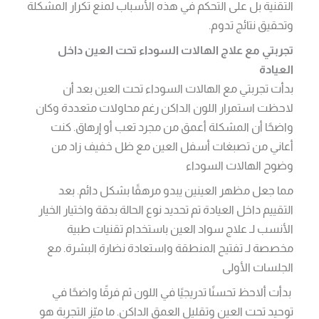
التقنية بل على التحكم في هذه الأسباب لمنع تكرار المشكلة
وتحقيق نتائج تدوم.
تجربتي مع علاج الهالات السوداء تحت العين داخل
العيادة
بدأت تجربتي مع الهالات السوداء تحت العين بعد أن
لاحظت استمرار اللون الداكن رغم محاولات متعددة وكان
واضحًا أن المشكلة أعمق من مجرد تعب أو إرهاق. كنت
أعاني من تصبغات أسفل العين مع ظل خفيف زاد من
وضوح الهالات السوداء
مما جعل مظهر العينين يبدو مرهقًا بشكل دائم. بعد
التقييم داخل العيادة تم تحديد نوع الحالة بدقة واختيار الخيار
الأنسب لـ علاج سواد العين باستخدام تقنيات طبية
مخصصة لـ تفتيح المنطقة واستعادة نضارة البشرة. مع
الجلسات الأولى
بدأت ألاحظ تحسنًا تدريجيًا في اللون ثم فرقًا واضحًا في
توحيد تحت العين وتقليل العمق الداكن. ما ميّز التجربة هو