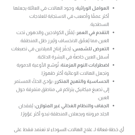
العوامل الوراثية:
وجود الهالات في العائلة يجعلها
أكثر عمقًا وأصعب في الاستجابة للعلاجات
السطحية.
التقدم في العمر:
يُقلّل الكولاجين والدهون تحت
العين مما يُعمّق الانخساف ويُبرز ظل المنطقة.
التعرض للشمس:
يُحفّز إنتاج الميلانين في تصبغات
أسفل العين خاصةً في البشرة الداكنة.
اضطرابات النوم المزمنة:
تُوسّع الأوعية الدموية
وتجعل الهالات الوعائية أكثر ظهورًا.
الحساسية والتهيج المتكرر:
يؤدي الحكّ المستمر
إلى تصبغ ميكانيكي يتراكم في مناطق متفرقة حول
العين.
الجفاف والنظام الغذائي غير المتوازن:
يُفقدان
الجلد مرونته ويجعلان المنطقة تبدو أكثر غؤورًا.
أي خطة فعالة لـ علاج الهالات السوداء لا تعتمد فقط على