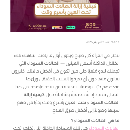
rasha
أغسطس 4, 2026
تنظر في المرآة كل صباح ويكون أول ما يلفت انتباهك تلك
الظلال الداكنة أسفل العينين —
الهالات السوداء
التي
تجعلك تبدو مُتعبًا حتى حين تكون في أفضل حالاتك. كثيرون
يعانون منها دون أن يعرفوا السبب الحقيقي وراءها
وبعضهم جرّب وصفات عديدة دون نتيجة واضحة. في هذا
المقال ستجد إجابةً حقيقيةً وشاملةً حول
كيفية إزالة
الهالات السوداء تحت العين
بأسرع وقت بدءًا من فهم
سببها وصولًا إلى أفضل طرق العلاج.
ما هي الهالات السوداء ؟
الهالات السوداء
هي تلك المساحة الداكنة التي تظهر تحت