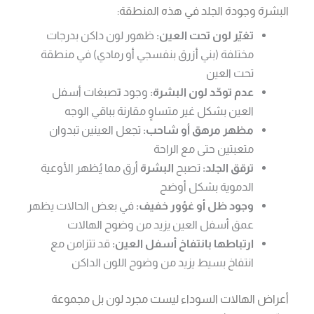
البشرة وجودة الجلد في هذه المنطقة:
تغيّر لون تحت العين:
ظهور لون داكن بدرجات
مختلفة (بني أزرق بنفسجي أو رمادي) في منطقة
تحت العين
عدم توحّد لون البشرة:
وجود
ت
صبغات أسفل
العين بشكل غير متساوٍ مقارنة بباقي الوجه
مظهر مرهق أو شاحب:
تجعل العينين تبدوان
متعبتين حتى مع الراحة
ترقق الجلد:
تصبح
البشرة
أرق مما يُظهر الأوعية
الدموية بشكل أوضح
وجود ظل أو غؤور خفيف:
في بعض الحالات يظهر
عمق أسفل العين يزيد من وضوح الهالات
ارتباطها بانتفاخ أسفل العين:
قد تتزامن مع
انتفاخ بسيط يزيد من وضوح اللون الداكن
أعراض الهالات السوداء ليست مجرد لون بل مجموعة