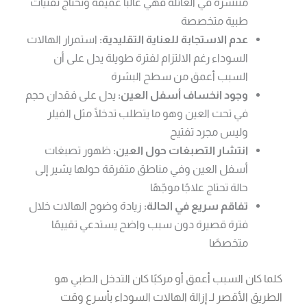
منتشرة في العائلة فهي غالبًا عميقة وتحتاج تقنيات
طبية متخصصة
عدم الاستجابة للعناية التقليدية:
استمرار الهالات
السوداء رغم الالتزام لفترة طويلة يدل على أن
السبب أعمق من سطح البشرة
وجود انخساف أسفل العين:
يدل على فقدان حجم
في تحت العين وهو ما يتطلب تدخلًا مثل الفيلر
وليس مجرد تفتيح
انتشار التصبغات حول العين:
ظهور تصبغات
أسفل العين وفي مناطق متفرقة حولها يشير إلى
حالة تحتاج علاجًا موجّهًا
تفاقم سريع في الحالة:
زيادة وضوح الهالات خلال
فترة قصيرة دون سبب واضح يستدعي تقييمًا
متخصصًا
كلما كان السبب أعمق أو مركبًا كان التدخل الطبي هو
الطريق الأقصر لـ إزالة الهالات السوداء بأسرع وقت