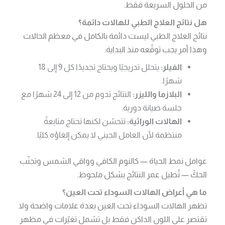
من الحلول السريعة فقط.
هل نتائج العلاج الطبي للهالات دائمة؟
نتائج العلاج الطبي ليست دائمة بالكامل في معظم الحالات
وهذا أمر يجب توقّعه منذ البداية:
الفيلر:
يتحلل تدريجيًا ويحتاج تجديدًا كل 9 إلى 18
شهرًا.
البلازما والليزر:
النتائج تدوم من 12 إلى 24 شهرًا مع
جلسة صيانة دورية.
الهالات الوراثية:
تتحسّن لكنها تحتاج متابعةً
منتظمة لأن العامل الجيني لا يمكن إلغاؤه كليًا.
عوامل نمط الحياة — كالنوم الكافي وواقي الشمس وتجنّب
الحكّ — تُطيل عمر النتائج بشكل ملحوظ.
ما هي أعراض الهالات السوداء تحت العين؟
تظهر الهالات السوداء تحت العين بعدة علامات واضحة ولا
تقتصر على اللون الداكن فقط بل تشمل تغيّرات في مظهر