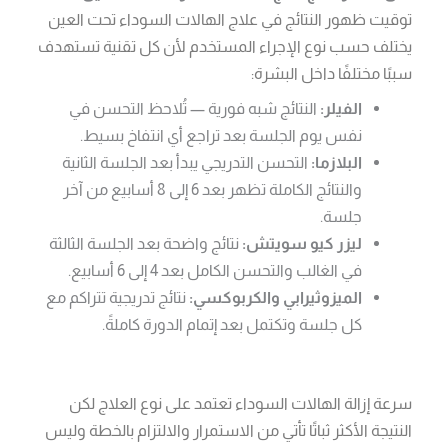
توقيت ظهور النتائج في علاج الهالات السوداء تحت العين
يختلف حسب نوع الإجراء المستخدم لأن كل تقنية تستهدف
سببًا مختلفًا داخل البشرة:
الفيلر:
النتائج شبه فورية — تُلاحظ التحسن في
نفس يوم الجلسة بعد تراجع أي انتفاخ بسيط.
البلازما:
التحسن التدريجي يبدأ بعد الجلسة الثانية
والنتائج الكاملة تظهر بعد 6 إلى 8 أسابيع من آخر
جلسة.
ليزر كيو سويتش:
نتائج واضحة بعد الجلسة الثالثة
في الغالب والتحسن الكامل بعد 4 إلى 6 أسابيع.
الميزوثيرابي والكربوكسي:
نتائج تدريجية تتراكم مع
كل جلسة وتكتمل بعد إتمام الدورة كاملةً.
سرعة إزالة الهالات السوداء تعتمد على نوع العلاج لكن
النتيجة الأكثر ثباتًا تأتي من الاستمرار والالتزام بالخطة وليس