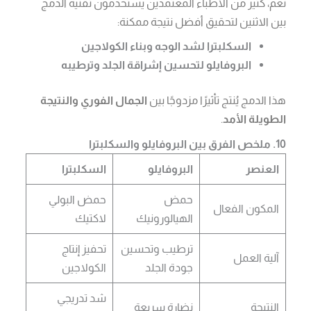
نعم، كثير من الأطباء المعتمدين يستخدمون تقنية الدمج
بين الاثنين لتحقيق أفضل نتيجة ممكنة:
السكلبترا لشد الوجه وبناء الكولاجين
البروفايلو لتحسين إشراقة الجلد وترطيبه
هذا الدمج يُنتج تأثيرًا مزدوجًا بين
الجمال الفوري والنتيجة
الطويلة الأمد
.
10. ملخص الفرق بين البروفايلو والسكلبترا
العنصر
البروفايلو
السكلبترا
حمض
حمض البولي
المكون الفعال
الهيالورونيك
لاكتيك
ترطيب وتحسين
تحفيز إنتاج
آلية العمل
جودة الجلد
الكولاجين
شد تدريجي
النتيجة
نضارة سريعة