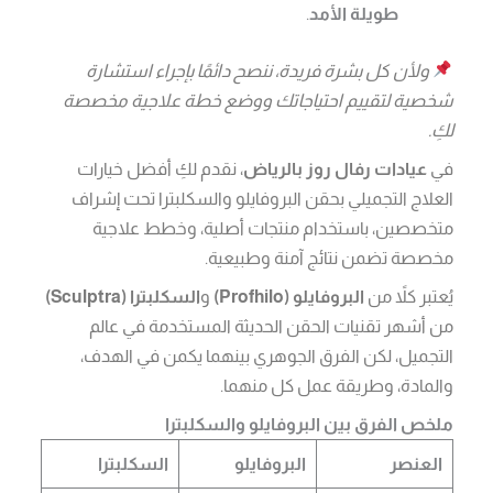
طويلة الأمد
.
ولأن كل بشرة فريدة، ننصح دائمًا بإجراء استشارة
شخصية لتقييم احتياجاتك ووضع خطة علاجية مخصصة
لكِ.
في
عيادات رفال روز بالرياض
، نقدم لكِ أفضل خيارات
العلاج التجميلي بحقن البروفايلو والسكلبترا تحت إشراف
متخصصين، باستخدام منتجات أصلية، وخطط علاجية
مخصصة تضمن نتائج آمنة وطبيعية.
يُعتبر كلاً من
البروفايلو (Profhilo)
و
السكلبترا (Sculptra)
من أشهر تقنيات الحقن الحديثة المستخدمة في عالم
التجميل، لكن الفرق الجوهري بينهما يكمن في الهدف،
والمادة، وطريقة عمل كل منهما.
ملخص الفرق بين البروفايلو والسكلبترا
العنصر
البروفايلو
السكلبترا