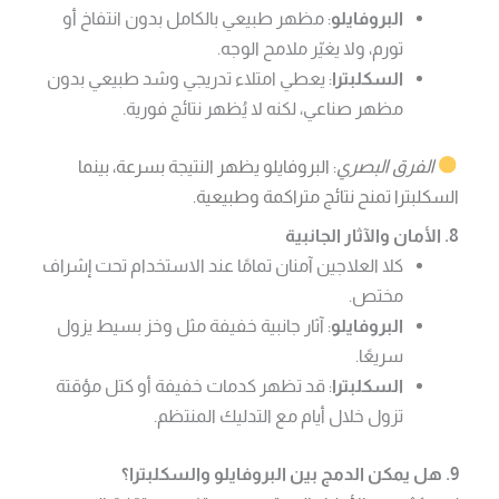
البروفايلو
: مظهر طبيعي بالكامل بدون انتفاخ أو
تورم، ولا يغيّر ملامح الوجه.
السكلبترا
: يعطي امتلاء تدريجي وشد طبيعي بدون
مظهر صناعي، لكنه لا يُظهر نتائج فورية.
الفرق البصري
: البروفايلو يظهر النتيجة بسرعة، بينما
السكلبترا تمنح نتائج متراكمة وطبيعية.
8. الأمان والآثار الجانبية
كلا العلاجين آمنان تمامًا عند الاستخدام تحت إشراف
مختص.
البروفايلو
: آثار جانبية خفيفة مثل وخز بسيط يزول
سريعًا.
السكلبترا
: قد تظهر كدمات خفيفة أو كتل مؤقتة
تزول خلال أيام مع التدليك المنتظم.
9. هل يمكن الدمج بين البروفايلو والسكلبترا؟