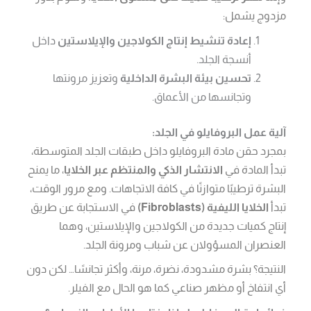
مزدوج يشمل:
إعادة تنشيط إنتاج الكولاجين والإيلاستين
داخل
أنسجة الجلد.
تحسين بيئة البشرة الداخلية
وتعزيز مرونتها
وتجانسها من الأعماق.
آلية عمل البروفايلو في الجلد:
بمجرد حقن مادة البروفايلو داخل طبقات الجلد المتوسطة،
تبدأ المادة في
الانتشار الذكي والمنتظم عبر الخلايا
، ما يمنح
البشرة ترطيبًا متوازنًا في كافة الاتجاهات. ومع مرور الوقت،
تبدأ
الخلايا الليفية (Fibroblasts)
في الاستجابة عن طريق
إنتاج كميات جديدة من الكولاجين والإيلاستين، وهما
العنصران المسؤولان عن شباب ومرونة الجلد.
النتيجة؟ بشرة مشدودة، نضرة، مرنة، وأكثر تجانسًا… لكن دون
أي انتفاخ أو مظهر صناعي كما هو الحال مع الفيلر.