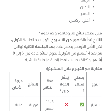
الرقبة
اليدين
الصدر
أعلى الركبتين
متى تظهر نتائج البروفايلو؟ وكم تدوم؟
النتائج تبدأ بالظهور
من الأسبوع الأول
بعد الجلسة الأولى،
لكن التأثير الأوضح يظهر عادة
بعد الجلسة الثانية
(والتي
تتم بعد 4 أسابيع من الأولى). تدوم النتائج عادة
من 6 إلى 9
أشهر
، وتختلف حسب نمط الحياة والعناية بالبشرة.
مقارنة مع الفيلر وحقن السكلبترا:
يعطي
يُحفّز
مدة
درجة
النوع
امتلاء
الكولا
النتائج
النتائج
الأمان
؟
جين؟
6–12
الفيلر
فورية
عالية
شهر