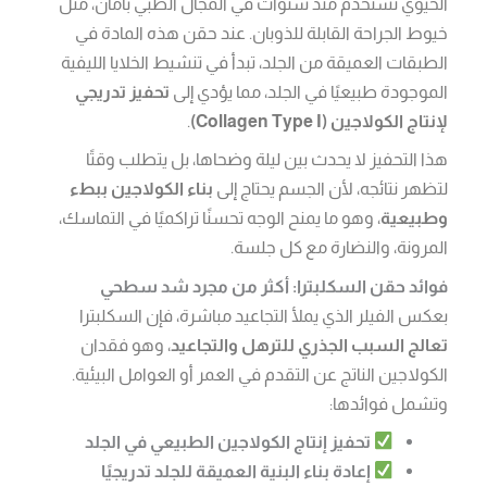
الحيوي تُستخدم منذ سنوات في المجال الطبي بأمان، مثل
خيوط الجراحة القابلة للذوبان. عند حقن هذه المادة في
الطبقات العميقة من الجلد، تبدأ في تنشيط الخلايا الليفية
الموجودة طبيعيًا في الجلد، مما يؤدي إلى
تحفيز تدريجي
لإنتاج الكولاجين (Collagen Type I)
.
هذا التحفيز لا يحدث بين ليلة وضحاها، بل يتطلب وقتًا
لتظهر نتائجه، لأن الجسم يحتاج إلى
بناء الكولاجين ببطء
وطبيعية
، وهو ما يمنح الوجه تحسنًا تراكميًا في التماسك،
المرونة، والنضارة مع كل جلسة.
فوائد حقن السكلبترا: أكثر من مجرد شد سطحي
بعكس الفيلر الذي يملأ التجاعيد مباشرة، فإن السكلبترا
تعالج السبب الجذري للترهل والتجاعيد
، وهو فقدان
الكولاجين الناتج عن التقدم في العمر أو العوامل البيئية.
وتشمل فوائدها:
تحفيز إنتاج الكولاجين الطبيعي في الجلد
إعادة بناء البنية العميقة للجلد تدريجيًا