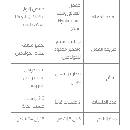
حمض
حمض البولي
الهيالورونيك
المادة الفعالة
لاكتيك (Poly-L-
(Hyaluronic
lactic Acid)
Acid)
ترطيب عميق
تحفيز مكثف
طريقة العمل
وتحفيز محدود
لإنتاج الكولاجين
للكولاجين
شد تدريجي
نضارة ولمعان
النتائج
وتحسن في
فوري
المرونة
2-3 جلسات
عدد الجلسات
2 جلسات غالباً
حسب الحالة
مدة النتائج
6 إلى 9 أشهر
18 إلى 24 شهراً