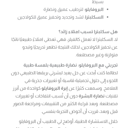
بسيط
البروفايلو
: لترطيب عميق ونضارة
السكلبترا
: لشد وتجديد وتحفيز عميق للكولاجين
هل سكلبترا تسبب امتلاء زائد؟
لا، السكلبترا لا تعمل كالفيلر، فهي تعطي امتلاءً طبيعيًا ناتجًا
عن تحفيز الكولاجين، لذلك النتيجة تظهر تدريجيًا وتبدو
متوازنة وغير مصطنعة.
تجربتي مع البروفايلو: نضارة طبيعية بلمسة طبية
لطالما كنت أبحث عن حل يعيد لبشرتي بريقها الطبيعي دون
اللجوء إلى حلول تجميلية قاسية أو تغييرات جذرية في
الملامح. وسمعت كثيرًا عن
إبرة البروفايلو
كواحدة من أبرز
تقنيات
نضارة البشرة
دون أن تُسبب انتفاخات أو تغييرات
مصطنعة. وبعد قراءة الكثير من التقييمات ومراجعة الصور
قبل وبعد، قررت أن أخوض التجربة بنفسي.
خلال الاستشارة الطبية، أوضح لي الطبيب أن البروفايلو