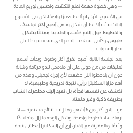
— وهي خطوة مهمة لمنع التكتلات وتحسين توزيع المادة.
في الأسبوع الأول لم ألحظ تغييرًا واضحًا، لكن في الأسبوع
الثالث بدأت ألاحظ أن شكل وجهي
أصبح أكثر تماسكًا،
والخطوط حول الفم خفّت، والجلد بدا ممتلئًا بشكل
طبيعي
، وكأنني استعَدت الحجم الذي فقدته تدريجيًا على
مدار السنوات.
بعد الجلسة الثانية، أصبح الفرق أكثر وضوحًا، وبدأت أسمع
تعليقات من من حولي على أن ملامحي تبدو مرتاحة وشابة
دون أن يلاحظوا أنني خضعت لأي إجراء تجميلي. وهذه من
أهم مزايا السكلبترا برأيي:
نتيجة تدريجية وطبيعية، لا
تكشف عن نفسها فجأة، بل تعيد إليك مظهرك الشاب
بطريقة ذكية وغير ملفتة
.
مرت الآن أكثر من 6 أشهر، وما زالت النتائج مستمرة — لا
ترهلات، لا خطوط واضحة، وشكل الوجه ما زال متماسكًا
وأنيقًا. وبالمقارنة مع الفيلر، أرى أن السكلبترا أعطتني نتيجة