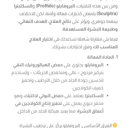
ومن بين هذه التقنيات،
البروفايلو (Profhilo)
و
السكلبترا
(Sculptra)
يلمعان كخيارات فعالة وآمنة، لكن الاختلاف
بينهما جوهري، ويؤثر على
نتائج العلاج، الهدف النهائي،
وطبيعة البشرة المستهدفة
.
فيما يلي مقارنة شاملة تساعدك في
اختيار العلاج
المناسب لك
وفق احتياجات بشرتك.
1. المادة الفعالة
البروفايلو
: يحتوي على
حمض الهيالورونيك النقي
بتركيز مزدوج – عالي ومنخفض الجزيئات – ويُستخدم
لتحسين جودة الجلد من خلال الترطيب وتحفيز
خفيف للكولاجين.
السكلبترا
: يعتمد على
حمض البولي لاكتيك
، وهو
محفز حيوي يعمل على
تحفيز إنتاج الكولاجين في
أعماق البشرة
، مما يعيد هيكلة الجلد من الداخل.
الفرق الأساسي
: البروفايلو يركّز على ترطيب البشرة