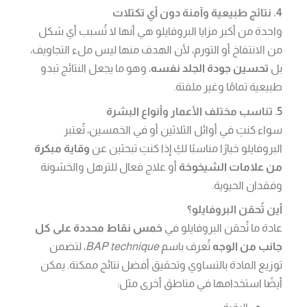
4. نتائج طبيعية وآمنة دون أي تكتلات
واحدة من أكبر مزايا البروفايلو هي أنها لا تُسبب أي شكل
من الانتفاخ أو التورم، لأن الهدف منها ليس ملء التجاويف،
بل
تحسين جودة الجلد نفسه
، وهو ما يجعل النتائج تبدو
طبيعية تمامًا وغير ملفتة.
5. تناسب مختلف الأعمار وأنواع البشرة
سواء كنتِ في أوائل الثلاثين أو في الخمسين، تُعتبر
البروفايلو خيارًا مناسبًا لكِ إذا كنتِ تبحثين عن
وقاية مبكرة
من علامات الشيخوخة
أو علاج فعال للترهل والخشونة
وفقدان الحيوية.
أين تُحقن البروفايلو؟
عادة ما تُحقن البروفايلو في
خمس نقاط محددة على كل
جانب من الوجه
تُعرف باسم
BAP technique
، لتضمن
توزيع المادة بالتساوي وتحقيق أفضل نتائج ممكنة. يمكن
أيضًا استخدامها في مناطق أخرى مثل: