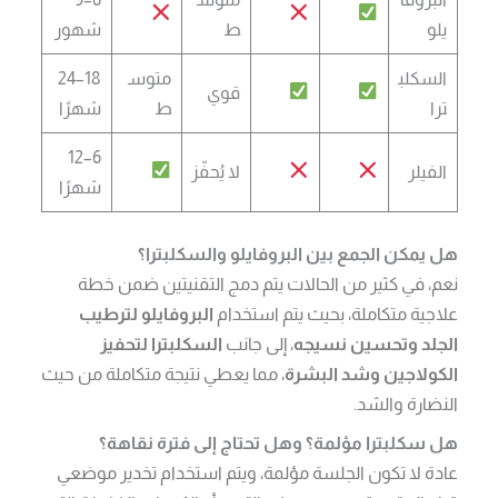
يلو
ط
شهور
السكلب
متوس
18–24
قوي
ترا
ط
شهرًا
6–12
الفيلر
لا يُحفّز
شهرًا
هل يمكن الجمع بين البروفايلو والسكلبترا؟
نعم، في كثير من الحالات يتم دمج التقنيتين ضمن خطة
علاجية متكاملة، بحيث يتم استخدام
البروفايلو لترطيب
الجلد وتحسين نسيجه
، إلى جانب
السكلبترا لتحفيز
الكولاجين وشد البشرة
، مما يعطي نتيجة متكاملة من حيث
النضارة والشد.
هل سكلبترا مؤلمة؟ وهل تحتاج إلى فترة نقاهة؟
عادة لا تكون الجلسة مؤلمة، ويتم استخدام تخدير موضعي