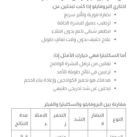
اختاري البروفايلو إذا كنتِ تبحثين عن:
نضارة فورية وتأثير سريع
ترطيب عميق للبشرة الجافة
مظهر شبابي ناعم بدون امتلاء
علاج خفيف بدون وقت تعافٍ طويل
أما السكلبترا فهي خياركِ الأمثل إذا:
تعانين من ترهل البشرة الواضح
ترغبين في نتائج طويلة الأمد
هدفك هو تحفيز الكولاجين وإعادة بناء الحجم
تبحثين عن شد تدريجي طبيعي
مقارنة بين البروفايلو والسكلبترا والفيلر
النضار
التحفي
الامتلا
مدة
النوع
الشد
ة
ز
ء
النتائج
البروفا
متوس
6–9