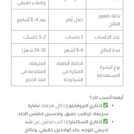
وامتلاء طبيعي
بداية ظهور
خلال أيام
بعد 4–8 أسابيع
النتائج
عدد الجلسات
2 جلسات
2–3 جلسات
مدة النتائج
6–9 أشهر
18–24 شهرًا
الجافة، الباهتة،
المترهلة،
نوع البشرة
المبكرة في
المتقدمة في
المستهدفة
الشيخوخة
فقد الحجم
أيهما أنسب لكِ؟
اختاري البروفايلو
إذا كان هدفك
نضارة
سريعة، ترطيب عميق، وتحسين ملمس الجلد
.
اختاري السكلبترا
إذا كنتِ تبحثين عن
شد
تدريجي للوجه، بناء كولاجين حقيقي، ونتائج