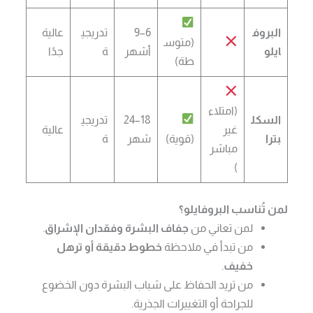
البروف
6–9
تدريجي
عالية
(متوس
ايلو
أشهر
ة
جدًا
طة)
(امتلاء
السكل
18–24
تدريجي
غير
عالية
بترا
(قوية)
شهر
ة
مباشر
)
لمن تُناسب البروفايلو؟
لمن تعاني من
جفاف البشرة وفقدان الإشراق
.
من تبدأ في ملاحظة
خطوط دقيقة أو ترهل
خفيف
.
من تريد الحفاظ على شباب البشرة دون الخضوع
للجراحة أو التغييرات الجذرية.