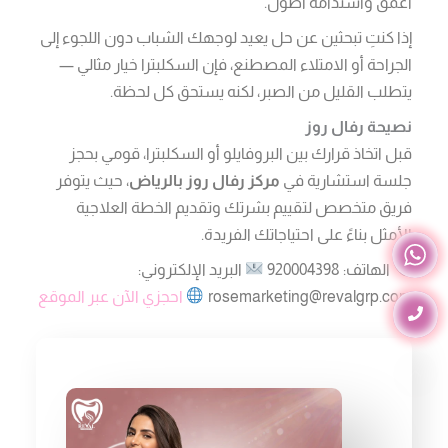
أعمق واستدامة أطول.
إذا كنتِ تبحثين عن حل يعيد لوجهك الشباب دون اللجوء إلى
الجراحة أو الامتلاء المصطنع، فإن السكلبترا خيار مثالي —
يتطلب القليل من الصبر، لكنه يستحق كل لحظة.
نصيحة رفال روز
قبل اتخاذ قرارك بين البروفايلو أو السكلبترا، قومي بحجز
جلسة استشارية في
مركز رفال روز بالرياض
، حيث يتوفر
فريق متخصص لتقييم بشرتك وتقديم الخطة العلاجية
الأمثل بناءً على احتياجاتك الفريدة.
الهاتف: 920004398
البريد الإلكتروني:
rosemarketing@revalgrp.com
احجزي الآن عبر الموقع