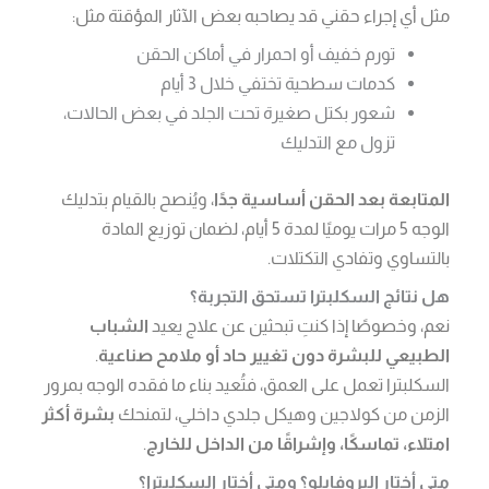
مثل أي إجراء حقني قد يصاحبه بعض الآثار المؤقتة مثل:
تورم خفيف أو احمرار في أماكن الحقن
كدمات سطحية تختفي خلال 3 أيام
شعور بكتل صغيرة تحت الجلد في بعض الحالات،
تزول مع التدليك
المتابعة بعد الحقن أساسية جدًا
، ويُنصح بالقيام بتدليك
الوجه 5 مرات يوميًا لمدة 5 أيام، لضمان توزيع المادة
بالتساوي وتفادي التكتلات.
هل نتائج السكلبترا تستحق التجربة؟
نعم، وخصوصًا إذا كنتِ تبحثين عن علاج يعيد
الشباب
الطبيعي للبشرة دون تغيير حاد أو ملامح صناعية
.
السكلبترا تعمل على العمق، فتُعيد بناء ما فقده الوجه بمرور
الزمن من كولاجين وهيكل جلدي داخلي، لتمنحك
بشرة أكثر
امتلاء، تماسكًا، وإشراقًا من الداخل للخارج
.
متى أختار البروفايلو؟ ومتى أختار السكلبترا؟