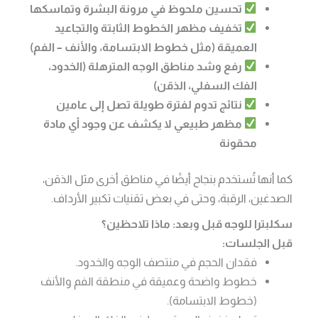
تحسين ملحوظ في مرونة البشرة وتماسكها
تخفيف مظهر الخطوط الثابتة والتجاعيد
العميقة (مثل خطوط الابتسامة، والأنف – الفم)
رفع وشد مناطق الوجه المترهلة (الخدود،
الفك السفلي، الذقن)
نتائج تدوم لفترة طويلة تصل إلى عامين
مظهر طبيعي لا يكشف عن وجود أي مادة
محقونة
كما أنها تُستخدم بنجاح أيضًا في مناطق أخرى مثل الذقن،
الصدغين، الرقبة، وحتى في بعض تقنيات تكبير الأرداف.
سكلبترا للوجه قبل وبعد: ماذا تلاحظين؟
قبل الجلسات:
فقدان الحجم في منتصف الوجه والخدود.
خطوط واضحة وعميقة في منطقة الفم والأنف
(خطوط الابتسامة).