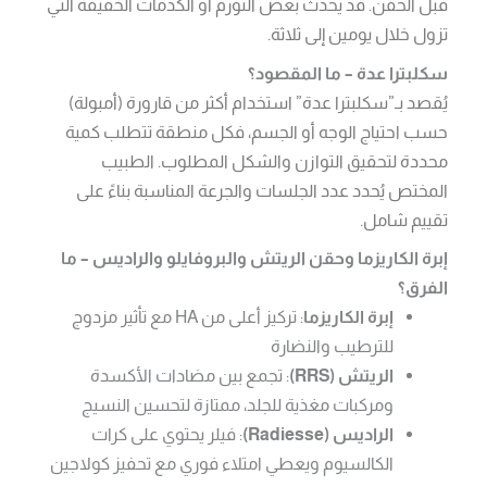
قبل الحقن. قد يحدث بعض التورم أو الكدمات الخفيفة التي
تزول خلال يومين إلى ثلاثة.
سكلبترا عدة – ما المقصود؟
يُقصد بـ”سكلبترا عدة” استخدام أكثر من قارورة (أمبولة)
حسب احتياج الوجه أو الجسم، فكل منطقة تتطلب كمية
محددة لتحقيق التوازن والشكل المطلوب. الطبيب
المختص يُحدد عدد الجلسات والجرعة المناسبة بناءً على
تقييم شامل.
إبرة الكاريزما وحقن الريتش والبروفايلو والراديس – ما
الفرق؟
إبرة الكاريزما
: تركيز أعلى من HA مع تأثير مزدوج
للترطيب والنضارة
الريتش (RRS)
: تجمع بين مضادات الأكسدة
ومركبات مغذية للجلد، ممتازة لتحسين النسيج
الراديس (Radiesse)
: فيلر يحتوي على كرات
الكالسيوم ويعطي امتلاء فوري مع تحفيز كولاجين