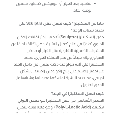
مناسبة بعد الفيلر أو البوتوكس كخطوة تحسين
نوعية الجلد.
ماذا عن السكلبترا؟ كيف تعمل حقن Sculptra على
تجديد شباب الوجه؟
حقن السكلبترا (Sculptra)
تُعد من أكثر تقنيات الحقن
الحيوي تطورًا في عالم تجميل البشرة، وهي تختلف تمامًا عن
الحشوات التجميلية التقليدية مثل الفيلر أو حمض
الهيالورونيك. فبدلًا من منح الامتلاء الفوري، تعتمد
السكلبترا على
آلية بيولوجية ذكية تعمل من داخل الجلد
عبر تحفيز الجسم على إنتاج الكولاجين الطبيعي بشكل
تدريجي، مما يعيد للبشرة تماسكها وحيويتها وشبابها على
المدى الطويل.
كيف تعمل السكلبترا في الجلد؟
العنصر الأساسي في حقن السكلبترا هو
حمض البولي
لاكتيك (Poly-L-Lactic Acid)
، وهو مادة قابلة للتحلل