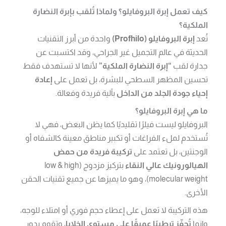
كيف تعمل إبرة البروفايلو؟ ولماذا تُلقب بإبرة النضارة
الملكية؟
تُعد
إبرة البروفايلو (Profhilo)
واحدة من أبرز التقنيات
الحديثة في عالم التجميل غير الجراحي، وقد اكتسبت عن
جدارة لقب
“إبرة النضارة الملكية”
لأنها لا تستهدف فقط
تحسين المظهر السطحي للبشرة، بل تعمل على
إعادة
إحياء جودة الجلد من الداخل
بآلية فريدة وفعالة.
ما هي إبرة البروفايلو؟
البروفايلو ليست فيلرًا تقليديًا كما يظن البعض، فهي لا
تُستخدم لملء الفراغات أو تكبير مناطق معينة كالشفاه أو
الوجنتين، بل تعتمد على
تركيبة فريدة من حمض
الهيالورونيك عالي النقاء
بتركيز مزدوج (low & high
molecular weight)، وهو ما يميزها عن جميع تقنيات الحقن
الأخرى.
هذه التركيبة لا تعمل على إعطاء حجم فوري أو امتلاء للوجه،
وإنما
تُحفّز ترطيبًا عميقًا على مستوى الخلايا
، وتقوم بدور