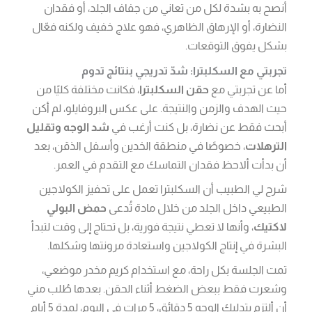
أنصح به بشدة لكل من تعاني من جفاف الجلد، أو فقدان
النضارة، أو الإرهاق الظاهري، فهو علاج خفيف ولكنه فعّال
بشكل يفوق التوقعات.
تجربتي مع السكلبترا: شدّ تدريجي بنتائج تدوم
أما عن تجربتي مع
حقن السكلبترا
، فكانت مختلفة كليًا من
حيث الهدف والزمن والنتيجة. على عكس البروفايلو، لم أكن
أبحث فقط عن نضارة، بل كنت أرغب في
شد الوجه وتقليل
الترهلات
، خصوصًا في منطقة الخدين وأسفل الذقن، بعد
أن بدأت ألاحظ فقدان التماسك مع التقدم في العمر.
شرح لي الطبيب أن السكلبترا تعمل على تحفيز الكولاجين
الطبيعي داخل الجلد من خلال مادة تُدعى
حمض البولي
لاكتيك
، وأنها لا تعطي نتيجة فورية، بل تحتاج إلى وقت لتبدأ
البشرة في إنتاج الكولاجين واستعادة مرونتها وشكلها.
تمت الجلسة بكل راحة، مع استخدام كريم مخدر موضعي،
وشعرت فقط ببعض الضغط أثناء الحقن. بعدها طُلب مني
أن ألتزم بتدليك الوجه 5 دقائق، 5 مرات في اليوم، لمدة 5 أيام