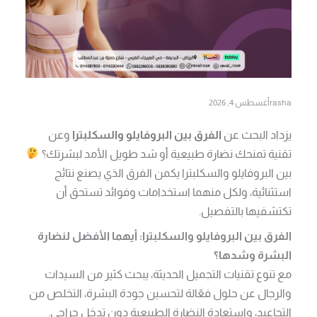
rasha
أغسطس 4, 2026
يزداد البحث عن
الفرق بين البروفايلو والسكلبترا
وعن
تقنية تمنحك نضارة طبيعية أو شد طويل الأمد لبشرتك؟
بين البروفايلو والسكلبترا يكمن الفرق الذي يصنع نتائج
استثنائية، ولكل منهما استخدامات وفوائد تستحق أن
تكتشفيها بالتفصيل.
الفرق بين البروفايلو والسكلبترا: أيهما الأفضل لنضارة
البشرة وشدها؟
مع تنوع تقنيات التجميل الحديثة، يبحث كثير من السيدات
والرجال عن حلول فعّالة لتحسين جودة البشرة، التخلص من
التجاعيد، واستعادة النضارة الطبيعية دون تدخل جراحي.