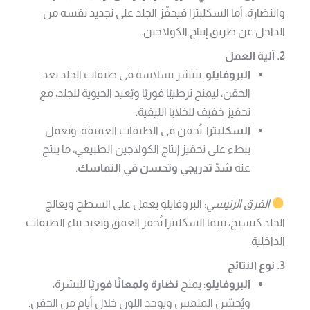
والنضارة، أما السكلبترا فيحفّز الجلد على تجديد نفسه من
الداخل عن طريق إنتاج الكولاجين.
2. آلية العمل
البروفايلو
: ينتشر بسلاسة في طبقات الجلد بعد
الحقن، ليمنح ترطيبًا فوريًا ويُعيد الحيوية للجلد، مع
تحفيز خفيف للخلايا الليفية.
السكلبترا
: تُحقن في الطبقات العميقة، وتعمل
ببطء على تحفيز إنتاج الكولاجين الطبيعي، ما ينتج
عنه
شدّ تدريجي وتحسن في التماسك
.
الفرق الرئيسي
: البروفايلو يعمل على السطح ويعالج
الجلد كنسيج، بينما السكلبترا تُحفز العمق وتعيد بناء الطبقات
الداخلية.
3. نوع النتائج
البروفايلو
: يمنح
نضارة ولمعانًا فوريًا
للبشرة،
ويُحسّن الملمس ويوحد اللون خلال أيام من الحقن.