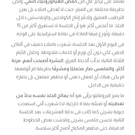
يعتمد على تركيز عالٍ من
حمض الهيالورونيك النقي
، ولكن
بطريقة مختلفة عن الفيلر؛ حيث لا يُعطي امتلاء، بل يعزز
الترطيب العميق ويُحفّز إنتاج الكولاجين والإيلاستين داخل
الجلد. ما أعجبني أكثر هو أن الجلسة لا تستغرق أكثر من 15
دقيقة، وتُوزع فيها المادة في نقاط استراتيجية على الوجه.
في اليوم الأول بعد الجلسة، شعرت بامتلاء خفيف في أماكن
الحقن، لكن دون أي تورم أو كدمات ملحوظة. وخلال الأيام
الثلاثة التالية، بدأت ألاحظ الفرق:
البشرة أصبحت أنعم، مرنة
أكثر، والملمس صار مخمليًا ومشرقًا
بطريقة لم أتوقعها.
لم يكن هناك أي لمعان دهني أو مظهر مفتعل، بل نضارة
حقيقية من الداخل.
ما يميز البروفايلو برأيي هو أنه
يعالج الجلد نفسه بدلًا من
تغطيته
أو تعبئته بمادة خارجية، لذا شعرت أنني استعدت
حيوية بشرتي كما كانت في بداية العشرينات. بعد الجلسة
الثانية، تحسن ملمس بشرتي وتلاشت بعض الخطوط
الدقيقة، حتى مظهر المكياج أصبح أكثر سلاسة.