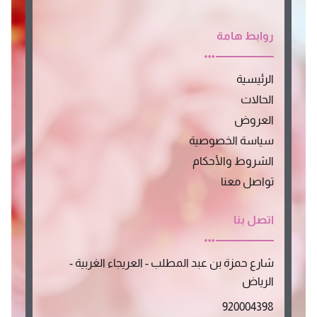
a
s
a
t
k
t
t
p
w
t
s
a
c
i
o
روابط هامة
a
g
h
t
k
p
r
a
t
الرئيسية
p
a
t
e
m
r
الحالات
العروض
سياسة الخصوصية
الشروط والأحكام
تواصل معنا
اتصل بنا
شارع حمزة بن عبد المطلب - العريجاء الغربية -
الرياض
920004398