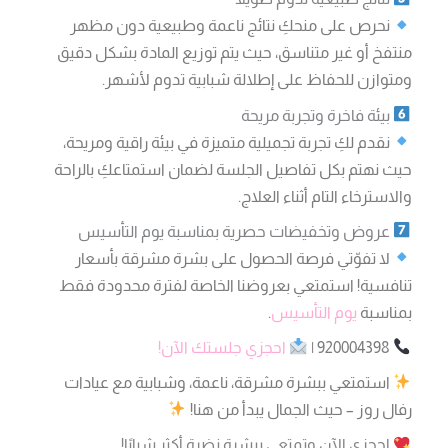
نحرص على منحكِ نتائج ناعمة وطبيعية دون مظهر
منتفخ أو غير متناسق، حيث يتم توزيع المادة بشكل دقيق
ومتوازن للحفاظ على إطلالة شبابية تدوم لأشهر.
بيئة فاخرة وتجربة مريحة
نقدم لكِ تجربة تجميلية متميزة في بيئة راقية ومريحة،
حيث نهتم بكل تفاصيل الجلسة لضمان استمتاعكِ بالراحة
والاسترخاء التام أثناء العلاج.
عروض وتخفيضات حصرية بمناسبة يوم التأسيس
لا تفوّتي فرصة الحصول على بشرة مشرقة بأسعار
تنافسية! استمتعي بعروضنا الخاصة لفترة محدودة فقط
بمناسبة
يوم التأسيس
.
920004398 |
احجزي جلستك الآن!
استمتعي ببشرة مشرقة، ناعمة، وشبابية مع عيادات
رفال روز – حيث الجمال يبدأ من هنا!
احجزي الآن وتمتعي ببشرة نضرة أكثر شبابًا!