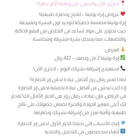
احجزي الآن واحصلي على إطلالة أكثر نضارة!
عروض إبرة يونيفا – تفتيح ونضارة طبيعية!
إبرة يونيفا مصممة خصيصًا لتوحيد لون البشرة وتفتيحها،
حيث تحتوي على مواد تساعد في التخلص من البقع الداكنة
والتصبغات، مما يمنحكِ بشرة مشرقة ومتجانسة.
العرض:
إبرة يونيفا 2 مل ونصف – 422 ريال
استعيدي إشراقة بشرتك اليوم – احجزي الآن!
لماذا تعتبر رفال روز أفضل عيادة لحقن إبر النضارة؟
إذا كنتِ تبحثين عن أفضل عيادة تجميلية لحقن إبر النضارة
في الرياض، فإن عيادات رفال روز هي الخيار الأمثل لكِ! نقدم
لكِ أعلى معايير الجودة والخبرة لضمان حصولكِ على نتائج
طبيعية وآمنة تعزز من إشراقة بشرتكِ ونضارتها.
إليكِ الأسباب التي تجعلنا الخيار الأول لحقن إبر النضارة:
أطباء متخصصون في التجميل والجلدية