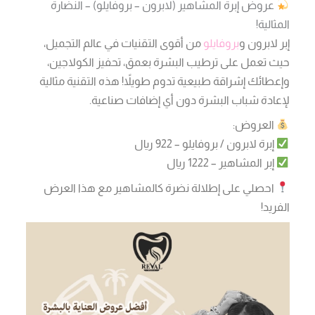
عروض إبرة المشاهير (لابرون – بروفايلو) – النضارة
المثالية!
إبر لابرون و
بروفايلو
من أقوى التقنيات في عالم التجميل،
حيث تعمل على ترطيب البشرة بعمق، تحفيز الكولاجين،
وإعطائك إشراقة طبيعية تدوم طويلاً! هذه التقنية مثالية
لإعادة شباب البشرة دون أي إضافات صناعية.
العروض:
إبرة لابرون / بروفايلو – 922 ريال
إبر المشاهير – 1222 ريال
احصلي على إطلالة نضرة كالمشاهير مع هذا العرض
الفريد!