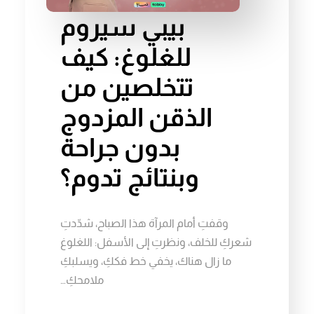
بيبي سيروم
للغلوغ: كيف
تتخلصين من
الذقن المزدوج
بدون جراحة
وبنتائج تدوم؟
وقفتِ أمام المرآة هذا الصباح، شدّدتِ
شعركِ للخلف، ونظرتِ إلى الأسفل: اللغلوغ
ما زال هناك، يخفي خط فككِ، ويسلبكِ
ملامحكِ…