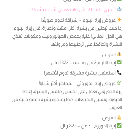
احجزي جلستك الآن واستعيدي شباب بشرتك!
عروض إبرة البلوم – إشراقة تدوم طويلاً!
إذا كنتِ تبحثين عن بشرة أكثر امتلاءً ونضارة، فإن إبرة البلوم
هي الحل المثالي! غنية بحمض الهيالورونيك ومكونات تغذي
البشرة وتحافظ على ترطيبها ومرونتها.
العرض:
إبرة البلوم 2 مل ونصف – 1322 ريال
استمتعي ببشرة مشرقة تدوم لأشهر!
عروض إبرة الدوروثي – لمظهر أكثر شبابًا!
إبرة الدوروثي تعمل على تحسين ملمس البشرة، إعادة
الحيوية، وتقليل التصبغات، مما يمنحكِ بشرة ناعمة خالية من
العيوب.
العرض:
إبرة الدوروثي 3 مل – 822 ريال