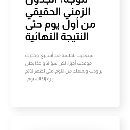
الزمني الحقيقي
من أول يوم حتى
النتيجة النهائية
استعديتِ للجلسة منذ أسابيع، وحجزتِ
موعدك أخيرًا، لكن سؤالًا واحدًا يظل
يراودك ويمنعك من النوم: متى تظهر نتائج
إبرة الكالسيوم…