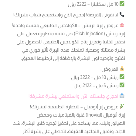
10 مل سكلبترا – 2222 ريال
لا تفوتي الفرصة! احجزي الآن واستعيدي شباب بشرتك!
عروض إبرة الريتش – الكولاجين الطبيعي بلمسة واحدة!
إبرة ريتش (Rich Injection) هي تقنية متطورة تعمل على
تحفيز الخلايا وتعزيز إنتاج الكولاجين الطبيعي للحصول على
بشرة ممتلئة وصحية. تمنحك هذه الإبرة تأثير فوري في
تفتيح وتوحيد لون البشرة بالإضافة إلى ترطيبها العميق.
العروض:
ريتش 10 مل – 3222 ريال
ريتش 5 مل – 2122 ريال
احجزي جلستك الآن واستمتعي ببشرة مشرقة!
عروض إبر أنوفيال – النضارة الطبيعية لبشرتك!
إبرة أنوفيال (Inovial) غنية بالفيتامينات وحمض
الهيالورونيك، مما يساعد على تحفيز تجديد خلايا البشرة، شد
الجلد، وتقليل التجاعيد الدقيقة، لتحصلي على بشرة أكثر