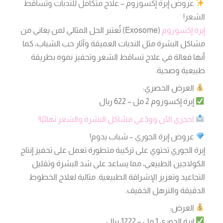
عروض إبرة إكسوزوم – علاج متكامل للندبات وتساقط
الشعر!
إبرة إكسوزوم
(Exosome) تُعتبر الحل المثالي لمن يعاني من
مشاكل البشرة مثل الندبات العميقة وآثار حب الشباب، كما
أنها فعالة في علاج تساقط الشعر وتحفيز نموه بطريقة
طبيعية وصحية.
العرض الحصري:
إبرة إكسوزوم 2 مل – 622 ريال
احجزي الآن وودّعي مشاكل البشرة والشعر نهائيًا!
عروض إبرة الجوري – شباب يدوم!
إبرة الجوري تحتوي على تركيبة متطورة تعمل على تحفيز إنتاج
الكولاجين الطبيعي، مما يساعد على شد البشرة وتقليل
التجاعيد وتعزيز الإشراقة الطبيعية. مثالية لعلاج الخطوط
الدقيقة والترهل الخفيف.
العرض:
إبرة الجوري 1 مل – 1222 ريال