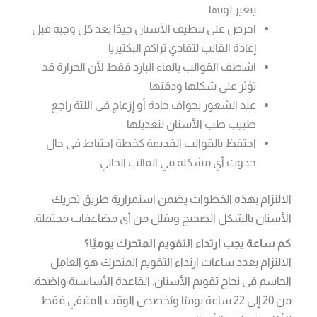
يتغير لونها
احرص على تنظيف الأسنان جيدًا بعد كل وجبة قبل
إعادة القالب لتفادي تراكم البكتيريا
اشطف القوالب بالماء البارد فقط لأن الحرارة قد
تؤثر على شكلها ودقتها
عند الشعور بحواف حادة أو إزعاج في اللثة راجع
طبيب طب الأسنان لتعديلها
احتفظ بالقوالب القديمة كخطة احتياط في حال
حدوث أي مشكلة في القالب الحالي
الالتزام بهذه الخطوات يضمن استمرارية طريق تحريك
الأسنان بالشكل الصحيح ويقلل من أي مضاعفات محتملة.
كم ساعة يجب ارتداء التقويم المتحرك يوميًا؟
الالتزام بعدد ساعات ارتداء التقويم المتحرك هو العامل
الحاسم في نجاح تقويم الأسنان. القاعدة الأساسية واضحة:
من 20 إلى 22 ساعة يوميًا ويُخصص الوقت المتبقي فقط