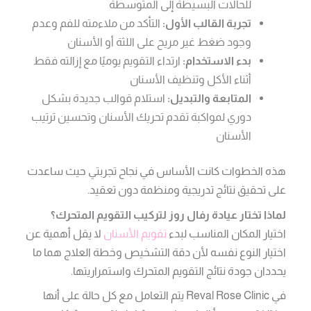
للحالات البسيطة إلى المتوسطة
تجربة القالب الأول:
التأكد من ملاءمته للفم وعدم
وجود ضغط غير مريح على اللثة أو الأسنان
بدء الاستخدام:
ارتداء التقويم يوميًا مع إزالته فقط
أثناء الأكل وتنظيف الأسنان
المتابعة والتبديل:
استلام قوالب جديدة بشكل
دوري لمواكبة تقدم تحريك الأسنان وتحسين ترتيب
الأسنان
هذه الخطوات كانت الأساس في نجاح تجربتي حيث ساعدت
على تحقيق نتائج تدريجية ومنظمة دون تعقيد.
لماذا تختار عيادة رفال روز لتركيب التقويم المتحرك؟
اختيار المكان المناسب لبدء
تقويم الأسنان
لا يقل أهمية عن
اختيار النوع نفسه لأن دقة التشخيص وخطة العلاج هما ما
يحددان جودة نتائج التقويم المتحرك واستمراريتها.
في Reval Rose Clinic يتم التعامل مع كل حالة على أنها