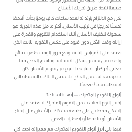
طبيعيًا نتيجة طريق تحريك الأسنان
لكن مع الالتزام بارتدائه لعدد ساعات كافٍ يوميًا بدأت ألاحظ
تحسنًا تدريجيًا في ترتيب الأسنان. أكثر ما ميّز هذه التجربة هو
سهولة تنظيف الأسنان أثناء استخدام التقويم والقدرة على
إزالته وقت الأكل دون قيود على عكس التقويم الثابت الذي
يعتمد على الأقواس الثابتة. ومع مرور الوقت ظهرت نتائج
واضحة في تحسين شكل الابتسامة وتناسق العض مما
جعلني أدرك أن اختيار هذا النوع من تقويم الأسنان كان
خطوة فعالة ضمن العلاج خاصة في الحالات البسيطة التي
لا تتطلب تدخلًا معقدًا.
أنواع التقويم المتحرك — أيها يناسبك؟
اختيار النوع المناسب من التقويم المتحرك لا يعتمد على
الشكل فقط بل على طبيعة مشكلات الأسنان مثل انحناء
الأسنان أو تباعدها أو اضطراب العض.
فيما يلي أبرز أنواع التقويم المتحرك مع مميزاته تحت كل