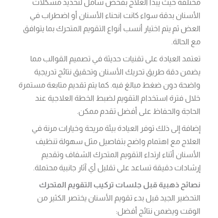
مختلفة حيث يبدأ العلاج بفحص شامل لتحديد مشكلات
الأسنان بدقة سواء كانت انحناء الأسنان أو اضطراب في
العض ثم يتم اختيار أنسب أنواع التقويم المتحرك بما يتوافق
مع الحالة.
تعتمد العيادة على تقنيات حديثة في تصميم القوالب مما
يضمن دقة طريق تحريك الأسنان وتحقيق نتائج تدريجية
واضحة دون ضغط مبالغ فيه. كما يتم تقديم متابعة مستمرة
خلال فترة استخدام التقويم لضبط الخطة العلاجية عند
الحاجة والحفاظ على أفضل تقدم ممكن.
إضافة إلى ذلك توفر العيادة بيئة مريحة وخيارات مرنة في
العلاج مع اهتمام واضح بتفاصيل مثل سهولة تنظيف
الأسنان أثناء ارتداء التقويم المتحرك الشفاف وتقديم
إرشادات دقيقة تساعد على تقليل أي آثار جانبية محتملة.
نصائح ذهبية قبل جلسات تركيب التقويم المتحرك
التحضير الجيد قبل بدء تقويم الأسنان يختصر الكثير من
الوقت ويضمن نتائج أفضل: