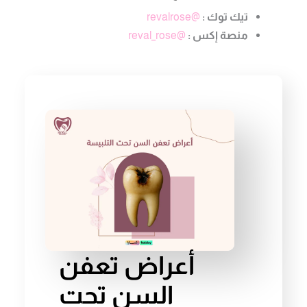
تيك توك :
@revalrose
منصة إكس :
@reval_rose
أعراض تعفن
السن تحت