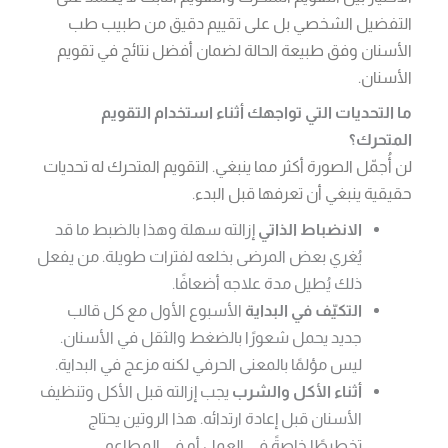
التفضيل الشخصي بل على تقييم دقيق من طبيب طب
الأسنان وفق طبيعة الحالة لضمان أفضل نتائج في تقويم
الأسنان.
ما التحديات التي تواجهك أثناء استخدام التقويم
المتحرك؟
لن أُجمّل الصورة أكثر مما ينبغي. التقويم المتحرك له تحديات
حقيقية ينبغي أن تعرفها قبل البدء.
الانضباط الذاتي
إزالته سهلة وهذا بالضبط ما قد
يُغري بعض المرضى بخلعه لفترات طويلة. من يفعل
ذلك يُطيل مدة علاجه أضعافًا.
التكيّف في البداية
الأسبوع الأول مع كل قالب
جديد يحمل شعورًا بالضغط والثقل في الأسنان.
ليس مؤلمًا بالمعنى الحرفي لكنه مزعج في البداية.
أثناء الأكل والشرب
يجب إزالته قبل الأكل وتنظيف
الأسنان قبل إعادة ارتدائه. هذا الروتين يحتاج
تخطيطًا خاصةً في العمل أو في المطاعم.