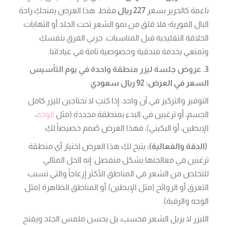
ناعمة كالحرير بسعر
227 ريال
فقط. هذا العرض يمنحكِ راحة
البال الفورية؛ فلا قلق من نمو الشعر تحت الجلد أو التهابات
الحلاقة التقليدية قبل المناسبات. جربي الفرق بنفسكِ
وتمتعي بخدمة فندقية وخصوصية تامة في عياداتنا.
3. عروض جلسة ليزر منطقة واحدة في يوم التأسيس
السعر في العرض: 92 ريال سعودي
التوفير والتركيز في آن واحد. إذا كنتِ لا تحتاجين لليزر كامل
الجسم، أو ترغبين في البدء بمنطقة محددة (مثل
الوجه
،
الإبطين، أو البكيني)، فهذا العرض صُمم خصيصاً لكِ.
(الدقة والفعالية):
يتيح لكِ هذا العرض اختيار أي منطقة
ترغبين في معالجتها بشكل منفصل. إنه الحل المثالي
للتخلص من الشعر في المناطق الأكثر إزعاجاً والتي تسبب
التعرق أو الروائح (مثل الإبطين) أو المناطق الظاهرة (مثل
الوجه والرقبة).
الليزر لا يزيل الشعر فحسب، بل يحسن ملمس الجلد ويفتح