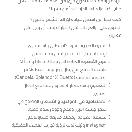
الراحة والثقة. دعينا نكون جزءاً من اهتمامك بنفسك لأن
حياتي كير والعناية بالذات تبدأ من بشرتك.
كيف تختارين افضل عيادة لإزالة الشعر بالليزر؟
السوق مليء بالعيادات لكن اختيارك يجب أن يبنى على
معايير:
الخبرة الطبية:
وجود كادر طبي واستشاري
للإشراف على الحالات وليس مجرد فنيين.
تنوع الأجهزة:
العيادة التي تمتلك جهازاً واحداً لا
تناسب الجميع. في رفال روز نوفر أسطولاً من
الأجهزة العالمية (Candela, Splendor X, Duetto).
التعقيم:
وهو معيار لا تهاون فيه لمنع انتقال
العدوى.
المصداقية في المواعيد والأسعار:
الوضوح في
سعر جلسة الليزر وعدم وجود رسوم خفية.
سمعة العيادة:
يمكنك متابعة حساباتنا على
instagram وتيك توك لرؤية تجارب العملاء الحقيقية