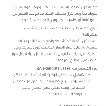
هذا الإجراء يُضعف الشعر بشكل كبير ويؤخر نموه لفترات
طويلة جداً ومع تكرار جلسات العلاج قد يتوقف الشعر عن
النمو تماماً أو يظهر بشكل وبري ناعم جداً لا يكاد يرى.
أنواع أجهزة الليزر الطبية: كيف تختارين الأنسب
لبشرتك؟
ليست كل الأجهزة متشابهة ونجاح جلسة الليزر يعتمد
بنسبة 70% على اختيار الجهاز المناسب للون بشرتك ونوع
شعرك. في عيادات التجميل المتطورة مثل عيادة رفال روز
نحرص على توضيح الفروقات:
ليزر ألكسندريت (Alexandrite Laser):
الأفضل لـ:
أصحاب البشرة الفاتحة والشعر الداكن.
المميزات:
سريع جداً ويغطي مناطق واسعة من
الجسم في وقت قصير. يعتبر المعيار الذهبي
للنعومة للبشرات البيضاء.
ليزر دايود (Diode Laser):