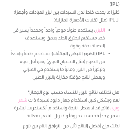
(IPL)
كثيرًا ما يحدث خلط لدى السيدات بين ليزر العيادات وأجهزة
الـ IPL (مثل تقنيات الأجهزة المنزلية).
الليزر
:
يستخدم طولاً موجياً واحداً ومحدداً يسير في
خط مستقيم ليخترق الجلد بعمق ويستهدف
البصيلة بدقة وقوة.
IPL (الضوء النبضي المكثف):
يستخدم طيفاً واسعاً
من الضوء (مثل المصباح القوي) وهو أقل قوة
وتركيزاً من الليزر وغالباً ما يستخدم في المنزلي
ويعطي نتائج مؤقتة مقارنة بالليزر الطبي.
هل تختلف نتائج لليزر للنساء حسب نوع الجهاز؟
نعم وبشكل كبير. استخدام جهاز دايود لسيدة ذات
شعر
وبري
فاتح قد لا يعطي نتيجة واستخدام ألكسندريت لبشرة
سمراء جداً قد يسبب حروقاً ولا يزيل الشعر بفعالية.
لذلك فإن أفضل النتائج تأتي من التوافق التام بين (نوع