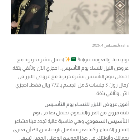
rasha
أغسطس 4, 2026
يوم بدينا، والنعومة عنواننا!
احتفل ببشرة حريرية مع
عروض الليزر للنساء يوم التأسيس.. احجزي الآن وتألقي بثقة.
احتفلي بيوم التأسيس ببشرة حريرية مع عروض الليزر في
‘رفال روز’. 3 جلسات كامل الجسم بـ 772 ريال فقط. احجزي
الآن وتألقي بثقة.
أقوى عروض الليزر للنساء يوم التأسيس
ثلاثة قرون من العز والشموخ، نحتفل بها في
يوم
التأسيس السعودي
، وهي مناسبة غالية تجدد فينا مشاعر
الفخر والانتماء. وكما نعتز بتفاصيل تاريخنا، يحق لكِ أن تعتزي
بجمالك وأنوثتِك. في هذا الموسم الوطني المميز، تسعى