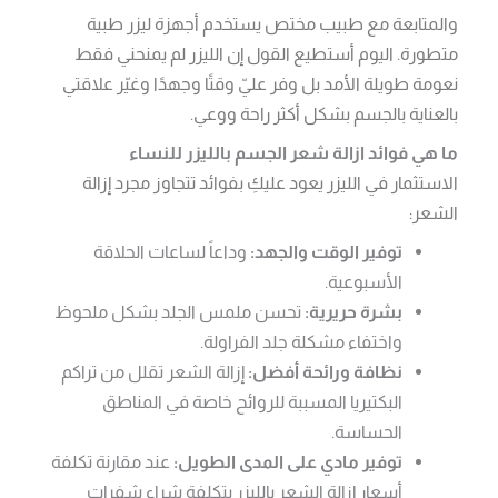
والمتابعة مع طبيب مختص يستخدم أجهزة ليزر طبية
متطورة. اليوم أستطيع القول إن الليزر لم يمنحني فقط
نعومة طويلة الأمد بل وفر عليّ وقتًا وجهدًا وغيّر علاقتي
بالعناية بالجسم بشكل أكثر راحة ووعي.
ما هي فوائد ازالة شعر الجسم بالليزر للنساء
الاستثمار في الليزر يعود عليكِ بفوائد تتجاوز مجرد إزالة
الشعر:
توفير الوقت والجهد:
وداعاً لساعات الحلاقة
الأسبوعية.
بشرة حريرية:
تحسن ملمس الجلد بشكل ملحوظ
واختفاء مشكلة جلد الفراولة.
نظافة ورائحة أفضل:
إزالة الشعر تقلل من تراكم
البكتيريا المسببة للروائح خاصة في المناطق
الحساسة.
توفير مادي على المدى الطويل:
عند مقارنة تكلفة
أسعار إزالة الشعر بالليزر بتكلفة شراء شفرات