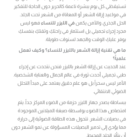
تستيقظي كل يوم ببشرة ناعمة كالحرير دون الحاجة للتفكير
في مواعيد إزالة الشعر أو المعاناة من الشعر تحت الجلد.
الحل الجذري والآمن يكمن
في الليزر للنساء
فهو ليس
مجرد إجراء تجميلي بل استثمار في راحتكِ وثقتكِ بنفسكِ
يوفر عليكِ الوقت والجهد لسنوات طويلة.
ما هي تقنية إزالة الشعر بالليزر للنساء؟ وكيف تعمل
علمياً؟
عند الحديث عن إزالة الشعر بالليزر فنحن نتحدث عن إجراء
طبي تجميلي أحدث ثورة في عالم الجمال والعناية الشخصية.
الأمر ليس سحراً بل هو علم دقيق يعتمد على مبدأ التحلل
الضوئي الانتقائي.
ببساطة يصدر جهاز الليزر حزمة من الضوء المركز جداً. يتم
امتصاص هذا الضوء بواسطة صبغة الميلانين الموجودة
في بصيلات الشعر. تتحول هذه الطاقة الضوئية إلى حرارة
مما يؤدي إلى تدمير البصيلات المسؤولة عن نمو الشعر دون
أن يتأثر الجلد المحيط.