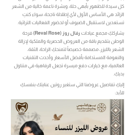
كل سيدة للظهور بأبهى حلة، وبشرة ناعمة خالية من الشعر
الزائد هي الأساس الأول لأي إطلالة ناجحة، سواء كنتِ
تستعدين لاستقبال الضيوف أو لحضور الفعاليات التراثية.
يشارككِ مجمع عيادات
رفال روز (Reval Rose)
فرحة
الوطن بتقديم باقة من العروض الحصرية والملكية لإزالة
الشعر بالليزر، مصممة خصيصاً لتمنحكِ الراحة، الثقة،
والنعومة المستدامة بأفضل الأسعار وأحدث التقنيات
العالمية، مع خيارات دفع ميسرة تجعل الرفاهية في متناول
يديكِ.
إليكِ تفاصيل عروضنا التي ستغير روتين عنايتك بنفسكِ
للأبد: