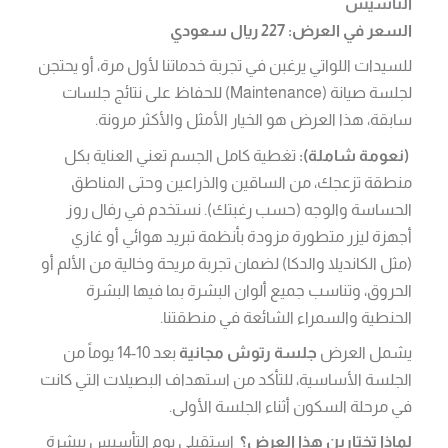
التأسيس
السعر في العرض: 227 ريال سعودي
للسيدات اللواتي يرغبن في تجربة خدماتنا لأول مرة، أو يحتجن
لجلسة صيانة (Maintenance) للحفاظ على نتائج جلسات
سابقة، هذا العرض هو الخيار الأمثل والأكثر مرونة.
(نعومة شاملة):
تغطية كامل الجسم تعني العناية بكل
منطقة تزعجك، من الساقين والذراعين وحتى المناطق
الحساسة والوجه (حسب رغبتك). نستخدم في رفال روز
أجهزة ليزر متطورة مزودة بأنظمة تبريد هوائي أو غازي
(مثل الكانديلا والدكا) لضمان تجربة مريحة وخالية من الألم أو
الحروق، وتناسب جميع ألوان البشرة بما فيها البشرة
الحنطية والسمراء الشائعة في منطقتنا.
يشمل العرض
جلسة رتوش مجانية
بعد 10-14 يوماً من
الجلسة الأساسية، للتأكد من استهداف البصيلات التي كانت
في مرحلة السكون أثناء الجلسة الأولى.
لماذا تختارين هذا العرض؟
استقبلي يوم التأسيس ببشرة