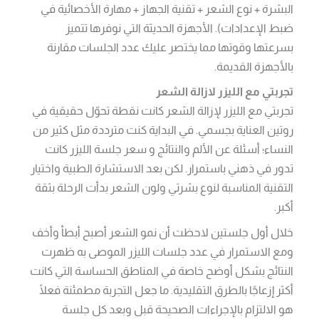
البشرة + نوع الشعر + تقنية الجهاز + مهارة الأخصائية في
ضبط الإعدادات). الأجهزة الحديثة التي نوفرها تتميز
بسرعتها وقوتها مما يختصر عليك عدد الجلسات مقارنة
بالأجهزة القديمة.
تجربتي مع الليزر لازالة الشعر
تجربتي مع الليزر لإزالة الشعر كانت نقطة تحوّل حقيقية في
روتين العناية بجسمي. في البداية كنت مترددة مثل كثير من
النساء؛ أسئلة عن الألم والنتائج و سعر جلسة الليزر كانت
تدور في ذهني باستمرار. لكن بعد الاستشارة الطبية واختيار
التقنية المناسبة لنوع بشرتي ولون الشعر بدأت الرحلة بثقة
أكبر.
خلال أول جلستين لاحظت أن نمو الشعر أصبح أبطأ وأخف
ومع الاستمرار في عدد جلسات الليزر الموصى به ظهرت
النتائج بشكل أوضح خاصة في المناطق الحساسة التي كانت
أكثر إزعاجًا بالطرق التقليدية. ما جعل التجربة مطمئنة فعلًا
هو الالتزام بالإجراءات الصحيحة قبل وبعد كل جلسة