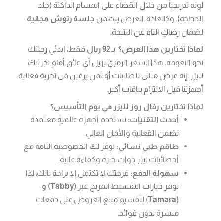
لونه تدريجياً من خلال القضاء على المسام الداكنة (جلد
الدجاجة). وكالعادة، العرض يتضمن
جلسة رتوش مجانية
لضمان رضاكِ التام عن النتيجة.
لماذا تختارين هذا العرض؟
بـ
92 ريال
فقط، ابدئي رحلتك
نحو النعومة. هذا السعر الرمزي يزيل أي عائق أمام تجربتك
لليزر. إنه عرض مثالي للطالبات أو لمن يرغبن في تجربة فعالية
أجهزتنا قبل الالتزام بباقات أكبر.
لماذا تختارين رفال روز لليزر في يوم التأسيس؟
أحدث التقنيات:
نستخدم أجهزة عالمية معتمدة
تضمن الفعالية والأمان العالي.
طاقم طبي نسائي:
نوفر لكِ الخصوصية التامة مع
أخصائيات ليزر ذوات خبرة وكفاءة عالية.
سهولة الدفع:
فرحتك لا تكتمل إلا براحة بالك، لذا
نوفر خيارات التقسيط المريح عبر
(Tabby) و
(Tamara)
لتقسيم مبلغ العروض على دفعات
ميسرة بدون فوائد.