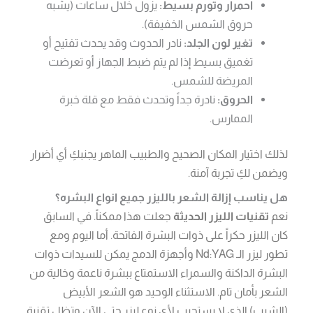
احمرار وتورم بسيط:
يزول خلال ساعات (يشبه
حروق الشمس الخفيفة).
تغير لون الجلد:
نادر الحدوث وقد يحدث تفتيح أو
تغميق بسيط إذا لم يتم ضبط الجهاز أو تعرضت
المريضة للشمس.
الحروق:
نادرة جداً وتحدث فقط مع قلة خبرة
الممارس.
لذلك اختيار المكان الصحيح والطبيب الماهر يجنبكِ أي أضرار
ويضمن لكِ تجربة آمنة.
هل يناسب إزالة الشعر بالليزر جميع انواع البشره؟
نعم
تقنيات الليزر الحديثة
جعلت هذا ممكناً. في السابق
كان الليزر حكراً على ذوات البشرة الفاتحة. أما اليوم ومع
تطور ليزر الـ Nd:YAG وأجهزة الدمج يمكن للسيدات ذوات
البشرة الداكنة والسمراء الاستمتاع ببشرة ناعمة وخالية من
الشعر بأمان تام. الاستثناء الوحيد هو الشعر الأبيض
(الشيب) الذي لا يستجيب لأي نوع ليزر حتى الآن وتظل تقنية