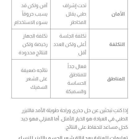
تحت إشراف
آمن ولكن قد
الأمان
طبي يقلل
يسبب حروقاً
المخاطر
بسوء الاستخدام
تكلفة الجلسة
تكلفة الجهاز
التكلفة
أعلى ولكن العدد
رخيصة ولكن
أقل
النتائج محدودة
فعال جداً
نتائجه ضعيفة
للمناطق
المناطق
على الشعر
الحساسة
السميك
والسميكة
إذا كنتِ تبحثين عن حل جذري وراحة طويلة الأمد فالليزر
الطبي في العيادة هو الخيار الأمثل. أما المنزلي فهو جيد
كحل مساعد للحفاظ على النتائج.
تعليمات للعناية بعد إزالة شعر الجسم بالليزر للنساء