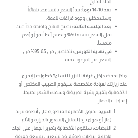
الجلد للخارج.
بعد 10-14 يوماً:
يبدأ الشعر بالتساقط تلقائياً
وستلاحظين وجود فراغات ناعمة.
بعد الجلسة الثالثة:
تصبح النتائج واضحة جداً حيث
يقل الشعر بنسبة 50% ويصبح أبطأ نمواً وأنعم
ملمساً.
في نهاية الكورس:
تتخلصين من 85-95% من
الشعر غير المرغوب فيه.
ماذا يحدث داخل غرفة الليزر للنساء؟ خطوات الإجراء
عند زيارتك لعيادة متخصصة سيقوم الطبيب المختص أو
الأخصائية بتقييم بشرة المريضة وسمك الشعر لضبط
إعدادات الجهاز.
التبريد:
تحتوي الأجهزة المتطورة على أنظمة تبريد
(غاز أو هواء بارد) لتقليل الشعور بالحرارة والألم.
النبضات:
ستقوم الأخصائية بتمرير الجهاز على الجلد
وإطلاق نبضات ضوئية. قد تشعرين بلسعة خفيفة