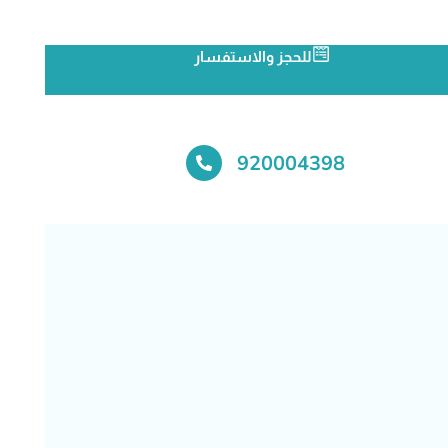
للحجز والاستفسار
920004398