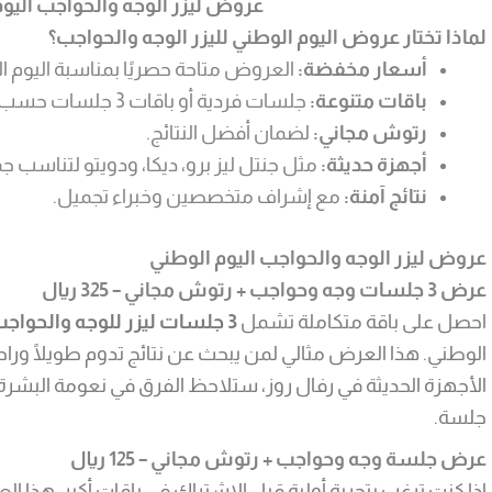
عروض ليزر الوجه والحواجب اليوم ال
لماذا تختار عروض اليوم الوطني لليزر الوجه والحواجب؟
أسعار مخفضة:
العروض متاحة حصريًا بمناسبة اليوم ا
باقات متنوعة:
جلسات فردية أو باقات 3 جلسات حسب رغبتك.
رتوش مجاني:
لضمان أفضل النتائج.
أجهزة حديثة:
مثل جنتل ليز برو، ديكا، ودويتو لتناسب جم
نتائج آمنة:
مع إشراف متخصصين وخبراء تجميل.
عروض ليزر الوجه والحواجب اليوم الوطني
عرض 3 جلسات وجه وحواجب + رتوش مجاني – 325 ريال
احصل على باقة متكاملة تشمل
3 جلسات ليزر للوجه والحواجب مع
الوطني. هذا العرض مثالي لمن يبحث عن نتائج تدوم طويلًا وراح
الأجهزة الحديثة في رفال روز، ستلاحظ الفرق في نعومة البشر
جلسة.
عرض جلسة وجه وحواجب + رتوش مجاني – 125 ريال
إذا كنت ترغب بتجربة أولية قبل الاشتراك في باقات أكبر، هذ