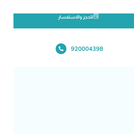
للحجز والاستفسار
920004398