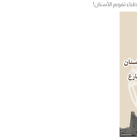
باء تقويم الأسنان!