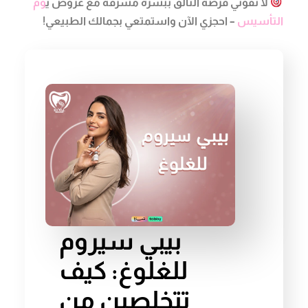
لا تفوّتي فرصة التألق ببشرة مشرقة مع عروض ي
وم
التأسيس
– احجزي الآن واستمتعي بجمالك الطبيعي!
بيبي سيروم
للغلوغ: كيف
تتخلصين من