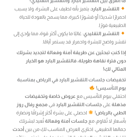
ما الفرق بين التقشير البارد والتقشير التقليدي؟
التقشير البارد
: يتميز بأنه لطيف على البشرة، ولا يسبب
احمرارًا شديدًا أو قشورًا كبيرة، مما يسمح بالعودة للحياة
الطبيعية فورًا.
التقشير التقليدي
: غالبًا ما يكون أكثر قوة، مما يؤدي إلى
تقشر واضح للبشرة واحمرار قد يستمر أيامًا.
إذا كنتِ تبحثين عن طريقة آمنة وفعالة لتجديد بشرتك
دون فترة نقاهة طويلة، فالتقشير البارد هو الخيار
المثالي لكِ!
تخفيضات جلسات التقشير البارد في الرياض بمناسبة
يوم التأسيس!
احتفلي بيوم التأسيس مع
عروض خاصة وتخفيضات
مذهلة
على
جلسات التقشير البارد
في
مجمع رفال روز
الطبي بالرياض
!
احصلي على بشرة أكثر إشراقًا ونضارة
بأسعار لا تُقاوم، مع
جلسات آمنة وفعالة
تُعيد لبشرتك
جمالها الطبيعي. اختاري العرض المناسب لكِ من بين
أحدث