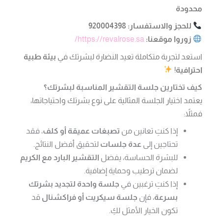
محدودة
للحجز والاستفسار:
920004398
زوروا موقعنا:
https://revalrose.sa/
استعد لتجربة متكاملة تعيد النضارة لبشرتك في
بيئة طبية
احترافية
!
كيف تختارين جلسة التقشير المناسبة لبشرتك؟
يعتمد اختيار الجلسة المثالية على نوع بشرتك واحتياجاتها،
فمثلاً:
إذا كنتِ تعانين من
تصبغات عميقة أو كلف
، فقد
تحتاجين إلى
عدة جلسات
لتحقيق أفضل النتائج.
للبشرة الحساسة، يفضل
التقشير البارد مع الكريم
لضمان ترطيب وحماية إضافية.
إذا كنتِ ترغبين في
جلسة واحدة لتجديد بشرتك
بسرعة
، فإن
جلسة سيكريت أو فراكشنال
قد
تكون الخيار الأمثل لكِ.