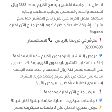
احصلي على
جلسة تقشير بارد مع الكريم
بسعر
1222 ريال
لمنطقة واحدة، واستمتعي بترطيب مضاعف وعناية
متكاملة. يعمل الكريم على تعزيز نتائج التقشير، مما يمنح
بشرتك إشراقة طبيعية ونضارة تدوم.
الحجز متاح الآن لفترة
محدودة!
متوفّر في فروعنا بالرياض
|
للاستفسار:
920004398
عروض التقشير البارد بدون الكريم – فعالية مكثفة!
إذا كنتِ تفضلين
تقشير بارد بدون الكريم
، يمكنك الحصول
على الجلسة بسعر
722 ريال
لمنطقة واحدة. هذه الجلسة
مثالية لمن يبحث عن تأثير سريع وتجديد فوري للبشرة.
استعيدي نضارتك بأفضل العروض الآن!
العرض متاح الآن لفترة محدودة!
3 جلسات سيكريت – عناية مكثفة لبشرة أكثر شبابًا!
عرض حصري
: احصلي على
3 جلسات سيكريت
بسعر