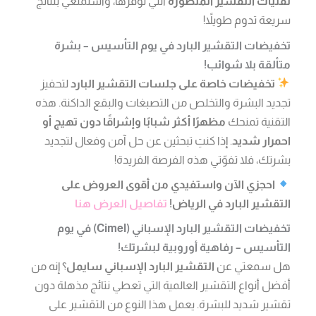
تقنيات التقشير المتطورة
التي نوفرها، واستمتعي بنتائج
سريعة تدوم طويلاً!
تخفيضات التقشير البارد في يوم التأسيس – بشرة
متألقة بلا شوائب!
تخفيضات خاصة على جلسات التقشير البارد
لتحفيز
تجديد البشرة والتخلص من التصبغات والبقع الداكنة. هذه
التقنية تمنحك
مظهرًا أكثر شبابًا وإشراقًا دون تهيج أو
احمرار شديد
. إذا كنتِ تبحثين عن حل آمن وفعال لتجديد
بشرتك، فلا تفوّتي هذه الفرصة الفريدة!
احجزي الآن واستفيدي من أقوى العروض على
التقشير البارد في الرياض!
تفاصيل العرض هنا
تخفيضات التقشير البارد الإسباني (Cimel) في يوم
التأسيس – رفاهية أوروبية لبشرتك!
هل سمعتي عن
التقشير البارد الإسباني سايمل
؟ إنه من
أفضل أنواع التقشير العالمية التي تعطي نتائج مذهلة دون
تقشير شديد للبشرة. يعمل هذا النوع من التقشير على