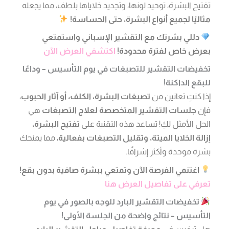
تفتيح البشرة، توحيد لونها، وتجديد خلاياها بلطف، مما يجعله
مثاليًا لجميع أنواع البشرة، حتى الحساسة!
دللي بشرتك مع التقشير الإسباني واستمتعي
بعرض خاص لفترة محدودة!
اكتشفي العرض الآن
تخفيضات التقشير للتصبغات في يوم التأسيس – وداعًا
للبقع الداكنة!
إذا كنتِ تعانين من
تصبغات البشرة، الكلف، أو آثار الحبوب
،
فإن
جلسات التقشير المتخصصة لعلاج التصبغات
هي
الحل الأمثل لكِ! تساعد هذه التقنية على
تفتيح البشرة،
إزالة الخلايا الميتة، وتقليل التصبغات بفعالية
، مما يمنحك
بشرة موحدة وأكثر إشراقًا.
اغتنمي الفرصة الآن وتمتعي ببشرة صافية بدون بقع!
تعرفي على تفاصيل العرض هنا
تخفيضات التقشير البارد للوجه بالصور في يوم
التأسيس – نتائج واضحة من الجلسة الأولى!
هل ترغبين في
معرفة تفاصيل مراحل التقشير البارد