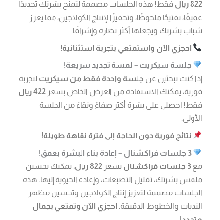
822 ريال
فقط! هذه الجلسات مصممة لتمنح بشرتك تجديدًا
عميقًا، تفتيحًا ملحوظًا، وتحفيزًا لإنتاج الكولاجين، مما يعزز
شباب بشرتك ويجعلها أكثر نضارة وإشراقًا.
احجزي الآن واستمتعي بتجربة استثنائية!
جلسة سيكريت – لمسة تجديد سريعة!
إذا كنتِ تبحثين عن
جلسة واحدة فقط من سيكريت
لتجربة
فورية، يمكنك الاستفادة من العرض الخاص بسعر
422 ريال
فقط! احصلي على بشرة أكثر صفاءً ونقاءً من الجلسة
الأولى.
نتائج فورية دون الحاجة إلى فترة نقاهة طويلة!
3 جلسات فراكشنال – إعادة بناء البشرة بعمق!
مع
3 جلسات فراكشنال
بسعر
822 ريال
، يمكنك تحسين
ملمس بشرتك، تقليل التصبغات، وإعادة الحيوية إليها. هذه
الجلسات مصممة لتعزيز إنتاج الكولاجين وتحسين مظهر
الندبات والخطوط الدقيقة.
احجزي الآن وتمتعي بجمال
متجدد!