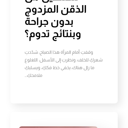
الذقن المزدوج
بدون جراحة
وبنتائج تدوم؟
وقفتِ أمام المرآة هذا الصباح، شدّدتِ
شعركِ للخلف، ونظرتِ إلى الأسفل: اللغلوغ
ما زال هناك، يخفي خط فككِ، ويسلبكِ
ملامحكِ…