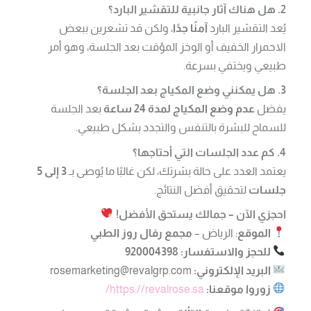
2. هل هناك آثار جانبية للتقشير البارد؟
يُعد التقشير البارد
آمنًا جدًا
، ولكن قد تشعرين ببعض
الاحمرار الخفيف أو الوخز المؤقت بعد الجلسة، وهو أمر
طبيعي ويختفي بسرعة.
3. هل يمكنني وضع المكياج بعد الجلسة؟
يفضل
عدم وضع المكياج لمدة 24 ساعة
بعد الجلسة
للسماح للبشرة بالتنفس والتجدد بشكل طبيعي.
4. كم عدد الجلسات التي أحتاجها؟
يعتمد العدد على حالة بشرتك، لكن غالبًا ما يُوصى بـ
3 إلى 5
جلسات
لتحقيق أفضل النتائج.
احجزي الآن – جمالك يستحق الأفضل!
الموقع
: الرياض –
مجمع رفال روز الطبي
للحجز والاستفسار:
920004398
البريد الإلكتروني:
rosemarketing@revalgrp.com
زوروا موقعنا:
https://revalrose.sa/