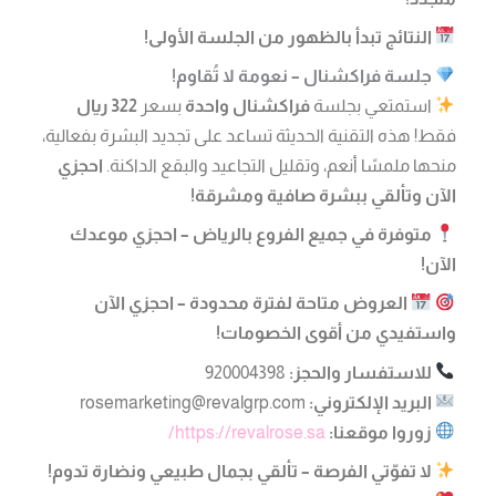
النتائج تبدأ بالظهور من الجلسة الأولى!
جلسة فراكشنال – نعومة لا تُقاوم!
استمتعي بجلسة
فراكشنال واحدة
بسعر
322 ريال
فقط! هذه التقنية الحديثة تساعد على تجديد البشرة بفعالية،
منحها ملمسًا أنعم، وتقليل التجاعيد والبقع الداكنة.
احجزي
الآن وتألقي ببشرة صافية ومشرقة!
متوفرة في جميع الفروع بالرياض – احجزي موعدك
الآن!
العروض متاحة لفترة محدودة – احجزي الآن
واستفيدي من أقوى الخصومات!
للاستفسار والحجز:
920004398
البريد الإلكتروني:
rosemarketing@revalgrp.com
زوروا موقعنا:
https://revalrose.sa/
لا تفوّتي الفرصة – تألقي بجمال طبيعي ونضارة تدوم!