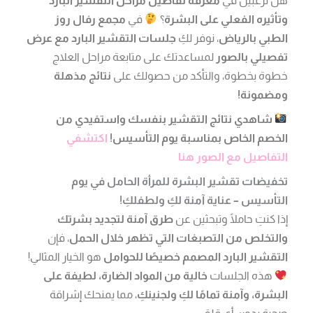
وتأثيره الفعلي على البشرة
؟
في
مجمع رفال روز
الطبي بالرياض
، نوفر لكِ
جلسات التقشير البارد مع عرض
تفصيلي بالصور
لمساعدتك على متابعة مراحل العلاج
خطوة بخطوة، والتأكد من حصولك على
نتائج مذهلة
ومضمونة!
شاهدي نتائج التقشير بنفسك واستفيدي من
الخصم الخاص بمناسبة يوم التأسيس!
اكتشفي
التفاصيل مع الصور هنا
تخفيضات تقشير البشرة للمرأة الحامل في يوم
التأسيس – عناية آمنة لكِ ولطفلكِ!
إذا كنتِ حاملًا وتبحثين عن
طرق آمنة لتجديد بشرتك
والتخلص من التصبغات التي تظهر خلال الحمل
، فإن
التقشير البارد المصمم خصيصًا للحوامل
هو الخيار المثالي!
هذه الجلسات
خالية من المواد الضارة، لطيفة على
البشرة، وآمنة تمامًا لكِ ولجنينكِ
، مما يمنحك إشراقة