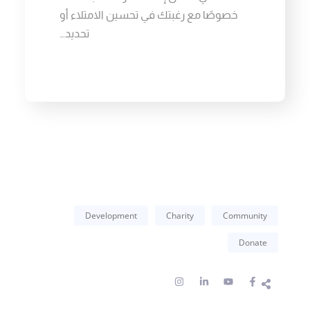
خصوصًا مع رغبتك في تحسين الامتلاء أو
تحديد…
Development
Charity
Community
Donate
I
L
Y
F
n
i
o
a
s
n
u
c
t
k
t
e