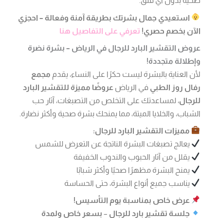
صحية بدون أي قلق.
استعيدي جمال بشرتك بطريقة آمنة وفعالة – احجزي
الآن بخصم حصري!
تعرفي على التفاصيل هنا
عروض التقشير البارد للرجال في الرياض – بشرة نضرة
وإطلالة متجددة!
لأن العناية بالبشرة ليست حكرًا على النساء، يقدم
مجمع
رفال روز الطبي
في الرياض
عروضًا مميزة للتقشير البارد
للرجال
، لمساعدتك على التخلص من التصبغات، آثار حب
الشباب، والخلايا الميتة، مما يمنحك بشرة صحية وأكثر نضارة.
مميزات التقشير البارد للرجال:
يعالج تصبغات البشرة الناتجة عن التعرض للشمس
يقلل من آثار الحبوب والندوب الخفيفة
يمنح البشرة مظهرًا صحيًا وأكثر شبابًا
يناسب جميع أنواع البشرة، حتى الحساسة
عرض خاص بمناسبة يوم التأسيس!
جلسة تقشير بارد للرجال
–
بسعر خاص ولمدة