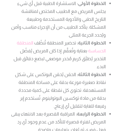
الخطوة الأولى:
الاستشارة الطبية قبل أي شيء
يجلس المريض مع الطبيب المختص لمناقشة
التاريخ الطبي والأدوية المستخدمة وطبيعة
المشكلة. يتأكد الطبيب من أن الإجراء مناسب وآمن
ويُحدد الجرعة المثلى.
الخطوة الثانية:
تحضير المنطقة تُنظّف
المنطقة
الحساسة
بعناية وتُعقَّم. إذا كان المريض يُفضّل
التخدير يُطبَّق كريم مُخدر موضعي لبضع دقائق قبل
البدء.
الخطوة الثالثة:
الحقن يُحقن البوتكس على شكل
نقاط صغيرة موزعة بدقة على مساحة المنطقة
المستهدفة. تحتوي كل نقطة على كمية محددة
بدقة من مادة توكسين البوتولينوم. تُستخدم إبر
رفيعة للغاية لتقليل أي إزعاج.
الخطوة الرابعة:
المراقبة القصيرة بعد الانتهاء يبقى
المريض لفترة قصيرة للتأكد من عدم وجود أي رد
فعل فوري ثم يُغادر بتعليمات واضحة.