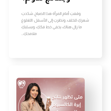
وقفتِ أمام المرآة هذا الصباح، شدّدتِ
شعركِ للخلف، ونظرتِ إلى الأسفل: اللغلوغ
ما زال هناك، يخفي خط فككِ، ويسلبكِ
ملامحكِ…