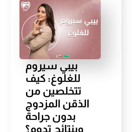
بيبي سيروم
للغلوغ: كيف
تتخلصين من
الذقن المزدوج
بدون جراحة
وبنتائج تدوم؟