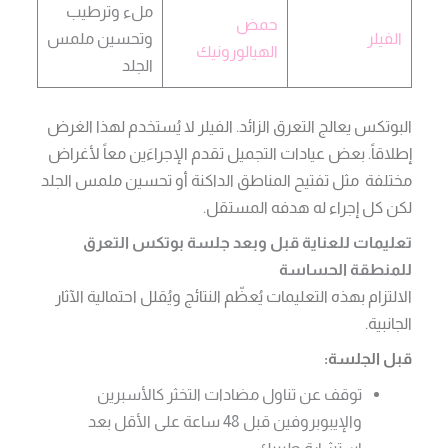
ملء وترطيب
حمض
الفيلر
وتحسين ملمس
الهيالورونيك
الجلد
البوتكس يعالج التعرق الزائد. الفيلر لا يُستخدم لهذا الغرض
إطلاقاً. بعض عيادات التجميل تقدم الإجراءَين معاً لأغراض
مختلفة مثل تفتيح المناطق الداكنة أو تحسين ملمس الجلد
لكن كل إجراء له هدفه المستقل.
تعليمات للعناية قبل وبعد جلسة بوتكس التعرق
للمنطقة الحساسة
الالتزام بهذه التعليمات يُعظّم النتائج ويُقلل احتمالية الآثار
الجانبية.
قبل الجلسة:
توقف عن تناول مضادات التخثر كالأسبرين
والإيبوبروفين قبل 48 ساعة على الأقل بعد
استشارة طبيبك