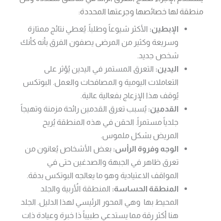
منطقة لها خصائصها وجرعتها المحددة:
الإبطين:
الأكثر شيوعاً وطلباً. يُعطي نتائج ممتازة
وسريعة وكثير من المرضى يصفون الفرق بأنه كأنك
شخص جديد.
اليدين:
التعرق المستمر في اليدين يُؤثر على
التعاملات اليومية و المصافحات والعمل. البوتكس
يُوقف هذا الإزعاج بفعالية عالية.
القدمين:
يُسبب تعرق القدمين رائحة مزمنة وتهيجاً
جلدياً مستمراً. الحقن في هذه المنطقة يُريح
المريض بشكل ملموس.
الوجه وفروة الرأس:
بعض الأشخاص يُعانون من
تعرق ظاهر في الجبهة والصدغين حتى في
المواقف الاعتيادية وهو ما يعالجه البوتكس بدقة.
المنطقة الحساسة:
المنطقة الأُربية والجلد
المحيط بها وهي المحور الرئيسي لهذا الدليل. الجلد
هنا أكثر رقة مما يستدعي طبيباً ذا خبرة وعيادة ذات