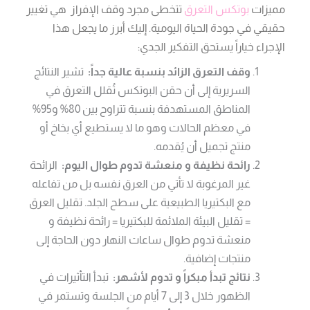
مميزات
بوتكس التعرق
تتخطى مجرد وقف الإفراز هي تغيير
حقيقي في جودة الحياة اليومية. إليك أبرز ما يجعل هذا
الإجراء خياراً يستحق التفكير الجدي:
وقف التعرق الزائد بنسبة عالية جداً:
تشير النتائج
السريرية إلى أن حقن البوتكس تُقلل التعرق في
المناطق المستهدفة بنسبة تتراوح بين 80% و95%
في معظم الحالات وهو ما لا يستطيع أي بخاخ أو
منتج تجميل أن يُقدمه.
رائحة نظيفة و منعشة تدوم طوال اليوم:
الرائحة
غير المرغوبة لا تأتي من العرق نفسه بل من تفاعله
مع البكتيريا الطبيعية على سطح الجلد. تقليل العرق
= تقليل البيئة الملائمة للبكتيريا = رائحة نظيفة و
منعشة تدوم طوال ساعات النهار دون الحاجة إلى
منتجات إضافية.
نتائج تبدأ مبكراً و تدوم لأشهر:
تبدأ التأثيرات في
الظهور خلال 3 إلى 7 أيام من الجلسة وتستمر في