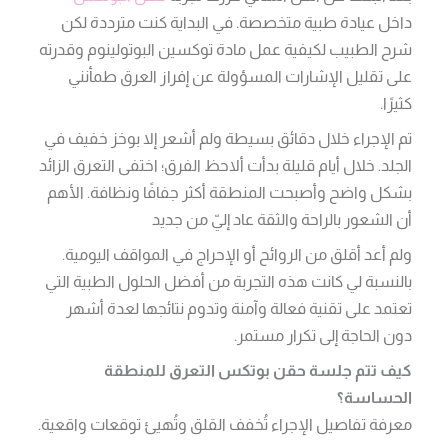
داخل عيادة طبية متخصصة. في البداية كنت مترددة لكن
شرح الطبيب لكيفية عمل مادة توكسين البوتولينوم وقدرته
على تقليل الإشارات المسؤولة عن إفراز العرق طمأنني
كثيرًا.
تم الإجراء خلال دقائق بسيطة ولم أشعر إلا بوخز خفيف في
الجلد. خلال أيام قليلة بدأت ألاحظ الفرق؛ اختفى التعرق الزائد
بشكل واضح وأصبحت المنطقة أكثر جفافًا ونظافة. الأهم
أن الشعور بالراحة والثقة عاد إليّ من جديد
ولم أعد أقلق من الروائح أو الإحراج في المواقف اليومية.
بالنسبة لي كانت هذه التجربة من أفضل الحلول الطبية التي
تعتمد على تقنية فعالة وآمنة وتدوم نتائجها لعدة أشهر
دون الحاجة إلى تكرار مستمر.
كيف تتم جلسة حقن بوتكس التعرق للمنطقة
الحساسة؟
معرفة تفاصيل الإجراء تُخفف القلق وتُهيئ توقعات واقعية.