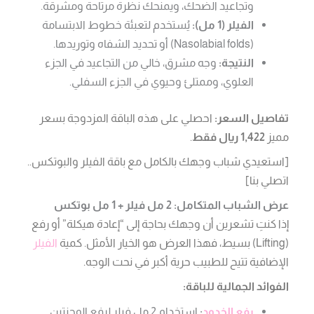
وتجاعيد الضحك، ويمنحك نظرة مرتاحة ومشرقة.
الفيلر (1 مل):
يُستخدم لتعبئة خطوط الابتسامة
(Nasolabial folds) أو تحديد الشفاه وتوريدها.
النتيجة:
وجه مشرق، خالي من التجاعيد في الجزء
العلوي، وممتلئ وحيوي في الجزء السفلي.
تفاصيل السعر:
احصلي على هذه الباقة المزدوجة بسعر
مميز
1,422 ريال فقط
.
[استعيدي شباب وجهك بالكامل مع باقة الفيلر والبوتكس..
اتصلي بنا]
عرض الشباب المتكامل: 2 مل فيلر + 1 مل بوتكس
إذا كنتِ تشعرين أن وجهك بحاجة إلى “إعادة هيكلة” أو رفع
(Lifting) بسيط، فهذا العرض هو الخيار الأمثل. كمية
الفيلر
الإضافية تتيح للطبيب حرية أكبر في نحت الوجه.
الفوائد الجمالية للباقة:
رفع الخدود
:
استخدام 2 مل فيلر لرفع الوجنتين