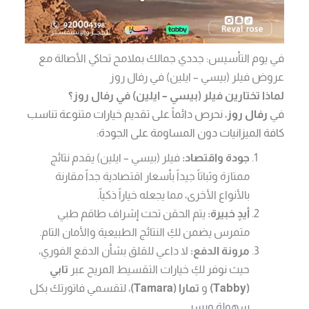
في يوم التأسيس: جددي جمالك بملامح تحاكي الأصالة مع
عروض فيلر (بيسي – ايلين) في رفال روز
لماذا تختارين فيلر (بيسي – ايلين) في رفال روز؟
في
رفال روز
، نحرص دائماً على تقديم خيارات متنوعة تناسب
كافة الميزانيات دون المساومة على الجودة:
جودة واقتصاد:
فيلر (بيسي – ايلين) يقدم نتائج
ممتازة وثباتاً جيداً بأسعار اقتصادية جداً مقارنة
بالأنواع الأخرى، مما يجعله خياراً ذكياً.
أيدٍ خبيرة:
يتم الحقن تحت إشراف طاقم طبي
متمرس يضمن لكِ النتائج الطبيعية والأمان التام.
مرونة الدفع:
لا داعي للقلق بشأن الدفع الفوري،
حيث نوفر لكِ خيارات التقسيط المريح عبر
تابي
(Tabby)
و
تمارا (Tamara)
، لتقسمي فاتورتك بكل
سهولة ويسر.