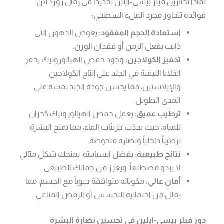
لماذا تختارين فيلر بيسي-ايلين تحديداً في رفال روز؟ لأن
فوائده تتجاوز مجرد الملء السطحي:
استعادة الحجم المفقود:
يعوض الدهون التي
ذابت بفعل الزمن أو فقدان الوزن.
تحفيز الكولاجين:
وجود حمض الهيالورونيك يحفز
الخلايا الليفية في الجلد على إنتاج الكولاجين
والإيلاستين، مما يحسن جودة الجلد نفسه على
المدى الطويل.
ترطيب عميق:
يعمل حمض الهيالورونيك كخزان
للمياه، حيث يجذب جزيئات الماء، مما يمنح البشرة
ترطيباً داخلياً ونضارة ملحوظة.
نتائج طبيعية:
بفضل انسيابيته، يمنحك شكل مثالي
لا يبدو مصطنعاً، ويعزز من جمالك الطبيعي.
أمان عالي:
مكوناته متوافقة حيوياً مع الجسم، مما
يقلل من احتمالية التحسس أو الرفض المناعي.
دور فيلر بيسي-إيلين في تحسين نضارة البشرة