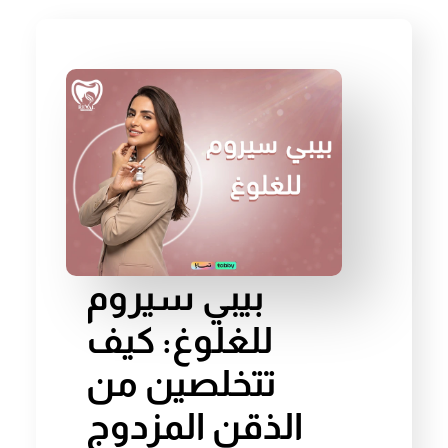
بيبي سيروم
للغلوغ: كيف
تتخلصين من
الذقن المزدوج