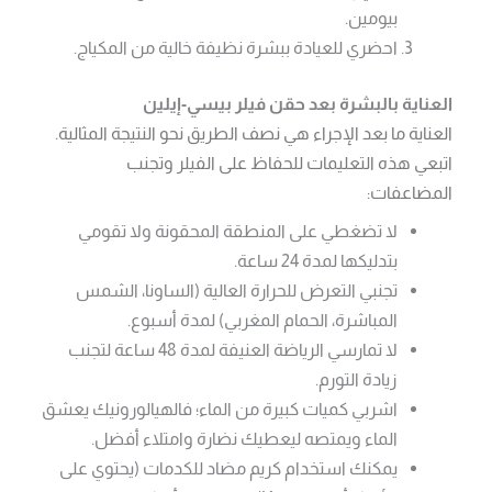
بيومين.
احضري للعيادة ببشرة نظيفة خالية من المكياج.
العناية بالبشرة بعد حقن فيلر بيسي-إيلين
العناية ما بعد الإجراء هي نصف الطريق نحو النتيجة المثالية.
اتبعي هذه التعليمات للحفاظ على الفيلر وتجنب
المضاعفات:
لا تضغطي على المنطقة المحقونة ولا تقومي
بتدليكها لمدة 24 ساعة.
تجنبي التعرض للحرارة العالية (الساونا، الشمس
المباشرة، الحمام المغربي) لمدة أسبوع.
لا تمارسي الرياضة العنيفة لمدة 48 ساعة لتجنب
زيادة التورم.
اشربي كميات كبيرة من الماء؛ فالهيالورونيك يعشق
الماء ويمتصه ليعطيك نضارة وامتلاء أفضل.
يمكنك استخدام كريم مضاد للكدمات (يحتوي على