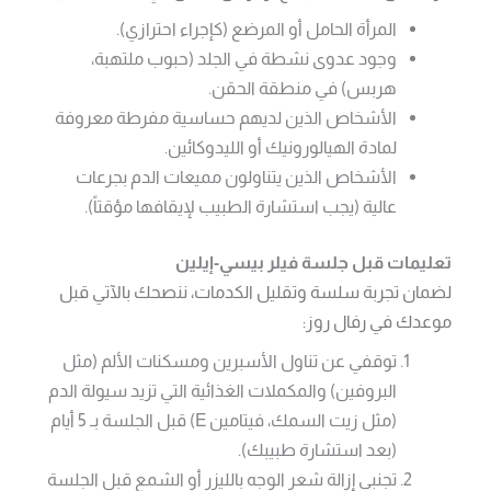
المرأة الحامل أو المرضع (كإجراء احترازي).
وجود عدوى نشطة في الجلد (حبوب ملتهبة،
هربس) في منطقة الحقن.
الأشخاص الذين لديهم حساسية مفرطة معروفة
لمادة الهيالورونيك أو الليدوكائين.
الأشخاص الذين يتناولون مميعات الدم بجرعات
عالية (يجب استشارة الطبيب لإيقافها مؤقتاً).
تعليمات قبل جلسة فيلر بيسي-إيلين
لضمان تجربة سلسة وتقليل الكدمات، ننصحك بالآتي قبل
موعدك في رفال روز:
توقفي عن تناول الأسبرين ومسكنات الألم (مثل
البروفين) والمكملات الغذائية التي تزيد سيولة الدم
(مثل زيت السمك، فيتامين E) قبل الجلسة بـ 5 أيام
(بعد استشارة طبيبك).
تجنبي إزالة شعر الوجه بالليزر أو الشمع قبل الجلسة