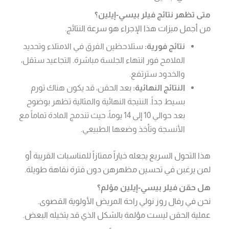
متى تظهر نتائج فيلر بيسي-إيلين؟
من أجمل ميزات هذا الإجراء هو سرعة النتائج.
نتائج فورية:
ستلاحظين الفرق في الامتلاء وتحديد
الملامح فور انتهاء الجلسة مباشرة. التجاعيد ستقل،
والخدود سترتفع.
النتائج النهائية:
بعد الحقن، قد يكون هناك تورم
بسيط جداً. النتيجة النهائية والمثالية تظهر بوضوح
بعد حوالي 10 إلى 14 يوماً، حيث تندمج المادة تماماً مع
الأنسجة وتأخذ وضعها الطبيعي.
هذا التحول السريع يجعله خياراً ممتازاً للمناسبات القريبة أو
لمن يرغبن في تحسين مظهرهن دون فترة نقاهة طويلة.
هل حقن فيلر بيسي-إيلين مؤلم؟
نحن في رفال روز نولي راحة المريض الأولوية القصوى.
عملية الحقن ليست مؤلمة بالشكل الذي قد يتخيله البعض.