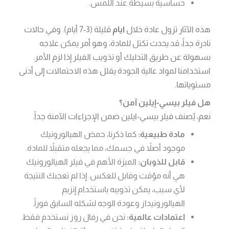
حساسية بسيطة عند اللمس.
هذه الآثار تزول عادة خلال
ايام
قليلة (3-7 أيام). وفي حالات
نادرة جداً، قد يحدث تكتل للمادة، وهو أمر يمكن علاجه
بسهولة عن طريق التدليك أو تذويب الفيلر إذا لزم الأمر.
استخدامنا لمواد عالية الجودة يقلل هذه الاحتمالات إلى أدنى
مستوياتها.
هل فيلر بيسي-إيلين آمن؟
نعم، يُصنف فيلر بيسي-ايلين ضمن الإجراءات الآمنة جداً.
مادة طبيعية:
كما ذكرنا، حمض الهيالورونيك
موجود أصلاً في جسمك، مما يجعله متقبلاً للمادة.
قابل للذوبان:
الميزة الأهم في فيلر الهيالورونيك
هي أنه مؤقت وقابل للعكس. إذا لم تعجبك النتيجة
لأي سبب، يمكن تذويبه باستخدام إنزيم
الهيالورونيداز وعودة الوجه لشكله السابق فوراً.
اعتمادات عالمية:
نحن في رفال روز نستخدم فقط