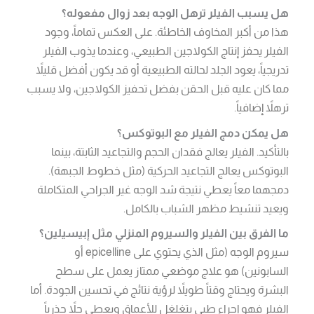
هل يسبب الفيلر ترهل الوجه بعد زوال مفعوله؟
هذا من أكبر المخاوف الخاطئة. على العكس تماماً، وجود
الفيلر يحفز إنتاج الكولاجين الطبيعي، وعندما يذوب الفيلر
تدريجياً، يعود الجلد لحالته الطبيعية أو قد يكون أفضل قليلاً
مما كان عليه قبل الحقن بفضل تحفيز الكولاجين، ولا يسبب
ترهلاً إضافياً.
هل يمكن دمج الفيلر مع البوتوكس؟
بالتأكيد. الفيلر يعالج فقدان الحجم والتجاعيد الثابتة، بينما
البوتوكس يعالج التجاعيد الحركية (مثل خطوط الجبهة).
دمجهما معاً يعطي نتيجة شد الوجه غير الجراحي المتكاملة
ويعيد تنشيط مظهر الشباب بالكامل.
ما الفرق بين الفيلر والسيروم المنزلي مثل إبيسيلين؟
سيروم الوجه (مثل الذي يحتوي على epicelline أو
السابونين) هو علاج موضعي ممتاز يعمل على سطح
البشرة ويحتاج وقتاً طويلاً لرؤية نتائج في تحسين الجودة. أما
الفيلر فهو إجراء طبي يتغلغل للأعماق ويعطي حلاً جذرياً