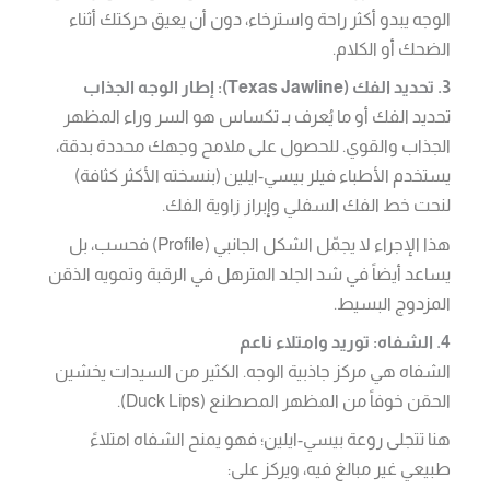
الوجه يبدو أكثر راحة واسترخاء، دون أن يعيق حركتك أثناء
الضحك أو الكلام.
3. تحديد الفك (Texas Jawline): إطار الوجه الجذاب
تحديد الفك أو ما يُعرف بـ تكساس هو السر وراء المظهر
الجذاب والقوي. للحصول على ملامح وجهك محددة بدقة،
يستخدم الأطباء فيلر بيسي-ايلين (بنسخته الأكثر كثافة)
لنحت خط الفك السفلي وإبراز زاوية الفك.
هذا الإجراء لا يجمّل الشكل الجانبي (Profile) فحسب، بل
يساعد أيضاً في شد الجلد المترهل في الرقبة وتمويه الذقن
المزدوج البسيط.
4. الشفاه: توريد وامتلاء ناعم
الشفاه هي مركز جاذبية الوجه. الكثير من السيدات يخشين
الحقن خوفاً من المظهر المصطنع (Duck Lips).
هنا تتجلى روعة بيسي-ايلين؛ فهو يمنح الشفاه امتلاءً
طبيعي غير مبالغ فيه، ويركز على: