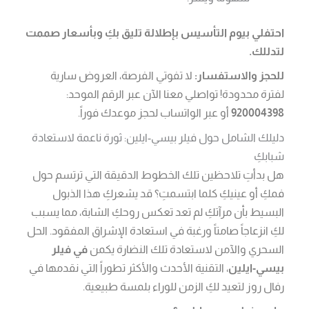
احتفلي بيوم التأسيس بإطلالة تليق بكِ وبأسعار صممت
لتدللك.
للحجز والاستفسار:
لا تفوتي الفرصة، العروض سارية
لفترة محدودة! تواصلي معنا الآن عبر الرقم الموحد:
920004398
أو عبر الواتساب لحجز موعدك فوراً.
دليلك الشامل حول فيلر بيسي-ايلين: ثورة ناعمة لاستعادة
شبابكِ
هل بدأتِ تلاحظين تلك الخطوط الدقيقة التي ترتسم حول
فمكِ أو عينيكِ كلما ابتسمتِ؟ قد يشعركِ هذا الذبول
البسيط بأن مرآتكِ لم تعد تعكس روحكِ الشابة، مما يسبب
لكِ انزعاجاً صامتاً ورغبة في استعادة الإشراق المفقود. الحل
السحري والآمن لاستعادة تلك النضارة يكمن
في فيلر
بيسي-ايلين
، التقنية الأحدث والأكثر تطوراً التي نقدمها في
رفال روز لتعيد لكِ الزمن للوراء بلمسة طبيعية.