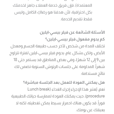
المعتمدة)، فإن فريق خدمة العملاء جاهز لخدمتك
بكل احترافية، لأن هدفنا هو رضاكِ الكامل وليس
فقط تقديم الخدمة.
الأسئلة الشائعة عن فيلر بيسي-ايلين
كم يدوم مفعول فيلر بيسي-ايلين؟
تختلف المدة من شخص لآخر حسب طبيعة الجسم ومعدل
الأيض، ولكن بشكل عام، يدوم فيلر بيسي-ايلين لفترة تتراوح
بين 9 إلى 12 شهرًا، وفي بعض المناطق قد يستمر حتى 18
شهراً. المداومة على جلسات الرتوش السنوية تضمن لك
نتائج مستدامة.
هل يمكنني العودة للعمل بعد الجلسة مباشرة؟
نعم، يُعتبر هذا الإجراء إجراء الغداء (Lunch break
procedure)، حيث يمكنك العودة لممارسة حياتك الطبيعية
فوراً. قد يكون هناك احمرار بسيط يمكن تغطيته، لكنه لا
يعيقك عن يومك.