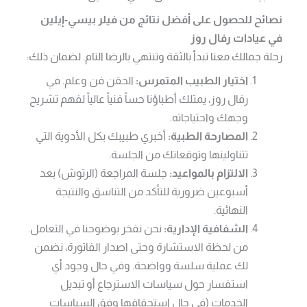
نصائح للحصول على أفضل نتائج من فيلر بيسي-إيلين
في عيادات رفال روز
رحلة جمالك معنا تبدأ بالثقة وتنتهي بالرضا التام. لضمان ذلك:
اختيار الطبيب المتمرس:
الحقن فن وعلم. في
رفال روز، يمتلك أطباؤنا حساً فنياً عالياً لفهم تشريح
وجهك واحتياجاته.
المصارحة الطبية:
أخبري طبيبك بكل الأدوية التي
تتناولينها وتوقعاتك من الجلسة.
الالتزام بالمواعيد:
جلسة المراجعة (الرتوش) بعد
أسبوعين ضرورية للتأكد من التناسق والنتيجة
النهائية.
الشفافية الإدارية:
نحن نفخر بوضوحنا في التعامل.
من لحظة الاستشارة وحتى اصدار الفاتورة، نضمن
لك عملية سلسة وواضحة. وفي حال وجود أي
استفسار حول سياسات الاسترجاع أو تبديل
الخدمات (في حال استحقاقها وفق السياسات