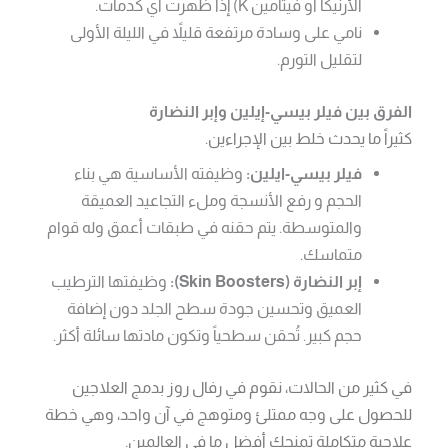
الأرنيكا أو فيتامين K) إذا ظهرت أي كدمات.
نامي على وسادة مرتفعة قليلاً في الليلة الأولى
لتقليل التورم.
الفرق بين فيلر بيسي-إيلين وإبر النضارة
كثيراً ما يحدث خلط بين الإجراءين.
فيلر بيسي-ايلين:
وظيفته الأساسية هي بناء
الحجم و رفع الأنسجة وملء التجاعيد العميقة
والمتوسطة. يتم حقنه في طبقات أعمق وله قوام
متماسك.
إبر النضارة (Skin Boosters):
وظيفتها الترطيب
العميق وتحسين جودة سطح الجلد دون إضافة
حجم كبير. تُحقن سطحياً وتكون مادتها سائلة أكثر.
في كثير من الحالات، نقوم في رفال روز بدمج العلاجين
للحصول على وجه ممتلئ ومتوهج في آن واحد، وهي خطة
علاجية متكاملة تمنحك أفضل ما في العالمين.