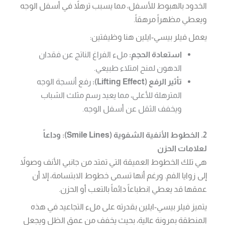
الخدود بالهبوط للأسفل، مما يسبب ترهلاً في أسفل الوجه
ويعطي مظهراً مرهقاً.
يعمل فيلر بيسي-ايلين هنا وظيفتين:
استعادة الحجم:
ملء الفراغ الناتج عن فقدان
الدهون لمنح امتلاء طبيعي.
تأثير الرفع (Lifting Effect):
رفع أنسجة الوجه
المترهلة للأعلى، مما يعيد رسم مثلث الشباب
ويخفف الثقل عن أسفل الوجه.
2. الخطوط الأنفية الشفوية (Smile Lines): وداعاً
لعلامات الحزن
هي تلك الخطوط العميقة التي تمتد من جانبي الأنف وصولاً
إلى زوايا الفم. ورغم أنها تسمى خطوط الابتسامة، إلا أن
عمقها قد يعطي انطباعاً دائماً بالتعب أو الحزن.
يتميز فيلر بيسي-ايلين بقدرته على ملء التجاعيد في هذه
المنطقة بمرونة عالية، بحيث يخفف من عمق الظل ويجعل