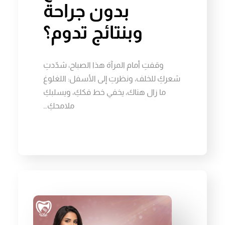
بدون جراحة
وبنتائج تدوم؟
وقفتِ أمام المرآة هذا الصباح، شدّدتِ
شعركِ للخلف، ونظرتِ إلى الأسفل: اللغلوغ
ما زال هناك، يخفي خط فككِ، ويسلبكِ
ملامحكِ…