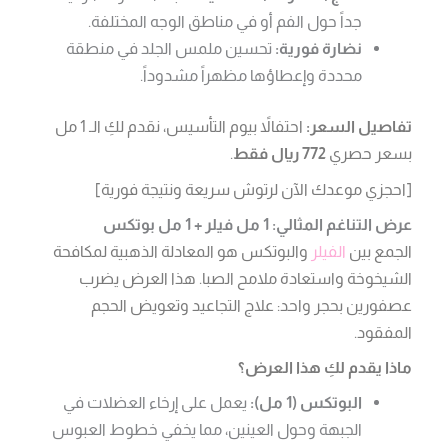
جداً حول الفم أو في مناطق الوجه المختلفة.
نضارة فورية:
تحسين ملمس الجلد في منطقة
محددة وإعطاؤها مظهراً مشدوداً.
تفاصيل السعر:
احتفالاً بيوم التأسيس، نقدم لكِ الـ 1 مل
بسعر حصري
772 ريال فقط
.
[احجزي موعدك الآن لرتوش سريعة ونتيجة فورية]
عرض التناغم المثالي: 1 مل فيلر + 1 مل بوتكس
الجمع بين
الفيلر
والبوتكس هو المعادلة الذهبية لمكافحة
الشيخوخة واستعادة ملامح الصبا. هذا العرض يضرب
عصفورين بحجر واحد: علاج التجاعيد وتعويض الحجم
المفقود.
ماذا يقدم لكِ هذا العرض؟
البوتكس (1 مل):
يعمل على إرخاء العضلات في
الجبهة وحول العينين، مما يخفي خطوط العبوس