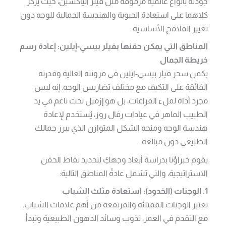
جودته بأنواع عالمية مرموقة مثل فيلر الياكسين، حيث يركز
كلاهما على استعادة الحيوية والهندسة الجمالية للوجه دون
تغيير الملامح الأساسية.
المناطق التي يمكن حقنها بفيلر بيسي-إيلين: إعادة رسم
خريطة الجمال
يكمن سحر فيلر بيسي-ايلين في مرونته العالية وقدرته
الفائقة على التكيف مع مختلف تضاريس الوجه. إنه ليس
مجرد أداة لملء الفراغات، بل هو إزميل نحت ناعم في يد
الطبيب الماهر في عيادات رفال روز، يُستخدم لإعادة
هندسة الوجه ومنحه الشكل المتوازن الذي يبرز جمالك
الطبيعي دون مبالغة.
يقوم خبراؤنا بدراسة أبعاد وجهكِ لتحديد نقاط الحقن
الاستراتيجية، والتي تشمل عادةً المناطق التالية:
1. الوجنات (الخدود): استعادة مثلث الشباب
تعتبر الوجنات الممتلئة والمرتفعة من أهم علامات الشباب.
مع التقدم في العمر، تذوب وسائد الدهون الطبيعية وتبدأ