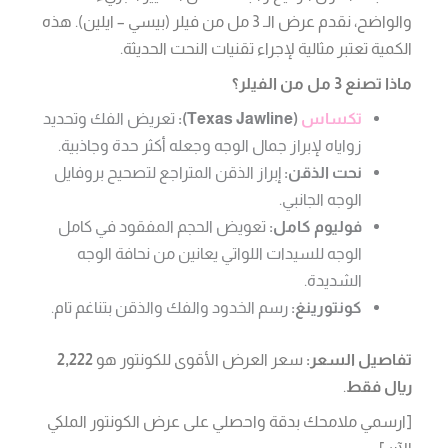
والواضح، نقدم عرض الـ 3 مل من فيلر (بيسي – ايلين). هذه
الكمية تعتبر مثالية لإجراء تقنيات النحت الحديثة.
ماذا تصنع 3 مل من الفيلر؟
تكساس
(Texas Jawline):
تعريض الفك وتحديد
زواياه لإبراز جمال الوجه وجعله أكثر حدة وجاذبية.
نحت الذقن:
إبراز الذقن المتراجع لتصحيح بروفايل
الوجه الجانبي.
فوليوم كامل:
تعويض الحجم المفقود في كامل
الوجه للسيدات اللواتي يعانين من نحافة الوجه
الشديدة.
كونتورينغ:
رسم الخدود والفك والذقن بتناغم تام.
تفاصيل السعر:
سعر العرض الأقوى للكونتور هو
2,222
ريال فقط
.
[ارسمي ملامحك بدقة واحصلي على عرض الكونتور الملكي
الآن]