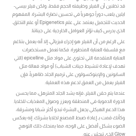
قد تظنين أن الفيلر وظيفته الحجم فقط، ولكن فيلر بيسي-
ايلين يلعب دوراً جوهرياً في تحسين نضارة البشرة. المفهوم
الحديث للتجميل يعتمد على علم Epigenetics أو علم التخلق،
الذي يدرس كيف تؤثر العوامل الخارجية على جيناتنا.
على الرغم من أن الفيلر هو إجراء فيزيائي، إلا أنه يعمل بتناغم
مع فلسفة العناية المتطورة. فكما تعمل مستحضرات
العناية المتقدمة التي تحتوي على مواد مثل epicelline (التي
تهدف لإعادة تنشيط جينات الشباب) أو مواد فعالة مثل
السابونين والإينوكسولون على ترميم الجلد ظاهرياً، فإن
الفيلر يعمل من العمق لدعم هذه العملية.
عندما يتم حقن الفيلر، فإنه يشد الجلد المترهل، مما يحسن
الدورة الدموية في المنطقة ويعزز وصول المغذيات للخلايا.
هذا الدعم الهيكلي يجعل البشرة تبدو أكثر شبابا ومشرقة،
وكأنك قمت بـ إعادة ضبط المصنع لخلايا بشرتك. إنه يعكس
الضوء بشكل أفضل على الوجه، مما يمنحك ذلك التوهج
Glow الذي تبحثين عنه.