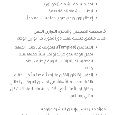
تحديد رسمة الشفاه (الكونتور).
ترطيب الشفاه الجافة بعمق.
إعطاء لون وردي حيوي وملمس ناعم جداً.
5. منطقة الصدغين والذقن: التوازن الخفي
هناك مناطق منسية تلعب دوراً محورياً في توازن الوجه:
الصدغين (Temples):
التجويف في جانبي الجبهة
يجعل الوجه يبدو هزيلاً أو أكبر سناً. حقنها يعيد
للوجه استدارته الشبابية ويرفع طرف الحاجب
والعين.
الذقن:
إذا كان الذقن متراجعاً أو صغيراً، فإن حقنه
بالفيلر يحدث فرقاً هائلاً في تحسين البروفايل الجانبي
ويخلق توازناً مثالياً مع الأنف والشفاه، ليمنحك شكل
مثالي ومتناغم.
فوائد فيلر بيسي-إيلين للبشرة والوجه