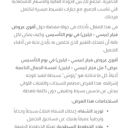
الحصرية ، لنجمع لكِ بين الجودة العالية والأسعار الاقتصادية
التي تناسب الجميع، مع خيارات تقسيط ميسرة لتكتمل
فرحتك.
في هذا المقال، نأخذك في جولة مفصلة حول
أقوى عروض
فيلر (بيسي – ايلين) في يوم التأسيس
، وكيف يمكن لكل
باقة أن تمنحكِ التغيير الذي تحلمين به، بأيدي نخبة من أطباء
التجميل.
أقوى عروض فيلر (بيسي – ايلين) في يوم التأسيس
عرض 1 مل فيلر (بيسي – ايلين): لمسة الجمال الناعمة
أحياناً، كل ما نحتاجه هو “رتوش” بسيطة لتعيد للوجه
إشراقته. هذا العرض مصمم للسيدات والفتيات اللواتي
يبحثن عن تحسين بسيط وطبيعي دون تكلفة باهظة.
استخدامات هذا العرض:
توريد الشفاه:
إعطاء الشفاه امتلاءً بسيطاً وجذاباً
وترطيباً عميقاً يغنيكِ عن مساحيق التجميل.
علاج الخطوط السطحية:
تعبئة الخطوط الرفيعة