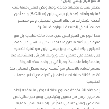
ما هو فيلر بيسي-إيلين؟
تظهر تقنيات تجميلية جديدة يومياً، ولكن القليل منها يثبت
كفاءته وأمانه. يُعد فيلر بيسي-ايلين (B-C-Iline) واحداً من
أحدث الابتكارات في عالم الحقن التجميلي، وهو مصمم
خصيصاً ليحاكي الطبيعة البيولوجية للبشرة.
هذا النوع من الفيلر ليس مجرد مادة مالئة تقليدية، بل هو
عبارة عن تركيبة متطورة تعتمد بشكل أساسي على حمض
الهيالورونيك النقي. ما يميز بيسي-ايلين هو تقنية التصنيع
التي تعتمد على حمض الهيالورونيك الجزيئي المتشابك، مما
يمنحه قواماً متماسكاً ومرناً في آن واحد. هذه المرونة
تسمح للمادة بالاندماج مع أنسجة الوجه بشكل انسيابي، فلا
تظهر ككتلة صلبة تحت الجلد، بل تتحرك مع تعابير وجهكِ
الطبيعية.
إنه مضاد للشيخوخة مصنوع بدقة ليعوض ما يفقده الجلد
مع مرور الزمن من دهون وكولاجين، وهو خيار مثالي لمن
تبحث عن امتلاء طبيعي بعيداً عن المبالغة. يمكن مقارنة