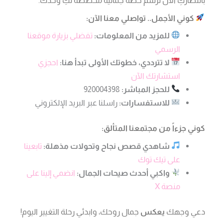
بانتظاركِ الآن لرسم خطة جمالية مخصصة لكِ وحدك.
كوني الأجمل.. تواصلي معنا الآن:
للمزيد من المعلومات:
تفضلي بزيارة موقعنا
الرسمي
لا تترددي، خطوتك الأولى تبدأ هنا:
احجزي
استشارتك الآن
للحجز المباشر:
920004398
للاستفسارات:
راسلنا عبر البريد الإلكتروني
كوني جزءاً من مجتمعنا المتألق:
شاهدي قصص نجاح وتحولات مذهلة:
تابعينا
على تيك توك
واكبي أحدث صيحات الجمال:
انضمي إلينا على
منصة X
دعي وجهك
يعكس
جمال روحك، وابدئي رحلة التغيير اليوم!