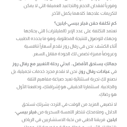
وفورياً لفقدان الحجم والتجاعيد العميقة التي لا يمكن
للكريمات علاجها. كلاهما يكمل الآخر.
كم تكلفة حقن فيلر بيسي-ايلين؟
تعتمد التكلفة على عدد الإبر (المليلترات) التي يحتاجها
وجهك للوصول للنتيجة المطلوبة، وهو ما يحدده الطبيب
أثناء الكشف. نحن في رفال روز نقدم أسعاراً تنافسية
وعروضاً مميزة تضمن لك الجودة مقابل السعر.
جمالكِ يستحق الأفضل.. ابدئي رحلة التغيير مع رفال روز
في
عيادات رفال روز
، نحن لا نقدم مجرد خدمات تجميلية، بل
نصنع لكِ تجربة استثنائية تعيد صياغة مفاهيم الثقة
والجاذبية. استثمارنا الحقيقي هو إشراقتكِ، ودافعنا الأول
هو رضاكِ.
لا تضيعي المزيد من الوقت في التردد؛ بشرتكِ تستحق
الدلال، وملامحكِ تنتظر اللمسة السحرية من
فيلر بيسي-
ايلين
. فريقنا الطبي من نخبة الاستشاريين في الرياض